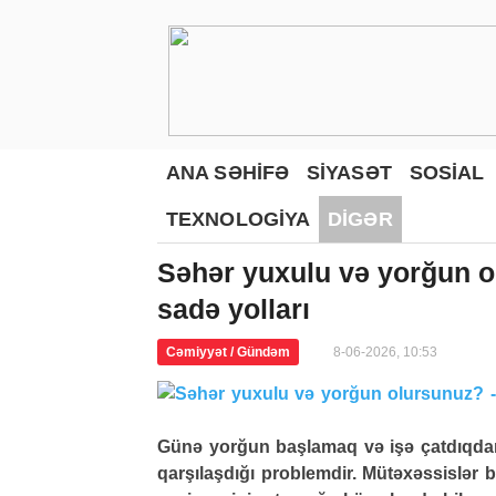
ANA SƏHİFƏ
SİYASƏT
SOSİAL
TEXNOLOGİYA
DİGƏR
Səhər yuxulu və yorğun ol
sadə yolları
Cəmiyyət / Gündəm
8-06-2026, 10:53
Günə yorğun başlamaq və işə çatdıqdan
qarşılaşdığı problemdir. Mütəxəssislər bi