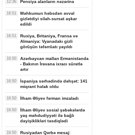
12:36
Pensiya alanların nəzərinə
16:51
Məhkumun həbsdən əvvəl
gizlətdiyi silah-sursat aşkar
edildi
16:51
Rusiya, Britaniya, Fransa və
Almaniya: Vyanadakı gizli
görüşün təfərrüatı yayıldı
16:50
Azərbaycan malları Ermənistanda
- Bakının İrəvana ixracı sürətlə
artır
16:50
İspaniya sərhədində dəhşət: 141
miqrant həlak oldu
16:50
İlham Əliyev fərman imzaladı
16:50
İlham Əliyev sosial şəbəkələrdə
yaş məhdudiyyəti ilə bağlı
dəyişiklikləri təsdiqlədi
16:50
Rusiyadan Qərbə mesaj: