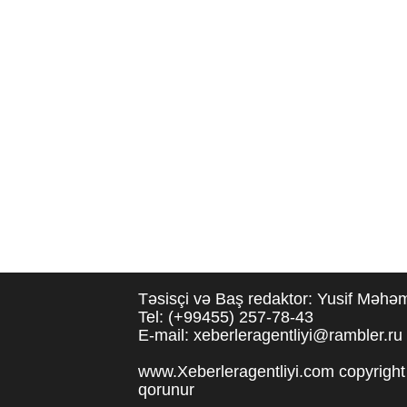
Təsisçi və Baş redaktor: Yusif Məh
Tel: (+99455) 257-78-43
E-mail: xeberleragentliyi@rambler.ru
www.Xeberleragentliyi.com copyright 
qorunur