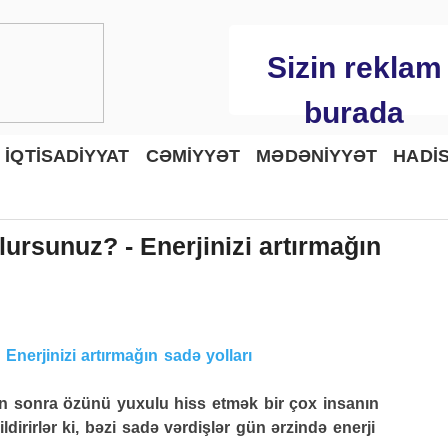
Sizin reklam
burada
İQTİSADİYYAT
CƏMİYYƏT
MƏDƏNİYYƏT
HADİ
ursunuz? - Enerjinizi artırmağın
 sonra özünü yuxulu hiss etmək bir çox insanın
ldirirlər ki, bəzi sadə vərdişlər gün ərzində enerji