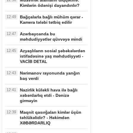
Müavinət alanların diqqətinə:
Kimlərin ödənişi dayandırılır?
12:49
Bağçalarla bağlı mühüm qərar -
Kamera tələbi tətbiq edilir
12:47
Azərbaycanda bu
məhdudiyyətlər qüvvəyə mindi
12:45
Azyaşlıların sosial şəbəkələrdən
istifadəsinə yaş məhdudiyyəti -
VACİB DETAL
12:43
Nərimanov rayonunda yanğın
baş verdi
12:41
Nazirlik küləkli hava ilə bağlı
xəbərdarlıq etdi - Dənizə
girməyin
12:39
Maqnit qasırğaları kimlər üçün
təhlükəlidir? - Həkimdən
XƏBƏRDARLIQ