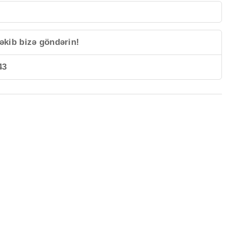
əkib bizə göndərin!
43