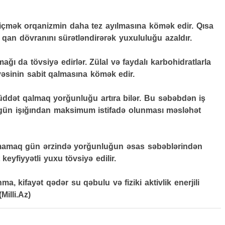
içmək orqanizmin daha tez ayılmasına kömək edir. Qısa
sə qan dövranını sürətləndirərək yuxululuğu azaldır.
ı da tövsiyə edirlər. Zülal və faydalı karbohidratlarla
yəsinin sabit qalmasına kömək edir.
dət qalmaq yorğunluğu artıra bilər. Bu səbəbdən iş
 gün işığından maksimum istifadə olunması məsləhət
tmamaq gün ərzində yorğunluğun əsas səbəblərindən
keyfiyyətli yuxu tövsiyə edilir.
a, kifayət qədər su qəbulu və fiziki aktivlik enerjili
Milli.Az)