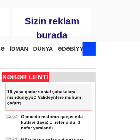
Sizin reklam
burada
SƏ
İDMAN
DÜNYA
ƏDƏBİYYAT
XƏBƏR LENTİ
16 yaşa qədər sosial şəbəkələrə
məhdudiyyət: Valideynlərə mühüm
çağırış
12:52
Gəncədə restoran qarşısında
kütləvi dava: 1 nəfər öldü, 3
nəfər yaralandı
12:50