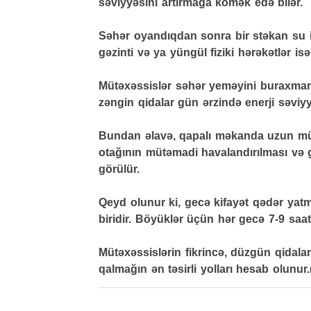
səviyyəsini artırmağa kömək edə bilər.
Səhər oyandıqdan sonra bir stəkan su 
gəzinti və ya yüngül fiziki hərəkətlər i
Mütəxəssislər səhər yeməyini buraxmamağ
zəngin qidalar gün ərzində enerji səviy
Bundan əlavə, qapalı məkanda uzun müd
otağının mütəmadi havalandırılması və
görülür.
Qeyd olunur ki, gecə kifayət qədər ya
biridir. Böyüklər üçün hər gecə 7-9 saat 
Mütəxəssislərin fikrincə, düzgün qidalanm
qalmağın ən təsirli yolları hesab olunur.(