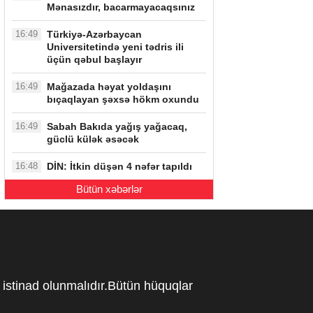
Mənasızdır, bacarmayacaqsınız
16:49
Türkiyə-Azərbaycan
Universitetində yeni tədris ili
üçün qəbul başlayır
16:49
Mağazada həyat yoldaşını
bıçaqlayan şəxsə hökm oxundu
16:49
Sabah Bakıda yağış yağacaq,
güclü külək əsəcək
16:48
DİN: İtkin düşən 4 nəfər tapıldı
Bütün xəbərlər
istinad olunmalıdır.Bütün hüquqlar