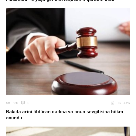
330
0
16.04.26
Bakıda ərini öldürən qadına və onun sevgilisinə hökm
oxundu