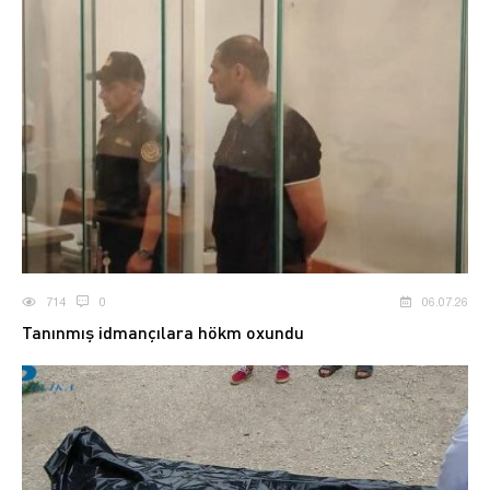
714
0
06.07.26
Tanınmış idmançılara hökm oxundu