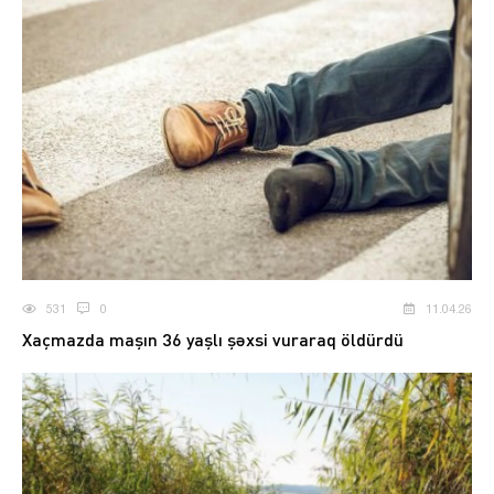
531
0
11.04.26
Xaçmazda maşın 36 yaşlı şəxsi vuraraq öldürdü