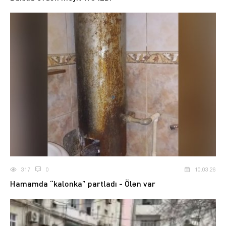
317
0
10.03.26
Hamamda “kalonka” partladı - Ölən var