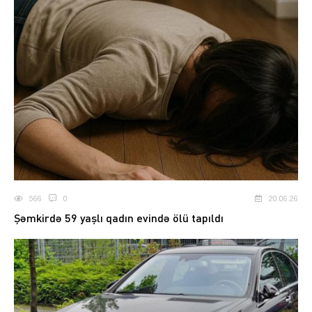
566
0
20.06.26
Şəmkirdə 59 yaşlı qadın evində ölü tapıldı