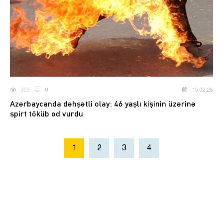
309
0
15.02.26
Azərbaycanda dəhşətli olay: 46 yaşlı kişinin üzərinə
spirt töküb od vurdu
1
2
3
4