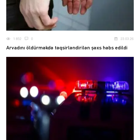
1 852
0
23.03.26
Arvadını öldürməkdə təqsirləndirilən şəxs həbs edildi