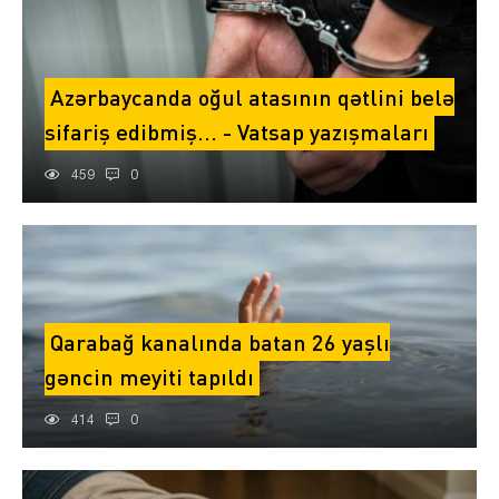
Azərbaycanda oğul atasının qətlini belə
sifariş edibmiş... - Vatsap yazışmaları
459
0
Qarabağ kanalında batan 26 yaşlı
gəncin meyiti tapıldı
414
0