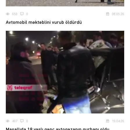
653
0
08.05.26
Avtomobil məktəblini vurub öldürdü
497
0
19.04.26
Masallıda 18 yaşlı gənc avtoqəzanın qurbanı oldu