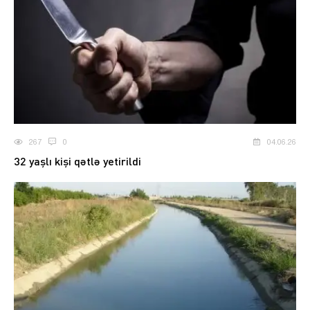
267
0
04.06.26
32 yaşlı kişi qətlə yetirildi