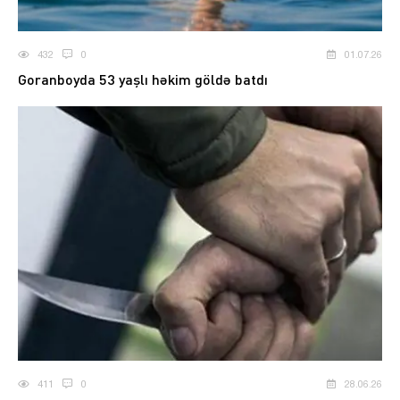
432
0
01.07.26
Goranboyda 53 yaşlı həkim göldə batdı
411
0
28.06.26