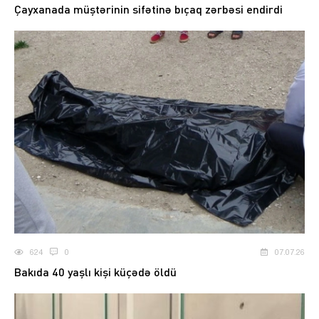
Çayxanada müştərinin sifətinə bıçaq zərbəsi endirdi
624
0
07.07.26
Bakıda 40 yaşlı kişi küçədə öldü