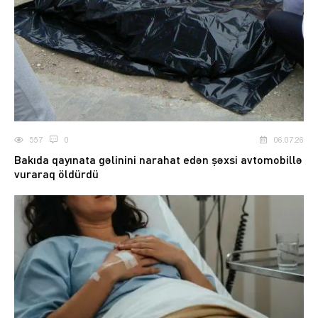
557
0
06.07.26
Bakıda qayınata gəlinini narahat edən şəxsi avtomobillə
vuraraq öldürdü