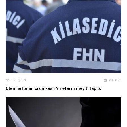
88
0
08.06.26
Ötən həftənin xronikası: 7 nəfərin meyiti tapıldı