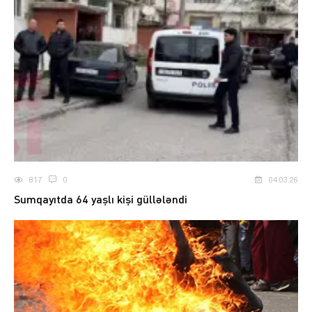
817
0
04.03.26
Sumqayıtda 64 yaşlı kişi güllələndi