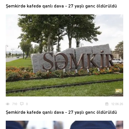
Şəmkirdə kafedə qanlı dava - 27 yaşlı gənc öldürüldü
710
0
12.06.26
Şəmkirdə kafedə qanlı dava - 27 yaşlı gənc öldürüldü