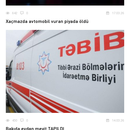
642
0
17.03.26
Xaçmazda avtomobil vuran piyada öldü
450
0
14.03.26
Bakıda evdən meyit TAPILDI