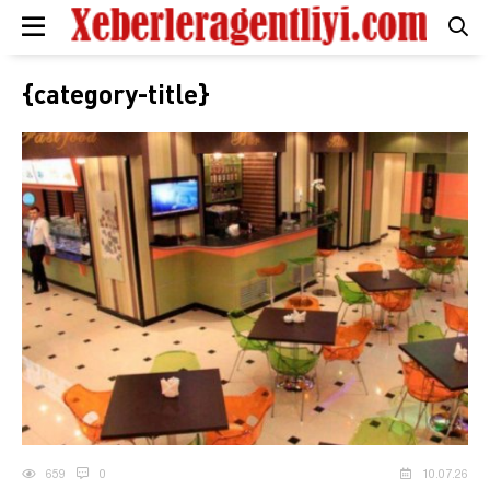
{category-title}
659
0
10.07.26