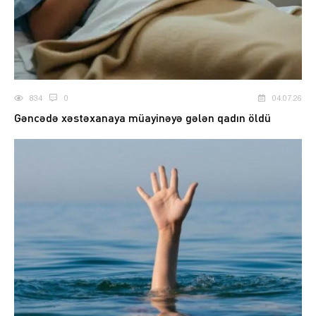
834
0
04.07.26
Gəncədə xəstəxanaya müayinəyə gələn qadın öldü