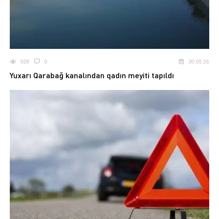
928
0
30.05.26
Yuxarı Qarabağ kanalından qadın meyiti tapıldı