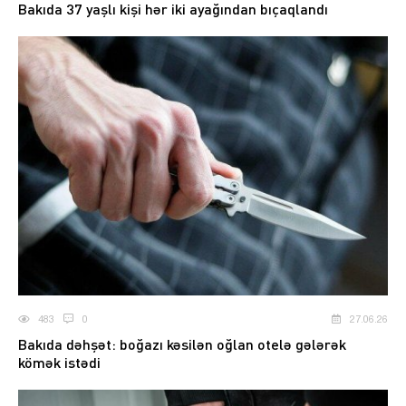
Bakıda 37 yaşlı kişi hər iki ayağından bıçaqlandı
483
0
27.06.26
Bakıda dəhşət: boğazı kəsilən oğlan otelə gələrək
kömək istədi