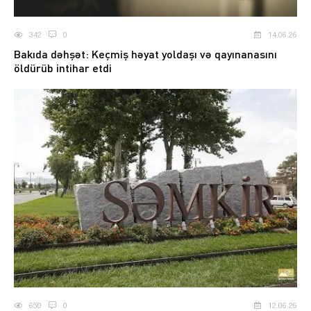
342
0
14.06.26
Bakıda dəhşət: Keçmiş həyat yoldaşı və qayınanasını
öldürüb intihar etdi
650
0
12.06.26