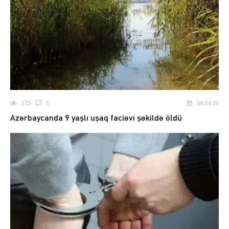
373
0
08.04.26
Azərbaycanda 9 yaşlı uşaq faciəvi şəkildə öldü