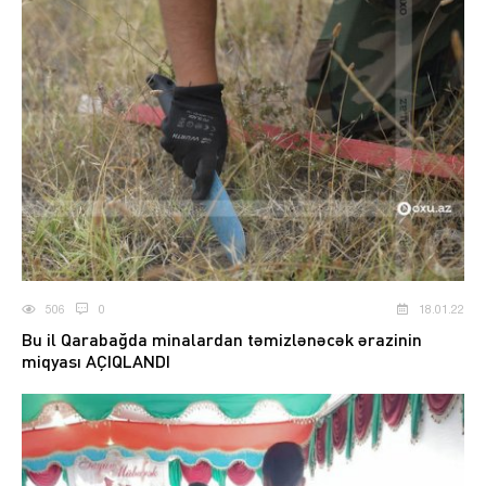
506
0
18.01.22
Bu il Qarabağda minalardan təmizlənəcək ərazinin
miqyası AÇIQLANDI