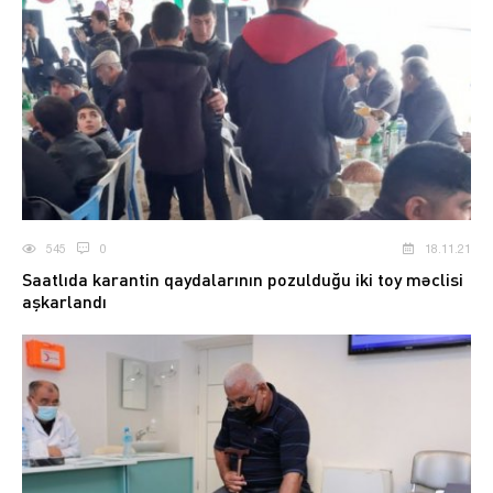
545
0
18.11.21
Saatlıda karantin qaydalarının pozulduğu iki toy məclisi
aşkarlandı