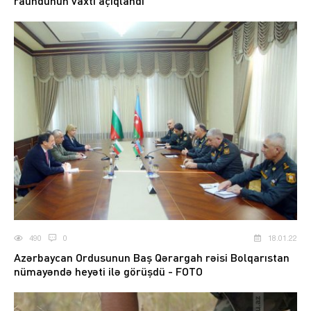
raundunun vaxtı açıqlandı
490
0
18.01.22
Azərbaycan Ordusunun Baş Qərargah rəisi Bolqarıstan
nümayəndə heyəti ilə görüşdü - FOTO