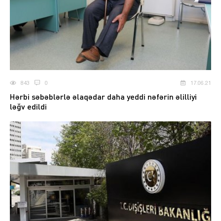
843
0
17.06.21
Hərbi səbəblərlə əlaqədar daha yeddi nəfərin əlilliyi
ləğv edildi