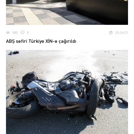
585
0
25.04.21
ABŞ səfiri Türkiyə XİN-ə çağırıldı