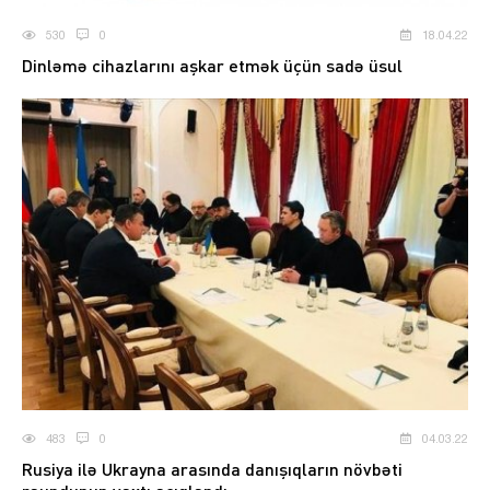
530
0
18.04.22
Dinləmə cihazlarını aşkar etmək üçün sadə üsul
483
0
04.03.22
Rusiya ilə Ukrayna arasında danışıqların növbəti