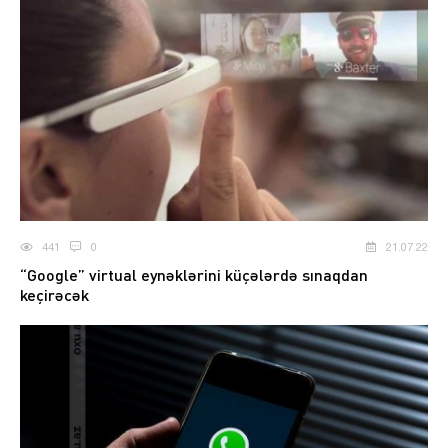
441
0
21.07.22
“Google” virtual eynəklərini küçələrdə sınaqdan
keçirəcək