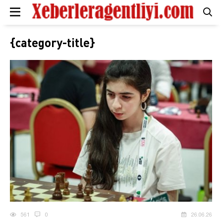
{category-title}
561
0
26.06.26