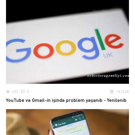
613
0
14.12.20
YouTube və Gmail-in işində problem yaşanıb - Yenilənib