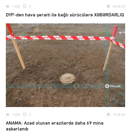
1 335
0
24.09.22
DYP-dən hava şəraiti ilə bağlı sürücülərə XƏBƏRDARLIQ
1 333
0
12.09.22
ANAMA: Azad olunan ərazilərdə daha 69 mina
aşkarlanıb