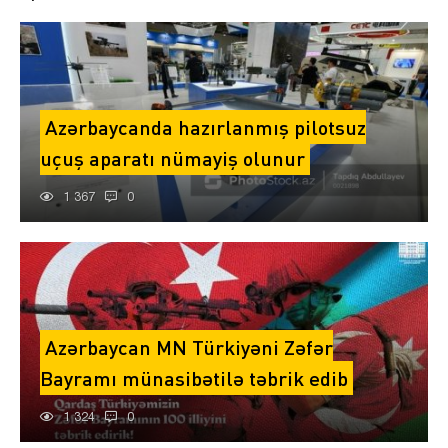
Azərbaycanda hazırlanmış pilotsuz
uçuş aparatı nümayiş olunur
1 367
0
Azərbaycan MN Türkiyəni Zəfər
Bayramı münasibətilə təbrik edib
1 324
0