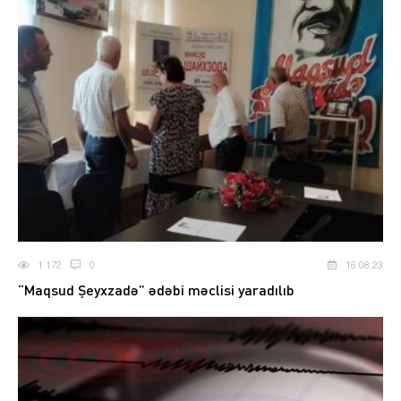
1 172
0
16.08.23
“Maqsud Şeyxzadə” ədəbi məclisi yaradılıb