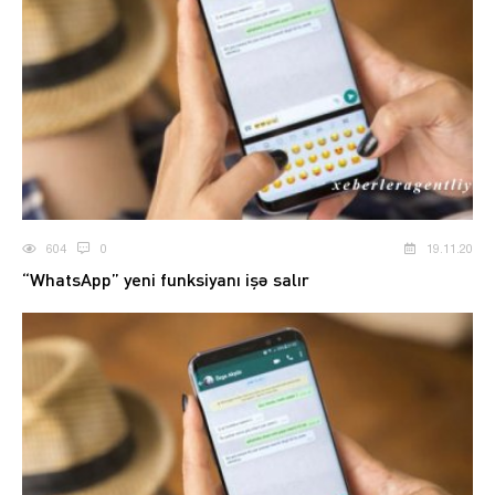
604
0
19.11.20
“WhatsApp” yeni funksiyanı işə salır