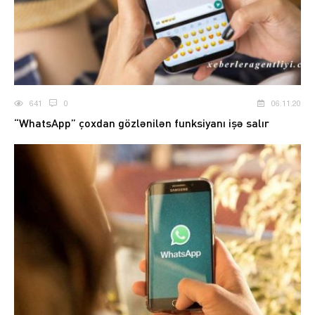
641
0
06.11.20
“WhatsApp” çoxdan gözlənilən funksiyanı işə salır