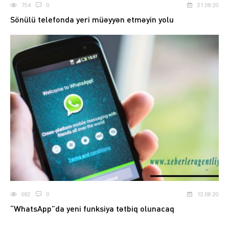
754
0
21.08.20
Sönülü telefonda yeri müəyyən etməyin yolu
682
0
12.08.20
“WhatsApp”da yeni funksiya tətbiq olunacaq