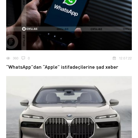
360
0
12.07.22
“WhatsApp”dan “Apple” istifadəçilərinə şad xəbər