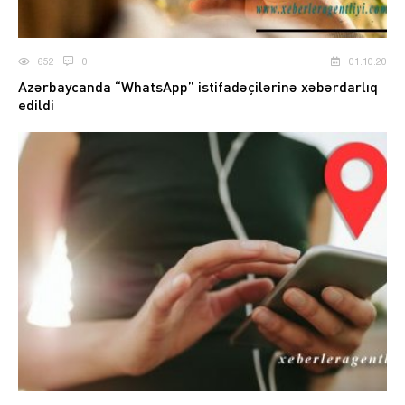
652
0
01.10.20
Azərbaycanda “WhatsApp” istifadəçilərinə xəbərdarlıq
edildi