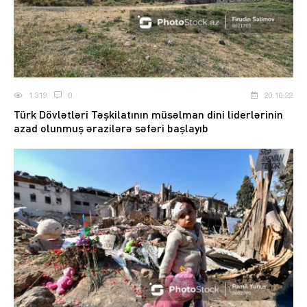
1 319
0
20.10.22
Türk Dövlətləri Təşkilatının müsəlman dini liderlərinin
azad olunmuş ərazilərə səfəri başlayıb