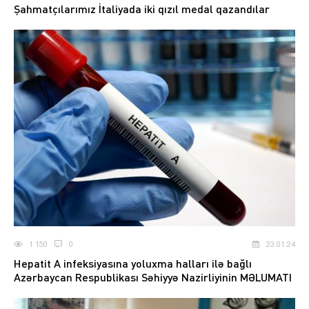
Şahmatçılarımız İtaliyada iki qızıl medal qazandılar
1 150
0
23.01.24
Hepatit A infeksiyasına yoluxma halları ilə bağlı
Azərbaycan Respublikası Səhiyyə Nazirliyinin MƏLUMATI