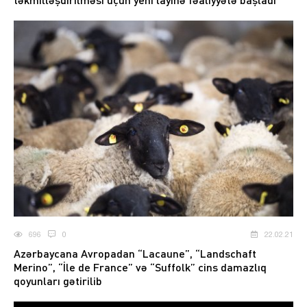
696
0
22.02.21
Azərbaycana Avropadan “Lacaune”, “Landschaft
Merino”, “İle de France” və “Suffolk” cins damazlıq
qoyunları gətirilib