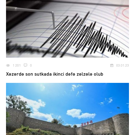
1 201
0
03.01.23
Xəzərdə son sutkada ikinci dəfə zəlzələ olub