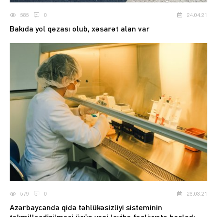
585
0
24.04.21
Bakıda yol qəzası olub, xəsarət alan var
579
0
26.03.21
Azərbaycanda qida təhlükəsizliyi sisteminin
təkmilləşdirilməsi üçün yeni layihə fəaliyyətə başladı