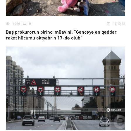
1 226
0
17.10.22
Baş prokurorun birinci müavini: “Gəncəyə ən qəddar
raket hücumu oktyabrın 17-də olub”