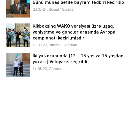
Günü münasibətilə bayram tədbiri keçirilib
28.05.24, Sosial / Gündəm
Kikboksinq WAKO versiyası üzrə uşaq,
yeniyetmə və gənclər arasında Avropa
çempionatı keçirilmişdir
11.09.23, İdman / Gündəm
İki yaş qrupunda (12 – 15 yaş və 15 yaşdan
yuxarı ) Veloyarış keçirildi
14.08.23, Gündəm