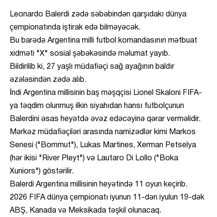
Leonardo Balerdi zədə səbəbindən qarşıdakı dünya
çempionatında iştirak edə bilməyəcək.
Bu barədə Argentina milli futbol komandasının mətbuat
xidməti "X" sosial şəbəkəsində məlumat yayıb.
Bildirilib ki, 27 yaşlı müdafiəçi sağ ayağının baldır
əzələsindən zədə alıb.
İndi Argentina millisinin baş məşqçisi Lionel Skaloni FIFA-
ya təqdim olunmuş ilkin siyahıdan hansı futbolçunun
Balerdini əsas heyətdə əvəz edəcəyinə qərar verməlidir.
Mərkəz müdafiəçiləri arasında namizədlər kimi Markos
Senesi ("Bornmut"), Lukas Martines, Xerman Petselya
(hər ikisi "River Pleyt") və Lautaro Di Lollo ("Boka
Xuniors") göstərilir.
Balerdi Argentina millisinin heyətində 11 oyun keçirib.
2026 FIFA dünya çempionatı iyunun 11-dən iyulun 19-dək
ABŞ, Kanada və Meksikada təşkil olunacaq.