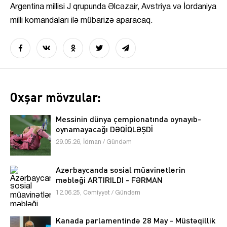
Argentina millisi J qrupunda Əlcəzair, Avstriya və İordaniya
milli komandaları ilə mübarizə aparacaq.
Oxşar mövzular:
Messinin dünya çempionatında oynayıb-
oynamayacağı DƏQİQLƏŞDİ
29.05.26, İdman / Gündəm
Azərbaycanda sosial müavinətlərin
məbləği ARTIRILDI - FƏRMAN
12.06.25, Cəmiyyət / Gündəm
Kanada parlamentində 28 May - Müstəqillik