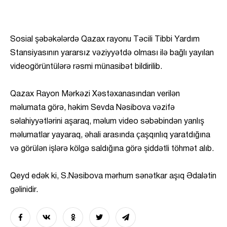
Sosial şəbəkələrdə Qazax rayonu Təcili Tibbi Yardım
Stansiyasının yararsız vəziyyətdə olması ilə bağlı yayılan
videogörüntülərə rəsmi münasibət bildirilib.
Qazax Rayon Mərkəzi Xəstəxanasından verilən
məlumata görə, həkim Sevda Nəsibova vəzifə
səlahiyyətlərini aşaraq, məlum video səbəbindən yanlış
məlumatlar yayaraq, əhali arasında çaşqınlıq yaratdığına
və görülən işlərə kölgə saldığına görə şiddətli töhmət alıb.
Qeyd edək ki, S.Nəsibova mərhum sənətkar aşıq Ədalətin
gəlinidir.