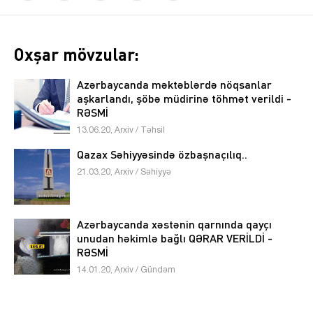
Oxşar mövzular:
Azərbaycanda məktəblərdə nöqsanlar
aşkarlandı, şöbə müdirinə töhmət verildi -
RƏSMİ
13.06.20, Arxiv / Təhsil
Qazax Səhiyyəsində özbaşnaçılıq..
21.03.20, Arxiv / Səhiyyə
Azərbaycanda xəstənin qarnında qayçı
unudan həkimlə bağlı QƏRAR VERİLDİ -
RƏSMİ
14.01.20, Arxiv / Gündəm