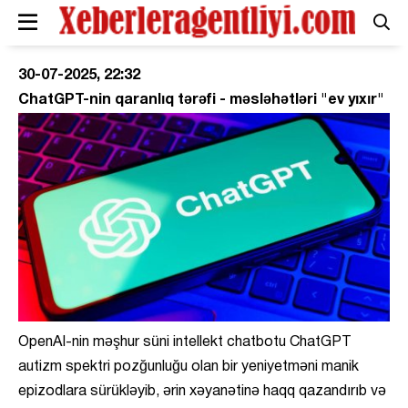
30-07-2025, 22:32
ChatGPT-nin qaranlıq tərəfi - məsləhətləri "ev yıxır"
OpenAI-nin məşhur süni intellekt chatbotu ChatGPT
autizm spektri pozğunluğu olan bir yeniyetməni manik
epizodlara sürükləyib, ərin xəyanətinə haqq qazandırıb və