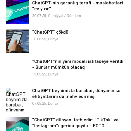
ChatGPT-nin qaranlıq tərəfi - məsləhətləri
"ev yıxır"
30.07.25, Cəmiyyət / Gündəm
"ChatGPT" çökdü
10.06.25, Dünya
"ChatGPT"nin yeni modeli istifadəyə verildi
- Bunlar mümkün olacaq
15.05.25, Dünya
ChatGPT beynimizlə bərabər, dünyanın su
ehtiyatlarını da məhv edirmiş
07.05.25, Dünya
“ChatGPT” dünyanı fəth edir: “TikTok” və
“Instagram”ı geridə qoydu – FOTO