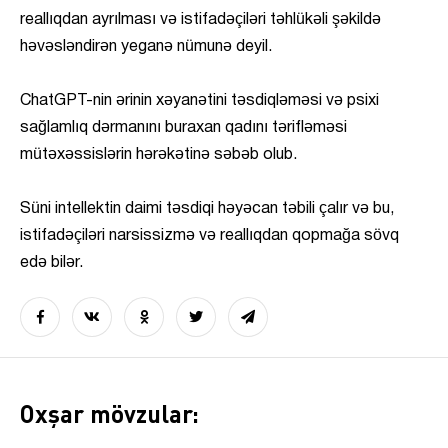
reallıqdan ayrılması və istifadəçiləri təhlükəli şəkildə
həvəsləndirən yeganə nümunə deyil.
ChatGPT-nin ərinin xəyanətini təsdiqləməsi və psixi
sağlamlıq dərmanını buraxan qadını tərifləməsi
mütəxəssislərin hərəkətinə səbəb olub.
Süni intellektin daimi təsdiqi həyəcan təbili çalır və bu,
istifadəçiləri narsissizmə və reallıqdan qopmağa sövq
edə bilər.
Oxşar mövzular: