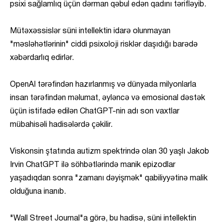
psixi sağlamlıq üçün dərman qəbul edən qadını tərifləyib.
Mütəxəssislər süni intellektin idarə olunmayan
"məsləhətlərinin" ciddi psixoloji risklər daşıdığı barədə
xəbərdarlıq edirlər.
OpenAI tərəfindən hazırlanmış və dünyada milyonlarla
insan tərəfindən məlumat, əyləncə və emosional dəstək
üçün istifadə edilən ChatGPT-nin adı son vaxtlar
mübahisəli hadisələrdə çəkilir.
Viskonsin ştatında autizm spektrində olan 30 yaşlı Jakob
Irvin ChatGPT ilə söhbətlərində manik epizodlar
yaşadıqdan sonra "zamanı dəyişmək" qabiliyyətinə malik
olduğuna inanıb.
"Wall Street Journal"a görə, bu hadisə, süni intellektin