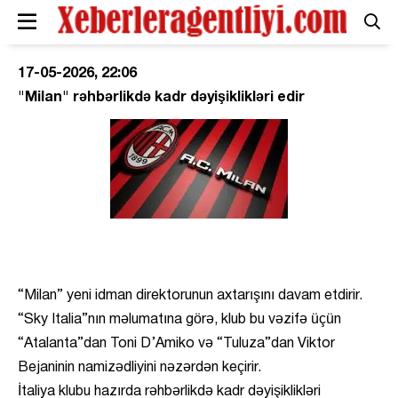
17-05-2026, 22:06
"Milan" rəhbərlikdə kadr dəyişiklikləri edir
“Milan” yeni idman direktorunun axtarışını davam etdirir.
“Sky Italia”nın məlumatına görə, klub bu vəzifə üçün
“Atalanta”dan Toni D’Amiko və “Tuluza”dan Viktor
Bejaninin namizədliyini nəzərdən keçirir.
İtaliya klubu hazırda rəhbərlikdə kadr dəyişiklikləri