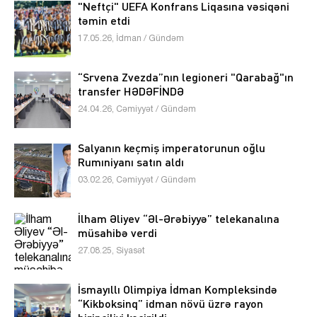
"Neftçi" UEFA Konfrans Liqasına vəsiqəni
təmin etdi
17.05.26, İdman / Gündəm
“Srvena Zvezda”nın legioneri "Qarabağ"ın
transfer HƏDƏFİNDƏ
24.04.26, Cəmiyyət / Gündəm
Salyanın keçmiş imperatorunun oğlu
Rumıniyanı satın aldı
03.02.26, Cəmiyyət / Gündəm
İlham Əliyev “Əl-Ərəbiyyə” telekanalına
müsahibə verdi
27.08.25, Siyasət
İsmayıllı Olimpiya İdman Kompleksində
“Kikboksinq” idman növü üzrə rayon