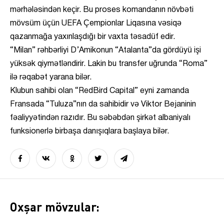
mərhələsindən keçir. Bu proses komandanın növbəti
mövsüm üçün UEFA Çempionlar Liqasına vəsiqə
qazanmağa yaxınlaşdığı bir vaxta təsadüf edir.
“Milan” rəhbərliyi D’Amikonun “Atalanta”da gördüyü işi
yüksək qiymətləndirir. Lakin bu transfer uğrunda “Roma”
ilə rəqabət yarana bilər.
Klubun sahibi olan “RedBird Capital” eyni zamanda
Fransada “Tuluza”nın da sahibidir və Viktor Bejaninin
fəaliyyətindən razıdır. Bu səbəbdən şirkət albaniyalı
funksionerlə birbaşa danışıqlara başlaya bilər.
Oxşar mövzular: