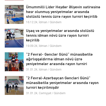
Ümummilli Lider Heydər Əliyevin xatirəsinə
həsr olunmuş yeniyetmələr arasında
stolüstü tennis üzrə rayon turniri keçirilib
16.12.24, İdman / Gündəm
Uşaq və yeniyetmələr arasında stolüstü
tennis idman növü üzrə rayon turniri
keçirilib
19.09.24, İdman / Gündəm
“2 Fevral- Gənclər Günü“ münasibətilə
ağırlıqqaldırma idman növü üzrə
yeniyetmələr arasında rayon turniri
keçirilmişdir
31.01.24, İdman / Gündəm
“2 Fevral-Azərbaycan Gəncləri Günü”
münasibətilə yeniyetmələr arasında rayon
turniri keçirilmişdir
31.01.24, Cəmiyyət / Gündəm