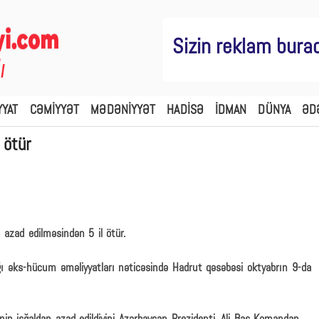
Sizin reklam bura
YYAT
CƏMİYYƏT
MƏDƏNİYYƏT
HADİSƏ
İDMAN
DÜNYA
ƏD
 ötür
azad edilməsindən 5 il ötür.
ı əks-hücum əməliyyatları nəticəsində Hadrut qəsəbəsi oktyabrın 9-da