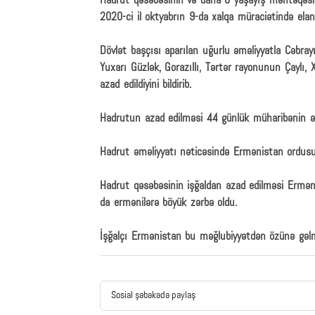
Hadrut qəsəbəsinin və daha 8 yaşayış məntəqəsini
2020-ci il oktyabrın 9-da xalqa müraciətində elan
Dövlət başçısı aparılan uğurlu əməliyyatla Cəbrayı
Yuxarı Güzlək, Gorazıllı, Tərtər rayonunun Çaylı
azad edildiyini bildirib.
Hadrutun azad edilməsi 44 günlük müharibənin ə
Hadrut əməliyyatı nəticəsində Ermənistan ordusun
Hadrut qəsəbəsinin işğaldan azad edilməsi Ermən
da ermənilərə böyük zərbə oldu.
İşğalçı Ermənistan bu məğlubiyyətdən özünə gəlm
Sosial şəbəkədə paylaş