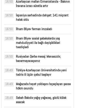
Azərbaycan malları Ermənistanda - Bakının
16:50
İrəvana ixracı sürətlə artır
İspaniya sərhədində dəhşət: 141 miqrant
16:50
həlak oldu
İlham Əliyev fərman imzaladı
16:50
İlham Əliyev sosial şəbəkələrdə yaş
16:50
məhdudiyyəti ilə bağlı dəyişiklikləri
təsdiqlədi
Rusiyadan Qərbə mesaj: Mənasızdır,
16:50
bacarmayacaqsınız
Türkiyə-Azərbaycan Universitetində yeni
16:49
tədris ili üçün qəbul başlayır
Mağazada həyat yoldaşını bıçaqlayan şəxsə
16:49
hökm oxundu
Sabah Bakıda yağış yağacaq, güclü külək
16:49
əsəcək