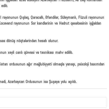
n işğaldan azad edildiyini Azərbaycan Prezidenti, Ali Baş Komandan
 edib.
l rayonunun Qışlaq, Qaracallı, Əfəndilər, Süleymanlı, Füzuli rayonunun
, Xocavənd rayonunun Sor kəndlərinin və Hadrut qəsəbəsinin işğaldan
sas dönüş nöqtələrindən hesab olunur.
un xeyli canlı qüvvəsi və texnikası məhv edilib.
istan ordusunun ağır məğlubiyyəti olmaqla yanaşı, psixoloji baxımdan
ədi, Azərbaycan Ordusunun isə Şuşaya yolu açıldı.