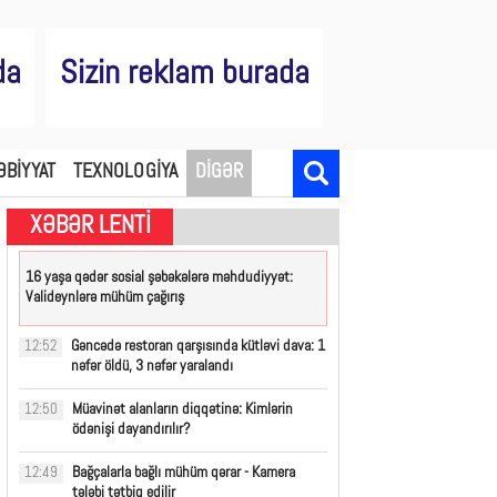
da
Sizin reklam burada
ƏBİYYAT
TEXNOLOGİYA
DİGƏR
XƏBƏR LENTİ
16 yaşa qədər sosial şəbəkələrə məhdudiyyət:
Valideynlərə mühüm çağırış
Gəncədə restoran qarşısında kütləvi dava: 1
12:52
nəfər öldü, 3 nəfər yaralandı
Müavinət alanların diqqətinə: Kimlərin
12:50
ödənişi dayandırılır?
Bağçalarla bağlı mühüm qərar - Kamera
12:49
tələbi tətbiq edilir