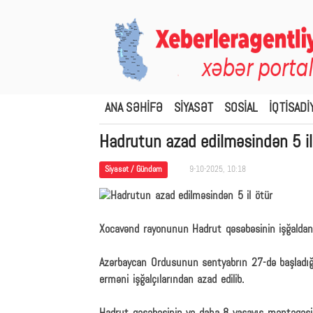
ANA SƏHİFƏ
SİYASƏT
SOSİAL
İQTİSADİ
Hadrutun azad edilməsindən 5 il
Siyasət / Gündəm
9-10-2025, 10:18
Xocavənd rayonunun Hadrut qəsəbəsinin işğaldan 
Azərbaycan Ordusunun sentyabrın 27-də başladığ
erməni işğalçılarından azad edilib.