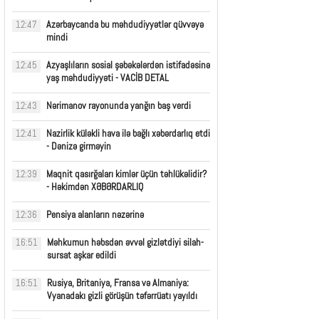
Azərbaycanda bu məhdudiyyətlər qüvvəyə
12:47
mindi
Azyaşlıların sosial şəbəkələrdən istifadəsinə
12:45
yaş məhdudiyyəti - VACİB DETAL
Nərimanov rayonunda yanğın baş verdi
12:43
Nazirlik küləkli hava ilə bağlı xəbərdarlıq etdi
12:41
- Dənizə girməyin
Maqnit qasırğaları kimlər üçün təhlükəlidir?
12:39
- Həkimdən XƏBƏRDARLIQ
Pensiya alanların nəzərinə
12:36
Məhkumun həbsdən əvvəl gizlətdiyi silah-
16:51
sursat aşkar edildi
Rusiya, Britaniya, Fransa və Almaniya:
16:51
Vyanadakı gizli görüşün təfərrüatı yayıldı