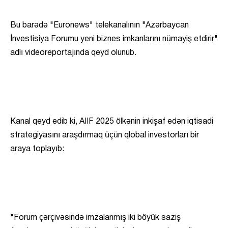
Bu barədə "Euronews" telekanalının "Azərbaycan
İnvestisiya Forumu yeni biznes imkanlarını nümayiş etdirir"
adlı videoreportajında ​​qeyd olunub.
Kanal qeyd edib ki, AIIF 2025 ölkənin inkişaf edən iqtisadi
strategiyasını araşdırmaq üçün qlobal investorları bir
araya toplayıb:
"Forum çərçivəsində imzalanmış iki böyük saziş