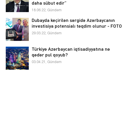
daha sübut edir”
18.06.22, Gündəm
Dubayda keçirilən sərgidə Azərbaycanın
investisiya potensialı təqdim olunur - FOTO
29.03.22, Gündəm
Türkiyə Azərbaycan iqtisadiyyatına nə
qədər pul qoyub?
03.04.21, Gündəm