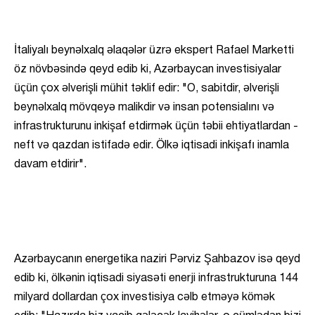
İtaliyalı beynəlxalq əlaqələr üzrə ekspert Rafael Marketti
öz növbəsində qeyd edib ki, Azərbaycan investisiyalar
üçün çox əlverişli mühit təklif edir: "O, sabitdir, əlverişli
beynəlxalq mövqeyə malikdir və insan potensialını və
infrastrukturunu inkişaf etdirmək üçün təbii ehtiyatlardan -
neft və qazdan istifadə edir. Ölkə iqtisadi inkişafı inamla
davam etdirir".
Azərbaycanın energetika naziri Pərviz Şahbazov isə qeyd
edib ki, ölkənin iqtisadi siyasəti enerji infrastrukturuna 144
milyard dollardan çox investisiya cəlb etməyə kömək