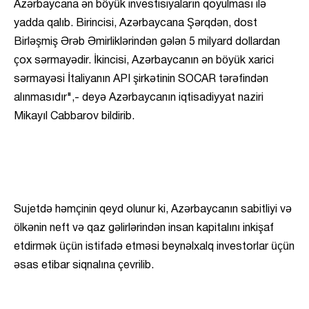
Azərbaycana ən böyük investisiyaların qoyulması ilə
yadda qalıb. Birincisi, Azərbaycana Şərqdən, dost
Birləşmiş Ərəb Əmirliklərindən gələn 5 milyard dollardan
çox sərmayədir. İkincisi, Azərbaycanın ən böyük xarici
sərmayəsi İtaliyanın API şirkətinin SOCAR tərəfindən
alınmasıdır",- deyə Azərbaycanın iqtisadiyyat naziri
Mikayıl Cabbarov bildirib.
Sujetdə həmçinin qeyd olunur ki, Azərbaycanın sabitliyi və
ölkənin neft və qaz gəlirlərindən insan kapitalını inkişaf
etdirmək üçün istifadə etməsi beynəlxalq investorlar üçün
əsas etibar siqnalına çevrilib.