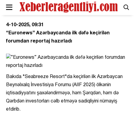
4-10-2025, 09:31
“Euronews” Azərbaycanda ilk dəfə keçirilən
forumdan reportaj hazırladı
Bakıda "Seabreeze Resort"da keçirilən ilk Azərbaycan
Beynəlxalq İnvestisiya Forumu (AIIF 2025) ölkənin
iqtisadiyyatını şaxələndirməyə, həm Şərqdən, həm də
Qərbdən investorları cəlb etməyə sadiqliyini nümayiş
etdirib.