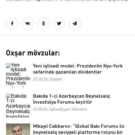
Oxşar mövzular:
Yeni iqtisadi model: Prezidentin Nyu-York
səfərində qazanılan dividentlər
27.09.25, Siyasət
Bakıda 1-ci Azərbaycan Beynəlxalq
İnvestisiya Forumu keçirilir
22.09.25, İqtisadiyyat / Gündəm
Mikayıl Cabbarov: “Qlobal Bakı Forumu öz
beynəlxalq səviyyəli platforma rolunu bir