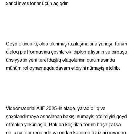
xarici investorlar üçün açıqdır.
Qeyd olunub ki, əldə olunmuş razılaşmalarla yanaşı, forum
dialoq platformasına çevrilərək, diplomatiyanın və birbaşa
ünsiyyətin yeni tərəfdaşlıq əlaqələrinin qurulmasında
mühüm rol oynamaqda davam etdiyini nümayiş etdirib.
Videomaterial AIIF 2025-in əlaqə, yaradıcılıq və
şaxələndirməyə əsaslanan baxışı nümayiş etdirdiyini qeyd
etməklə yekunlaşıb. Bakıda keçirilən forum başa çatsa
da, uzun illər regionda və ondan kənarda öz izini qoyacaq.