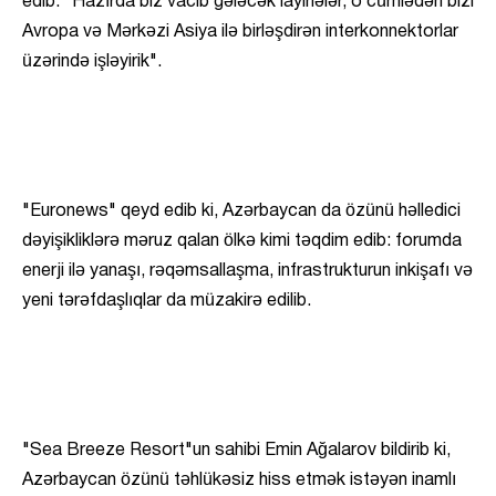
edib: "Hazırda biz vacib gələcək layihələr, o cümlədən bizi
Avropa və Mərkəzi Asiya ilə birləşdirən interkonnektorlar
üzərində işləyirik".
"Euronews" qeyd edib ki, Azərbaycan da özünü həlledici
dəyişikliklərə məruz qalan ölkə kimi təqdim edib: forumda
enerji ilə yanaşı, rəqəmsallaşma, infrastrukturun inkişafı və
yeni tərəfdaşlıqlar da müzakirə edilib.
"Sea Breeze Resort"un sahibi Emin Ağalarov bildirib ki,
Azərbaycan özünü təhlükəsiz hiss etmək istəyən inamlı