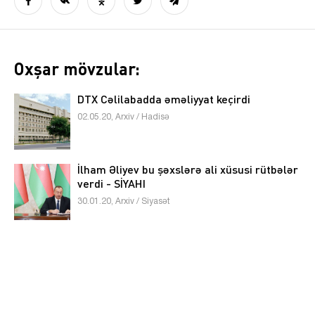
Oxşar mövzular:
DTX Cəlilabadda əməliyyat keçirdi
02.05.20, Arxiv / Hadisə
İlham Əliyev bu şəxslərə ali xüsusi rütbələr
verdi - SİYAHI
30.01.20, Arxiv / Siyasət