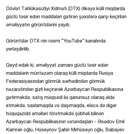
Dövlət Təhlükəsizliyi Xidməti (DTX) ölkəyə külli miqdarda
güclü təsir edən maddələri gətirən şəxslərə qarşı keçirilən
əməliyyatın görüntülərini yayıb.
Görüntülər DTX-nin rəsmi “YouTube” kanalında
yerləşdirilib.
Qeyd edək ki, əməliyyat zamanı güclü təsir edən
maddələrin müntəzəm olaraq külli miqdarda Rusiya
Federasiyasından gömrük sərhədindən gömrük
nəzarətindən gizli keçirərək Azərbaycan Respublikasına
gətirməkdə, satış məqsədi ilə qanunsuz olaraq əldə
etməkdə, saxlamaqda və daşımaqda, eləcə də digər
hüquqazidd əməlləri törətməkdə şübhəli bilinən
Azərbaycan Respublikasının vətəndaşları - Əsədov Emil
Kamran oğlu, Hüseynov Şahin Mirhüseyn oğlu, Babayev