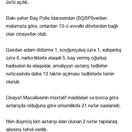
üstü açılıb.
Bakı şəhər Baş Polis İdarəsindən (BŞBPİ)verilən
məlumata görə, onlardan 13-ü əvvəlki dövrlərdən bağlı
olan cinayətlər olub.
Qəsdən adam öldürmə 1, soyğunçuluq üzrə 1, xuliqanlıq
üzrə 6, narkotiklərlə əlaqəli 5, baş vermiş oğurluq
hadisələri ilə əlaqədar, əməliyyat-axtarış tədbirlər
nəticəsində daha 13 faktın açılması tədbirlərlə təmin
olunub.
Cinayət Məcəlləsinin müxtəlif maddələri və borca görə
axtarışda olduğuna görə ümumilikdə 21 nəfər saxlanılıb.
İtkin düşmüş kim axtarışı elan olunan 2 nəfər tapılaraq
ailəsinə təhvil verilib.