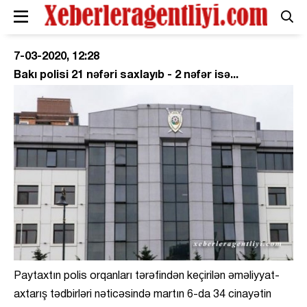
7-03-2020, 12:28
Bakı polisi 21 nəfəri saxlayıb - 2 nəfər isə...
Paytaxtın polis orqanları tərəfindən keçirilən əməliyyat-
axtarış tədbirləri nəticəsində martın 6-da 34 cinayətin