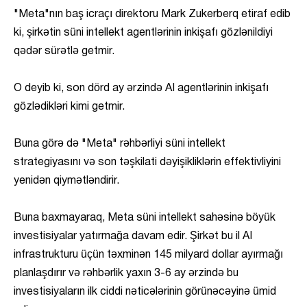
"Meta"nın baş icraçı direktoru Mark Zukerberq etiraf edib
ki, şirkətin süni intellekt agentlərinin inkişafı gözlənildiyi
qədər sürətlə getmir.
O deyib ki, son dörd ay ərzində AI agentlərinin inkişafı
gözlədikləri kimi getmir.
Buna görə də "Meta" rəhbərliyi süni intellekt
strategiyasını və son təşkilati dəyişikliklərin effektivliyini
yenidən qiymətləndirir.
Buna baxmayaraq, Meta süni intellekt sahəsinə böyük
investisiyalar yatırmağa davam edir. Şirkət bu il AI
infrastrukturu üçün təxminən 145 milyard dollar ayırmağı
planlaşdırır və rəhbərlik yaxın 3-6 ay ərzində bu
investisiyaların ilk ciddi nəticələrinin görünəcəyinə ümid