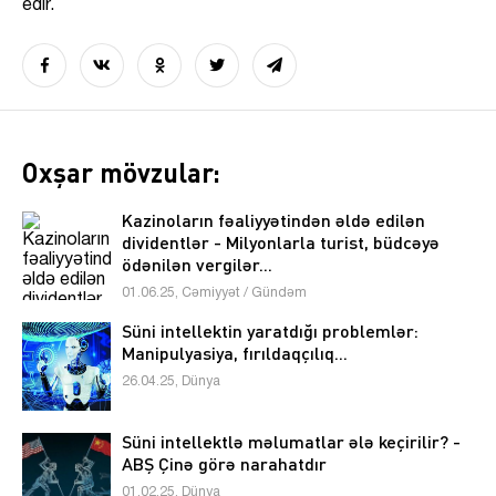
edir.
Oxşar mövzular:
Kazinoların fəaliyyətindən əldə edilən
dividentlər - Milyonlarla turist, büdcəyə
ödənilən vergilər...
01.06.25, Cəmiyyət / Gündəm
Süni intellektin yaratdığı problemlər:
Manipulyasiya, fırıldaqçılıq...
26.04.25, Dünya
Süni intellektlə məlumatlar ələ keçirilir? -
ABŞ Çinə görə narahatdır
01.02.25, Dünya