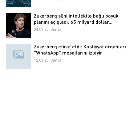
Zukerberq süni intellektlə bağlı böyük
planını açıqladı: 65 milyard dollar...
24.01.25, Dünya
Zukerberq etiraf etdi: Kəşfiyyat orqanları
"WhatsApp" mesajlarını izləyir
12.01.25, Dünya