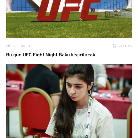
613
0
27.06.26
Bu gün UFC Fight Night Baku keçiriləcək