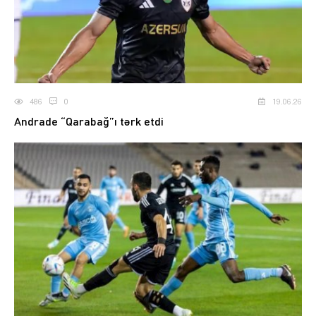
486
0
19.06.26
Andrade “Qarabağ”ı tərk etdi