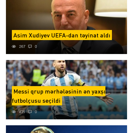
Asim Xudiyev UEFA-dan təyinat aldı
267
0
Messi qrup mərhələsinin ən yaxşı
futbolçusu seçildi
425
0