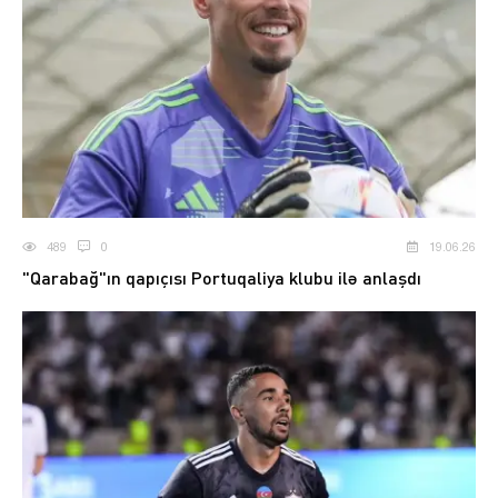
489
0
19.06.26
"Qarabağ"ın qapıçısı Portuqaliya klubu ilə anlaşdı