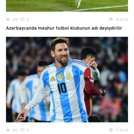
376
0
18.06.26
Azərbaycanda məşhur futbol klubunun adı dəyişdirilir
423
0
17.06.26