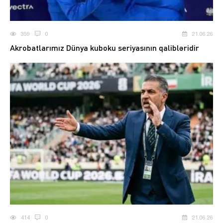
359
0
21.06.26
Akrobatlarımız Dünya kuboku seriyasının qalibləridir
414
0
21.06.26