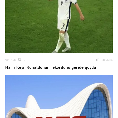
405
0
28.06.26
Harri Keyn Ronaldonun rekordunu geridə qoydu