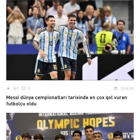
467
0
23.06.26
Messi dünya çempionatları tarixində ən çox qol vuran
futbolçu oldu