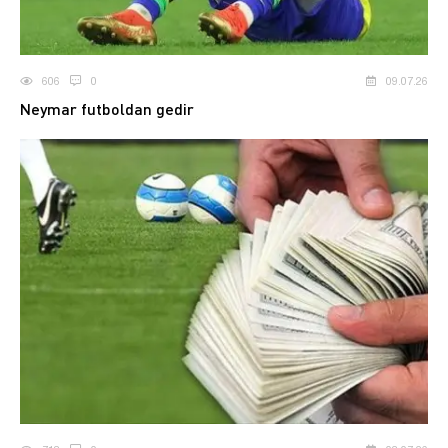
606
0
09.07.26
Neymar futboldan gedir