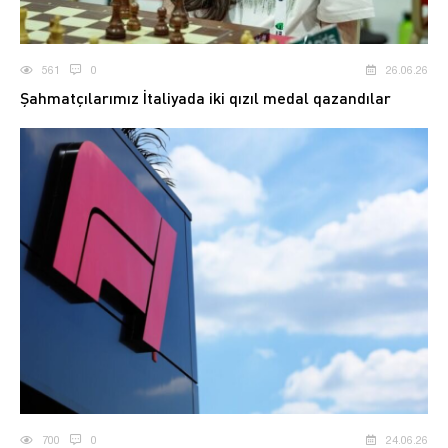
561
0
26.06.26
Şahmatçılarımız İtaliyada iki qızıl medal qazandılar
700
0
24.06.26