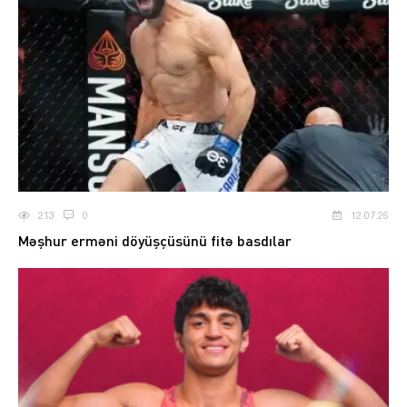
213
0
12.07.26
Məşhur erməni döyüşçüsünü fitə basdılar