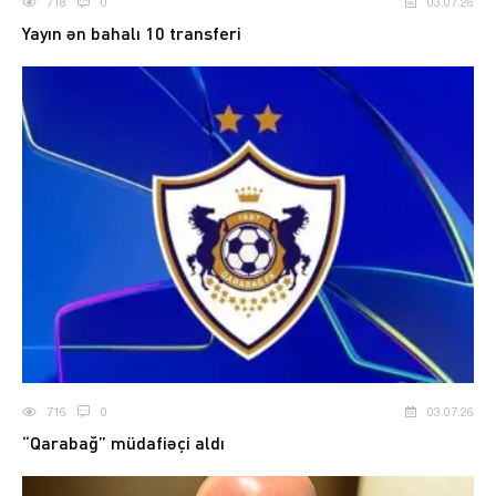
718
0
03.07.26
Yayın ən bahalı 10 transferi
716
0
03.07.26
“Qarabağ” müdafiəçi aldı