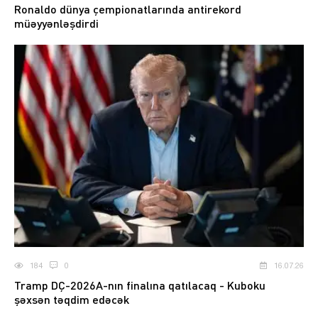
Ronaldo dünya çempionatlarında antirekord
müəyyənləşdirdi
184
0
16.07.26
Tramp DÇ-2026A-nın finalına qatılacaq - Kuboku
şəxsən təqdim edəcək