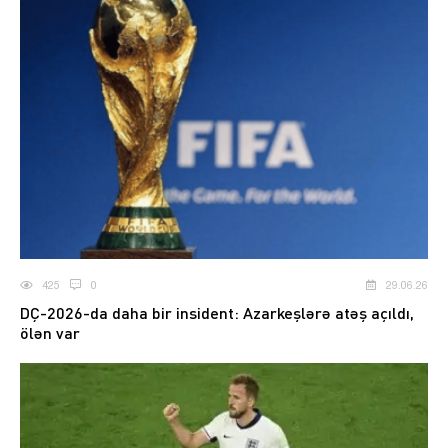
425
0
29.06.26
DÇ-2026-da daha bir insident: Azarkeşlərə atəş açıldı,
ölən var