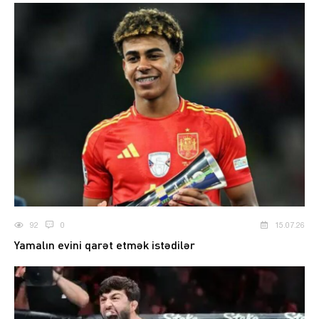
92
0
15.07.26
Yamalın evini qarət etmək istədilər