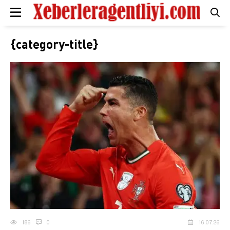
{category-title}
186
0
16.07.26