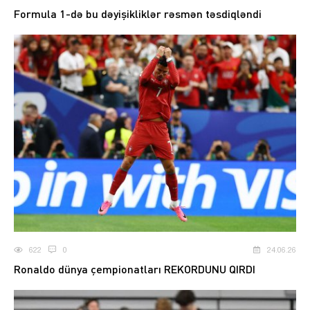
Formula 1-də bu dəyişikliklər rəsmən təsdiqləndi
622
0
24.06.26
Ronaldo dünya çempionatları REKORDUNU QIRDI