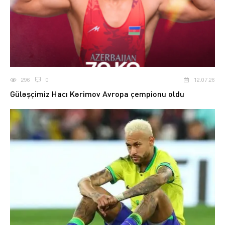
296
0
12.07.26
Güləşçimiz Hacı Kərimov Avropa çempionu oldu