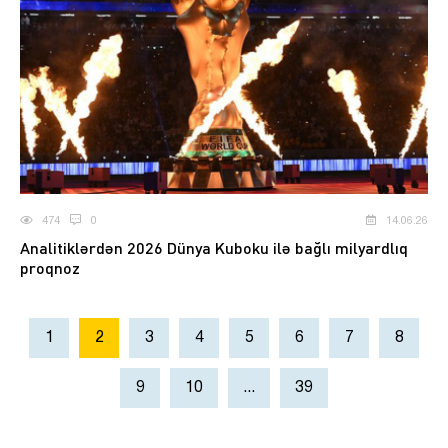
474
0
14.06.26
Analitiklərdən 2026 Dünya Kuboku ilə bağlı milyardlıq
proqnoz
1
2
3
4
5
6
7
8
9
10
...
39