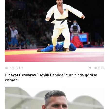
566
0
20.06.26
Hidayət Heydərov “Böyük Dəbilqə” turnirində görüşə
çıxmadı