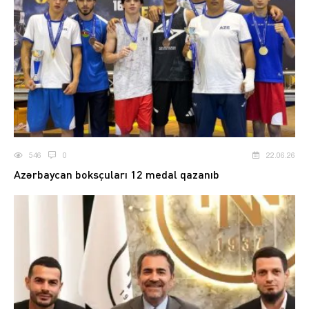
546
0
22.06.26
Azərbaycan boksçuları 12 medal qazanıb