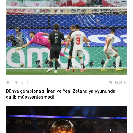
478
0
16.06.26
Dünya çempionatı: İran və Yeni Zelandiya oyununda
qalib müəyyənləşmədi