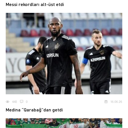
Messi rekordları alt-üst etdi
445
0
16.06.26
Medina “Qarabağ”dan getdi