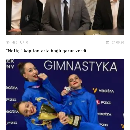
496
0
21.06.26
“Neftçi” kapitanlarla bağlı qərar verdi