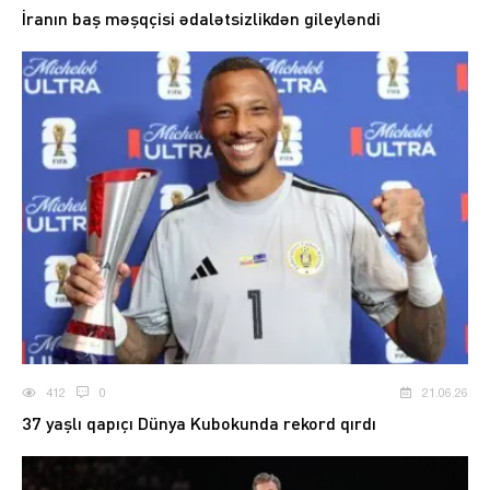
İranın baş məşqçisi ədalətsizlikdən gileyləndi
412
0
21.06.26
37 yaşlı qapıçı Dünya Kubokunda rekord qırdı