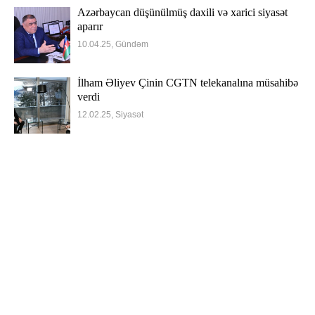
Azərbaycan düşünülmüş daxili və xarici siyasət
aparır
10.04.25, Gündəm
İlham Əliyev Çinin CGTN telekanalına müsahibə
verdi
12.02.25, Siyasət