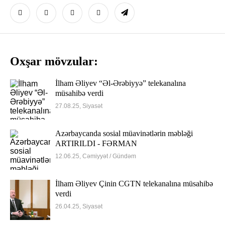
Oxşar mövzular:
İlham Əliyev “Əl-Ərəbiyyə” telekanalına
müsahibə verdi
27.08.25, Siyasət
Azərbaycanda sosial müavinətlərin məbləği
ARTIRILDI - FƏRMAN
12.06.25, Cəmiyyət / Gündəm
İlham Əliyev Çinin CGTN telekanalına müsahibə
verdi
26.04.25, Siyasət