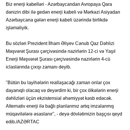
Biz enerji kabelləri - Azərbaycandan Avropaya Qara
dənizin dibi ilə gedən enerji kabeli və Mərkəzi Asiyadan
Azərbaycana gələn enerji kabeli üzərində birlikdə
işləməliyik.
Bu sözləri Prezident İlham Əliyev Cənub Qaz Dəhlizi
Məşvərət Şurası çərçivəsində nazirlərin 12-ci və Yaşıl
Enerji Məşvərət Şurası çərçivəsində nazirlərin 4-cü
iclaslarında çıxışı zamanı deyib.
"Bütün bu layihələrin reallaşacağı zaman onlar çox
dayanıqlı olacaq və deyərdim ki, bir çox ölkələrin enerji
dəhlizləri üçün ekzistensial əhəmiyyət kəsb edəcək.
Alternativ enerji ilə bağlı planlarımız artıq imzalanmış
müqavilələrə əsaslanır", - deyə dövlətimizin başçısı qeyd
edib./AZƏRTAC