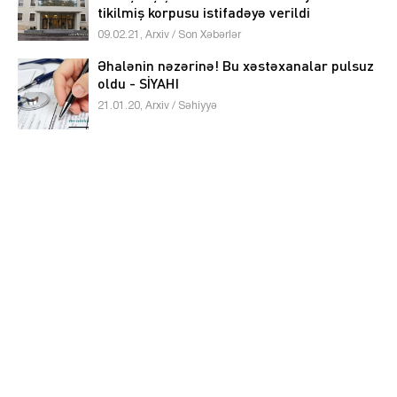
tikilmiş korpusu istifadəyə verildi
09.02.21, Arxiv / Son Xəbərlər
Əhalənin nəzərinə! Bu xəstəxanalar pulsuz
oldu - SİYAHI
21.01.20, Arxiv / Səhiyyə