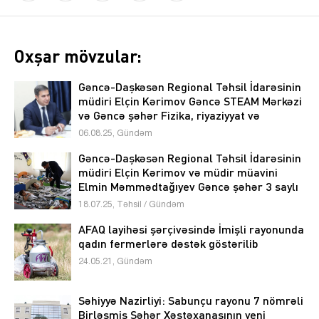
Oxşar mövzular:
Gəncə-Daşkəsən Regional Təhsil İdarəsinin
müdiri Elçin Kərimov Gəncə STEAM Mərkəzi
və Gəncə şəhər Fizika, riyaziyyat və
informatika təmayüllü liseydə olub
06.08.25, Gündəm
Gəncə-Daşkəsən Regional Təhsil İdarəsinin
müdiri Elçin Kərimov və müdir müavini
Elmin Məmmədtağıyev Gəncə şəhər 3 saylı
körpələr evi-uşaq bağçasında olublar
18.07.25, Təhsil / Gündəm
AFAQ layihəsi şərçivəsində İmişli rayonunda
qadın fermerlərə dəstək göstərilib
24.05.21, Gündəm
Səhiyyə Nazirliyi: Sabunçu rayonu 7 nömrəli
Birləşmiş Şəhər Xəstəxanasının yeni