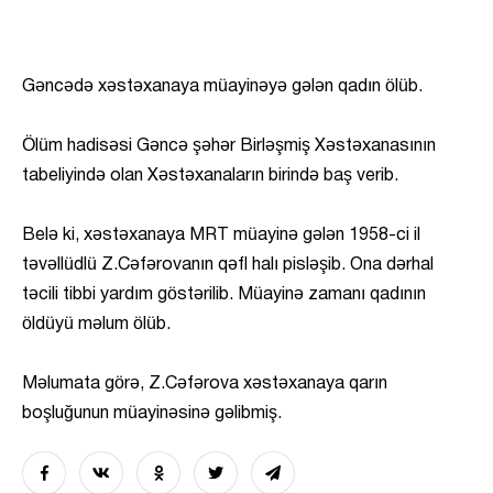
Gəncədə xəstəxanaya müayinəyə gələn qadın ölüb.
Ölüm hadisəsi Gəncə şəhər Birləşmiş Xəstəxanasının
tabeliyində olan Xəstəxanaların birində baş verib.
Belə ki, xəstəxanaya MRT müayinə gələn 1958-ci il
təvəllüdlü Z.Cəfərovanın qəfl halı pisləşib. Ona dərhal
təcili tibbi yardım göstərilib. Müayinə zamanı qadının
öldüyü məlum ölüb.
Məlumata görə, Z.Cəfərova xəstəxanaya qarın
boşluğunun müayinəsinə gəlibmiş.