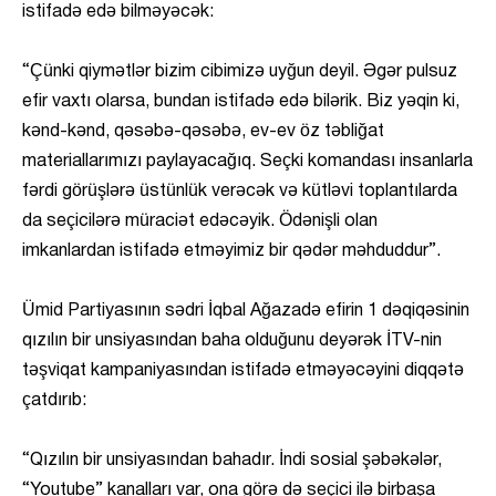
istifadə edə bilməyəcək:
“Çünki qiymətlər bizim cibimizə uyğun deyil. Əgər pulsuz
efir vaxtı olarsa, bundan istifadə edə bilərik. Biz yəqin ki,
kənd-kənd, qəsəbə-qəsəbə, ev-ev öz təbliğat
materiallarımızı paylayacağıq. Seçki komandası insanlarla
fərdi görüşlərə üstünlük verəcək və kütləvi toplantılarda
da seçicilərə müraciət edəcəyik. Ödənişli olan
imkanlardan istifadə etməyimiz bir qədər məhduddur”.
Ümid Partiyasının sədri İqbal Ağazadə efirin 1 dəqiqəsinin
qızılın bir unsiyasından baha olduğunu deyərək İTV-nin
təşviqat kampaniyasından istifadə etməyəcəyini diqqətə
çatdırıb:
“Qızılın bir unsiyasından bahadır. İndi sosial şəbəkələr,
“Youtube” kanalları var, ona görə də seçici ilə birbaşa