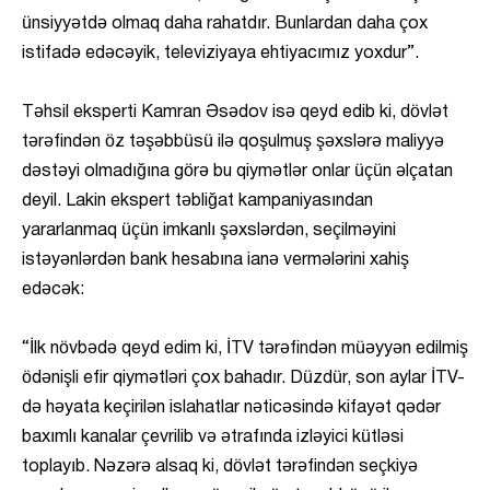
ünsiyyətdə olmaq daha rahatdır. Bunlardan daha çox
istifadə edəcəyik, televiziyaya ehtiyacımız yoxdur”.
Təhsil eksperti Kamran Əsədov isə qeyd edib ki, dövlət
tərəfindən öz təşəbbüsü ilə qoşulmuş şəxslərə maliyyə
dəstəyi olmadığına görə bu qiymətlər onlar üçün əlçatan
deyil. Lakin ekspert təbliğat kampaniyasından
yararlanmaq üçün imkanlı şəxslərdən, seçilməyini
istəyənlərdən bank hesabına ianə vermələrini xahiş
edəcək:
“İlk növbədə qeyd edim ki, İTV tərəfindən müəyyən edilmiş
ödənişli efir qiymətləri çox bahadır. Düzdür, son aylar İTV-
də həyata keçirilən islahatlar nəticəsində kifayət qədər
baxımlı kanalar çevrilib və ətrafında izləyici kütləsi
toplayıb. Nəzərə alsaq ki, dövlət tərəfindən seçkiyə