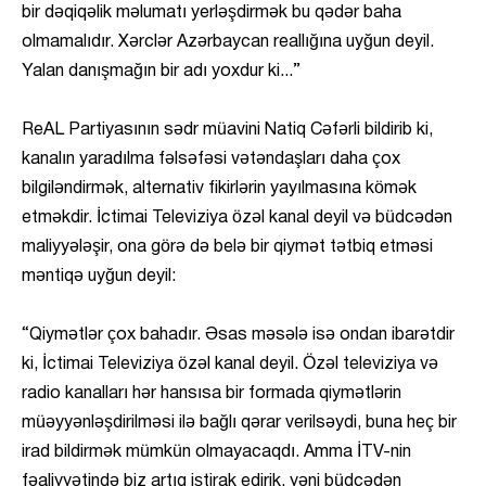
bir dəqiqəlik məlumatı yerləşdirmək bu qədər baha
olmamalıdır. Xərclər Azərbaycan reallığına uyğun deyil.
Yalan danışmağın bir adı yoxdur ki...”
ReAL Partiyasının sədr müavini Natiq Cəfərli bildirib ki,
kanalın yaradılma fəlsəfəsi vətəndaşları daha çox
bilgiləndirmək, alternativ fikirlərin yayılmasına kömək
etməkdir. İctimai Televiziya özəl kanal deyil və büdcədən
maliyyələşir, ona görə də belə bir qiymət tətbiq etməsi
məntiqə uyğun deyil:
“Qiymətlər çox bahadır. Əsas məsələ isə ondan ibarətdir
ki, İctimai Televiziya özəl kanal deyil. Özəl televiziya və
radio kanalları hər hansısa bir formada qiymətlərin
müəyyənləşdirilməsi ilə bağlı qərar verilsəydi, buna heç bir
irad bildirmək mümkün olmayacaqdı. Amma İTV-nin
fəaliyyətində biz artıq iştirak edirik, yəni büdcədən