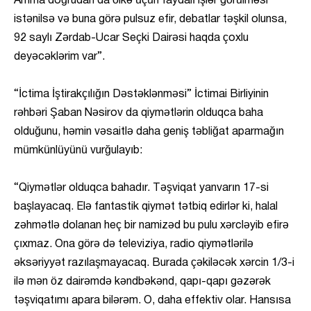
Amma doğrudan da ölkə üçün faydalı işlər görülməsi
istənilsə və buna görə pulsuz efir, debatlar təşkil olunsa,
92 saylı Zərdab-Ucar Seçki Dairəsi haqda çoxlu
deyəcəklərim var”.
“İctima İştirakçılığın Dəstəklənməsi” İctimai Birliyinin
rəhbəri Şaban Nəsirov da qiymətlərin olduqca baha
olduğunu, həmin vəsaitlə daha geniş təbliğat aparmağın
mümkünlüyünü vurğulayıb:
“Qiymətlər olduqca bahadır. Təşviqat yanvarın 17-si
başlayacaq. Elə fantastik qiymət tətbiq edirlər ki, halal
zəhmətlə dolanan heç bir namizəd bu pulu xərcləyib efirə
çıxmaz. Ona görə də televiziya, radio qiymətlərilə
əksəriyyət razılaşmayacaq. Burada çəkiləcək xərcin 1/3-i
ilə mən öz dairəmdə kəndbəkənd, qapı-qapı gəzərək
təşviqatımı apara bilərəm. O, daha effektiv olar. Hansısa