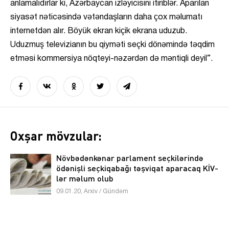
anlamalıdırlar ki, Azərbaycan izləyicisini itiriblər. Aparılan
siyasət nəticəsində vətəndaşların daha çox məlumatı
internetdən alır. Böyük ekran kiçik ekrana uduzub.
Uduzmuş televizianın bu qiyməti seçki dönəmində təqdim
etməsi kommersiya nöqteyi-nəzərdən də məntiqli deyil”.
Oxşar mövzular:
Növbədənkənar parlament seçkilərində
ödənişli seçkiqabağı təşviqat aparacaq KİV-
lər məlum olub
09.01.20, Arxiv / Gündəm