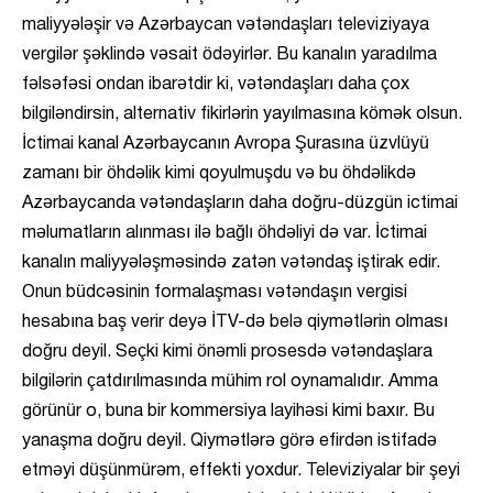
maliyyələşir və Azərbaycan vətəndaşları televiziyaya
vergilər şəklində vəsait ödəyirlər. Bu kanalın yaradılma
fəlsəfəsi ondan ibarətdir ki, vətəndaşları daha çox
bilgiləndirsin, alternativ fikirlərin yayılmasına kömək olsun.
İctimai kanal Azərbaycanın Avropa Şurasına üzvlüyü
zamanı bir öhdəlik kimi qoyulmuşdu və bu öhdəlikdə
Azərbaycanda vətəndaşların daha doğru-düzgün ictimai
məlumatların alınması ilə bağlı öhdəliyi də var. İctimai
kanalın maliyyələşməsində zatən vətəndaş iştirak edir.
Onun büdcəsinin formalaşması vətəndaşın vergisi
hesabına baş verir deyə İTV-də belə qiymətlərin olması
doğru deyil. Seçki kimi önəmli prosesdə vətəndaşlara
bilgilərin çatdırılmasında mühim rol oynamalıdır. Amma
görünür o, buna bir kommersiya layihəsi kimi baxır. Bu
yanaşma doğru deyil. Qiymətlərə görə efirdən istifadə
etməyi düşünmürəm, effekti yoxdur. Televiziyalar bir şeyi