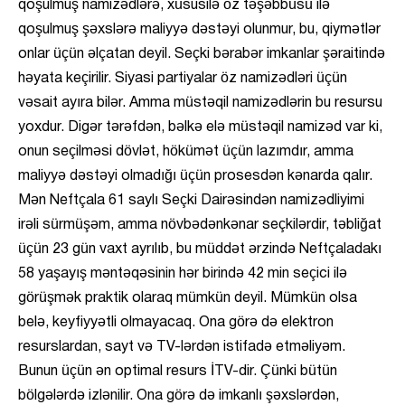
qoşulmuş namizədlərə, xüsusilə öz təşəbbüsü ilə
qoşulmuş şəxslərə maliyyə dəstəyi olunmur, bu, qiymətlər
onlar üçün əlçatan deyil. Seçki bərabər imkanlar şəraitində
həyata keçirilir. Siyasi partiyalar öz namizədləri üçün
vəsait ayıra bilər. Amma müstəqil namizədlərin bu resursu
yoxdur. Digər tərəfdən, bəlkə elə müstəqil namizəd var ki,
onun seçilməsi dövlət, hökümət üçün lazımdır, amma
maliyyə dəstəyi olmadığı üçün prosesdən kənarda qalır.
Mən Neftçala 61 saylı Seçki Dairəsindən namizədliyimi
irəli sürmüşəm, amma növbədənkənar seçkilərdir, təbliğat
üçün 23 gün vaxt ayrılıb, bu müddət ərzində Neftçaladakı
58 yaşayış məntəqəsinin hər birində 42 min seçici ilə
görüşmək praktik olaraq mümkün deyil. Mümkün olsa
belə, keyfiyyətli olmayacaq. Ona görə də elektron
resurslardan, sayt və TV-lərdən istifadə etməliyəm.
Bunun üçün ən optimal resurs İTV-dir. Çünki bütün
bölgələrdə izlənilir. Ona görə də imkanlı şəxslərdən,