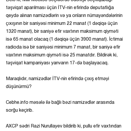
Belə ki, Milli Məclisə seçkilərdə ödənişli seçkiqabağı
təşviqat aparılması üçün İTV-nin efirində deputatlığa
qeydə alınan namizədlərin və ya onların nümayəndələrinin
çıxışının bir saniyəsi minimum 22 manat (1 dəqiqə üçün
1320 manat), bir saniyə efir vaxtının maksimum qiyməti
isə 65 manat olacaq (1 dəqiqə üçün 3900 manat). İctimai
radioda isə bir saniyəsi minimum 7 manat, bir saniyə efir
vaxtının maksimum qiyməti isə 25 manatdır. Bildirək ki,
təşviqat kampaniyası yanvarın 17-də başlayacaq.
Maraqlıdır, namizədlər İTV-nin efirində çıxış etməyi
düşünürmü?
Cebhe.info məsələ ilə bağlı bəzi namizədlər arasında
sorğu keçirib.
AXCP sədri Razi Nurullayev bildirib ki, pullu efir vaxtından