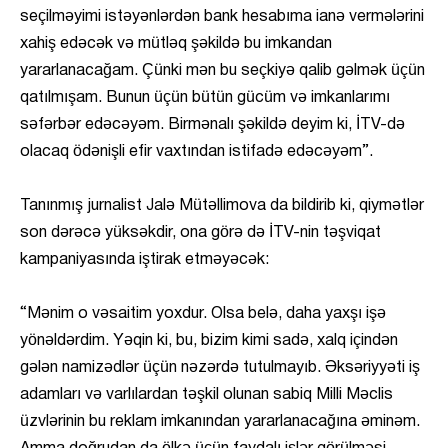
seçilməyimi istəyənlərdən bank hesabıma ianə vermələrini
xahiş edəcək və mütləq şəkildə bu imkandan
yararlanacağam. Çünki mən bu seçkiyə qalib gəlmək üçün
qatılmışam. Bunun üçün bütün gücüm və imkanlarımı
səfərbər edəcəyəm. Birmənalı şəkildə deyim ki, İTV-də
olacaq ödənişli efir vaxtından istifadə edəcəyəm”.
Tanınmış jurnalist Jalə Mütəllimova da bildirib ki, qiymətlər
son dərəcə yüksəkdir, ona görə də İTV-nin təşviqat
kampaniyasında iştirak etməyəcək:
“Mənim o vəsaitim yoxdur. Olsa belə, daha yaxşı işə
yönəldərdim. Yəqin ki, bu, bizim kimi sadə, xalq içindən
gələn namizədlər üçün nəzərdə tutulmayıb. Əksəriyyəti iş
adamları və varlılardan təşkil olunan sabiq Milli Məclis
üzvlərinin bu reklam imkanından yararlanacağına əminəm.