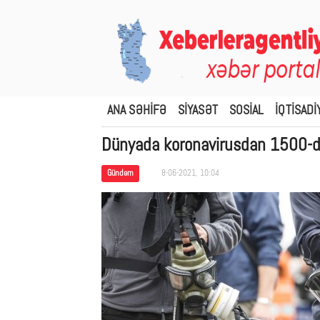
ANA SƏHİFƏ
SİYASƏT
SOSİAL
İQTİSADİ
Dünyada koronavirusdan 1500-dən
Gündəm
8-06-2021, 10:04