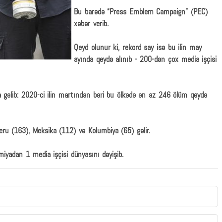
Bu barədə “Press Emblem Campaign” (PEC)
xəbər verib.
Qeyd olunur ki, rekord say isə bu ilin may
ayında qeydə alınıb - 200-dən çox media işçisi
gəlib: 2020-ci ilin martından bəri bu ölkədə ən az 246 ölüm qeydə
Peru (163), Meksika (112) və Kolumbiya (65) gəlir.
iyadan 1 media işçisi dünyasını dəyişib.