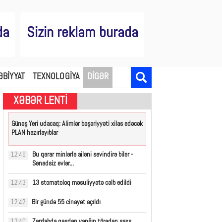
da
Sizin reklam burada
ƏBİYYAT
TEXNOLOGİYA
DİGƏR
XƏBƏR LENTİ
Günəş Yeri udacaq: Alimlər bəşəriyyəti xilas edəcək
PLAN hazırlayıblar
Bu qərar minlərlə ailəni sevindirə bilər -
12:46
Sənədsiz evlər...
13 stomatoloq məsuliyyətə cəlb edildi
12:43
Bir gündə 55 cinayət açıldı
12:42
Zərdabda qəsdən yanğın törədən şəxs
12:40