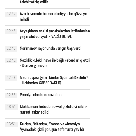
tələbi tətbiq edilir
Azərbaycanda bu məhdudiyyətlər qüvvəyə
12:47
mindi
Azyaşlıların sosial şəbəkələrdən istifadəsinə
12:45
yaş məhdudiyyəti - VACİB DETAL
Nərimanov rayonunda yanğın baş verdi
12:43
Nazirlik küləkli hava ilə bağlı xəbərdarlıq etdi
12:41
- Dənizə girməyin
Maqnit qasırğaları kimlər üçün təhlükəlidir?
12:39
- Həkimdən XƏBƏRDARLIQ
Pensiya alanların nəzərinə
12:36
Məhkumun həbsdən əvvəl gizlətdiyi silah-
16:51
sursat aşkar edildi
Rusiya, Britaniya, Fransa və Almaniya:
16:51
Vyanadakı gizli görüşün təfərrüatı yayıldı