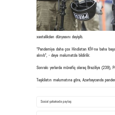
xəstəlikdən dünyasını dəyişib.
“Pandemiya daha çox Hindistan KİV-nə baha başa 
alınıb”, - deyə məlumatda bildirilir.
Sonrakı yerlərdə müvafiq olaraq Braziliya (239), 
Təşkilatın məlumatına görə, Azərbaycanda pandem
Sosial şəbəkədə paylaş