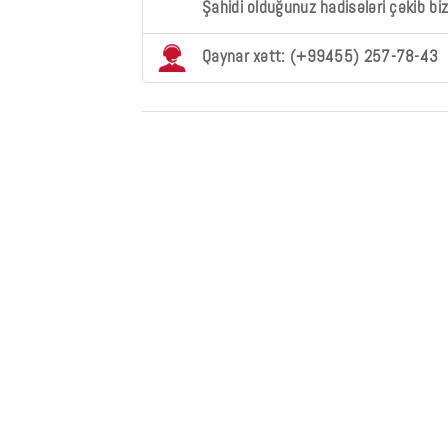
Şahidi olduğunuz hadisələri çəkib bi
Qaynar xətt: (+99455) 257-78-43