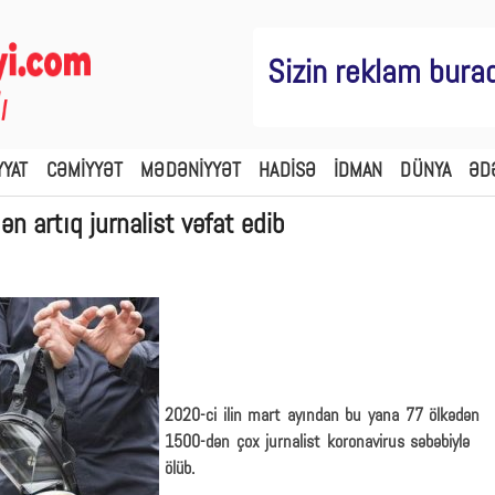
Sizin reklam bura
YYAT
CƏMİYYƏT
MƏDƏNİYYƏT
HADİSƏ
İDMAN
DÜNYA
ƏD
 artıq jurnalist vəfat edib
2020-ci ilin mart ayından bu yana 77 ölkədən
1500-dən çox jurnalist koronavirus səbəbiylə
ölüb.