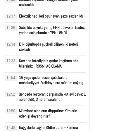
saxlanıldı
Elektrik naqilləri oğurlayan şəxs saxlanıldı
12:37
Səbaildə obyekt yanır, FHN qüvvələri hadisə
12:36
yerinə cəlb olundu - YENİLƏNDİ
DİN oğurluqda şübhəli bilinən iki nəfəri
12:34
saxladı
Kartdan istədiyiniz qədər köçürmə edə
12:33
bilərsiniz - RƏSMİ AÇIQLAMA
16 yaşa qədər sosial şəbəkələrə
12:54
məhdudiyyət: Valideynlərə mühüm çağırış
Gəncədə restoran qarşısında kütləvi dava: 1
12:52
nəfər öldü, 3 nəfər yaralandı
Müavinət alanların diqqətinə: Kimlərin
12:50
ödənişi dayandırılır?
Bağçalarla bağlı mühüm qərar - Kamera
12:49