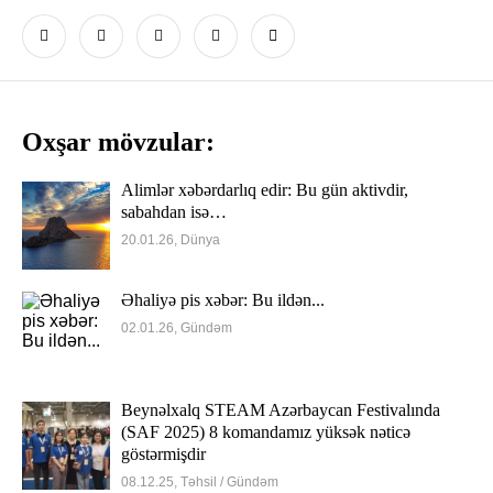
Oxşar mövzular:
Alimlər xəbərdarlıq edir: Bu gün aktivdir,
sabahdan isə…
20.01.26, Dünya
Əhaliyə pis xəbər: Bu ildən...
02.01.26, Gündəm
Beynəlxalq STEAM Azərbaycan Festivalında
(SAF 2025) 8 komandamız yüksək nəticə
göstərmişdir
08.12.25, Təhsil / Gündəm