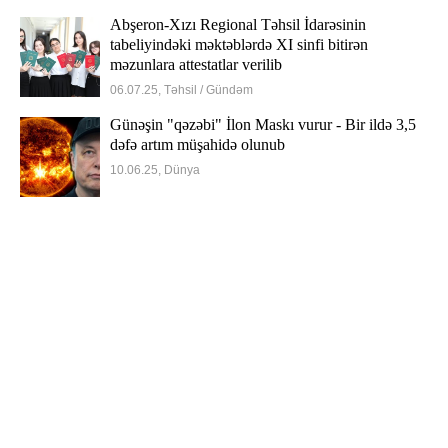
Abşeron-Xızı Regional Təhsil İdarəsinin
tabeliyindəki məktəblərdə XI sinfi bitirən
məzunlara attestatlar verilib
06.07.25, Təhsil / Gündəm
Günəşin "qəzəbi" İlon Maskı vurur - Bir ildə 3,5
dəfə artım müşahidə olunub
10.06.25, Dünya