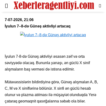
7-07-2026, 21:06
İyulun 7–8-də Günəş aktivliyi artacaq
İyulun 7-8-də Günəş aktivliyi əsasən zəif və orta
səviyyədə olacaq. Bununla yanaşı, ən güclü X sinif
alışmaların baş verməsi də istisna edilmir.
Mütəxəssislərin bildirdiyinə görə, Günəş alışmaları A, B,
C, M və X siniflərinə bölünür. X sinfi ən güclü hesab
olunur və plazma atılması ilə müşayiət olunduqda Yerə
çataraq geomaqnit qasırğalarına səbəb ola bilər.