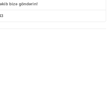
əkib bizə göndərin!
43