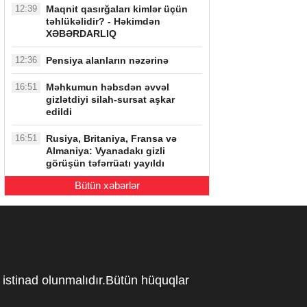
12:39
Maqnit qasırğaları kimlər üçün
təhlükəlidir? - Həkimdən
XƏBƏRDARLIQ
12:36
Pensiya alanların nəzərinə
16:51
Məhkumun həbsdən əvvəl
gizlətdiyi silah-sursat aşkar
edildi
16:51
Rusiya, Britaniya, Fransa və
Almaniya: Vyanadakı gizli
görüşün təfərrüatı yayıldı
Bütün xəbərlər
istinad olunmalıdır.Bütün hüquqlar