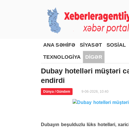
ANA SƏHİFƏ
SİYASƏT
SOSİAL
TEXNOLOGİYA
DİGƏR
Dubay hotelləri müştəri c
endirdi
Dünya / Gündəm
9-06-2026, 10:40
Dubayın beşulduzlu lüks hotelləri, xaric