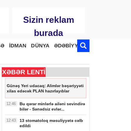
Sizin reklam
burada
SƏ
İDMAN
DÜNYA
ƏDƏBİYYAT
XƏBƏR LENTİ
Günəş Yeri udacaq: Alimlər bəşəriyyəti
xilas edəcək PLAN hazırlayıblar
12:46
Bu qərar minlərlə ailəni sevindirə
bilər - Sənədsiz evlər...
12:43
13 stomatoloq məsuliyyətə cəlb
edildi