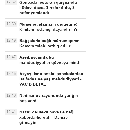
12:52
Gəncədə restoran qarşısında
kütləvi dava: 1 nəfər öldü, 3
nəfər yaralandı
12:50
Müavinət alanların diqqətinə:
Kimlərin ödənişi dayandırılır?
12:49
Bağçalarla bağlı mühüm qərar -
Kamera tələbi tətbiq edilir
12:47
Azərbaycanda bu
məhdudiyyətlər qüvvəyə mindi
12:45
Azyaşlıların sosial şəbəkələrdən
istifadəsinə yaş məhdudiyyəti -
VACİB DETAL
12:43
Nərimanov rayonunda yanğın
baş verdi
12:41
Nazirlik küləkli hava ilə bağlı
xəbərdarlıq etdi - Dənizə
girməyin