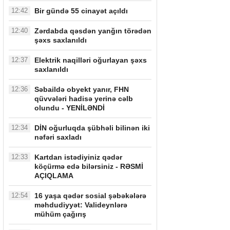
12:42
Bir gündə 55 cinayət açıldı
12:40
Zərdabda qəsdən yanğın törədən
şəxs saxlanıldı
12:37
Elektrik naqilləri oğurlayan şəxs
saxlanıldı
12:36
Səbaildə obyekt yanır, FHN
qüvvələri hadisə yerinə cəlb
olundu - YENİLƏNDİ
12:34
DİN oğurluqda şübhəli bilinən iki
nəfəri saxladı
12:33
Kartdan istədiyiniz qədər
köçürmə edə bilərsiniz - RƏSMİ
AÇIQLAMA
12:54
16 yaşa qədər sosial şəbəkələrə
məhdudiyyət: Valideynlərə
mühüm çağırış