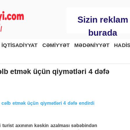
Sizin reklam
burada
İQTİSADİYYAT
CƏMİYYƏT
MƏDƏNİYYƏT
HADİ
əlb etmək üçün qiymətləri 4 dəfə
i turist axınının kəskin azalması səbəbindən