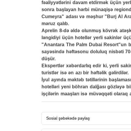
fəaliyyətlərini davam etdirmək üçün yerl
sonra başlayan hərbi münaqişə regiond
Cumeyra" adası və məşhur "Burj Al Ar
məruz qalıb.
Aprelin 8-də əldə olunmuş kövrək atəşkə
ləngidiyi üçün hotellər yerli sakinlər ü
"Anantara The Palm Dubai Resort"un baş
sayəsində həftəsonu doluluq nisbəti 70-
düşür.
Ekspertlər xəbərdarlıq edir ki, yerli sa
turistlər isə ən azı bir həftəlik gəlirdilər.
İyul ayında məktəb tətillərinin başlaması
hotelləri yeni böhran dalğası gözləyə bil
işçilərin maaşları isə müvəqqəti olaraq a
Sosial şəbəkədə paylaş