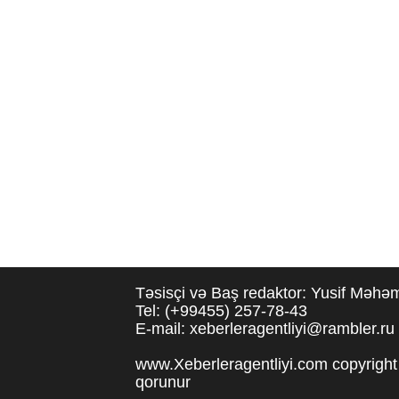
Təsisçi və Baş redaktor: Yusif Məh
Tel: (+99455) 257-78-43
E-mail: xeberleragentliyi@rambler.ru
www.Xeberleragentliyi.com copyright 
qorunur