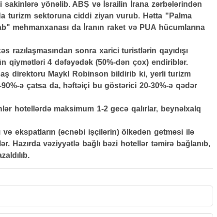
i sakinlərə yönəlib. ABŞ və İsrailin İrana zərbələrindən
a turizm sektoruna ciddi ziyan vurub. Hətta "Palma
ab" mehmanxanası da İranın raket və PUA hücumlarına
s razılaşmasından sonra xarici turistlərin qayıdışı
çün qiymətləri 4 dəfəyədək (50%-dən çox) endiriblər.
 direktoru Maykl Robinson bildirib ki, yerli turizm
90%-ə çatsa da, həftəiçi bu göstərici 20-30%-ə qədər
kinlər hotellərdə maksimum 1-2 gecə qalırlar, beynəlxalq
 və ekspatların (əcnəbi işçilərin) ölkədən getməsi ilə
ər. Hazırda vəziyyətlə bağlı bəzi hotellər təmirə bağlanıb,
zaldılıb.