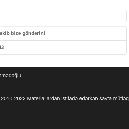
əkib bizə göndərin!
43
əmmədoğlu
2010-2022 Materiallardan istifadə edərkən sayta mütləq 