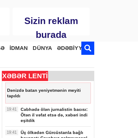
Sizin reklam
burada
SƏ
İDMAN
DÜNYA
ƏDƏBİYYAT
XƏBƏR LENTİ
Dənizdə batan yeniyetmənin meyiti
tapıldı
19:41
Cəbhədə ölən jurnalistin bacısı:
Ötən il vəfat etsə də, xəbəri indi
eşitdik
19:41
Üç ölkədən Gürcüstanla bağlı