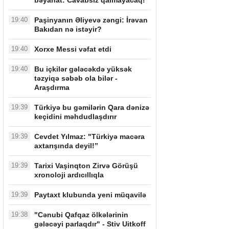
bəyanat: Cavabsız qalmayacaq!
19:40
Paşinyanın Əliyevə zəngi: İrəvan
Bakıdan nə istəyir?
19:40
Xorxe Messi vəfat etdi
19:40
Bu içkilər gələcəkdə yüksək
təzyiqə səbəb ola bilər -
Araşdırma
19:39
Türkiyə bu gəmilərin Qara dənizə
keçidini məhdudlaşdırır
19:39
Cevdet Yılmaz: "Türkiyə macəra
axtarışında deyil!”
19:39
Tarixi Vaşinqton Zirvə Görüşü
xronoloji ardıcıllıqla
19:39
Paytaxt klubunda yeni müqavilə
19:38
"Cənubi Qafqaz ölkələrinin
gələcəyi parlaqdır" - Stiv Uitkoff