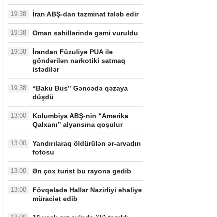
19:38
İran ABŞ-dan təzminat tələb edir
19:38
Oman sahillərində gəmi vuruldu
19:38
İrandan Füzuliyə PUA ilə
göndərilən narkotiki satmaq
istədilər
19:38
“Baku Bus” Gəncədə qəzaya
düşdü
13:00
Kolumbiya ABŞ-nin “Amerika
Qalxanı” alyansına qoşulur
13:00
Yandırılaraq öldürülən ər-arvadın
fotosu
13:00
Ən çox turist bu rayona gedib
13:00
Fövqəladə Hallar Nazirliyi əhaliyə
müraciət edib