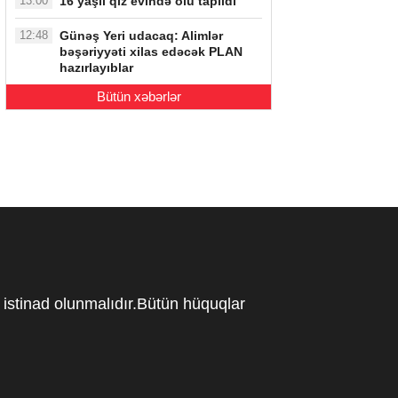
13:00
16 yaşlı qız evində ölü tapıldı
12:48
Günəş Yeri udacaq: Alimlər
bəşəriyyəti xilas edəcək PLAN
hazırlayıblar
Bütün xəbərlər
istinad olunmalıdır.Bütün hüquqlar