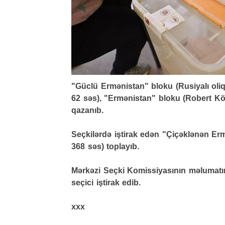
"Güclü Ermənistan" bloku (Rusiyalı oliq
62 səs), "Ermənistan" bloku (Robert Köç
qazanıb.
Seçkilərdə iştirak edən "Çiçəklənən Erm
368 səs) toplayıb.
Mərkəzi Seçki Komissiyasının məlumat
seçici iştirak edib.
xxx