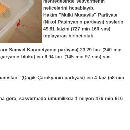
məntəqəsində səsvermənin
nəticələrini hesablayıb.
Hakim "Mülki Müqavilə" Partiyası
(Nikol Paşinyanın partiyası) səslərin
49,81 faizini (727 min 160 səs)
toplayaraq birinci olub.
arx Samvel Karapetyanın partiyası) 23,29 faiz (340 min
əryanın bloku) isə 9,94 faiz (145 min 97 səs) səs
ənistan" (Qagik Çarukyanın partiyası) isə 4 faiz (58 min
ına görə, səsvermədə ümumilikdə 1 milyon 476 min 916