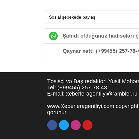
Sosial şəbəkədə paylaş
Şahidi olduğunuz hadisələri ç
Qaynar xətt: (+99455) 257-78-
Təsisçi və Baş redaktor: Yusif Məh
Tel: (+99455) 257-78-43
E-mail: xeberleragentliyi@rambler.ru
www.Xeberleragentliyi.com copyright 
qorunur