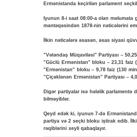
Ermənistanda keçirilən parlament seçkilər
Iyunun 8-i saat 08:00-a olan məlumata 
məntəqəsindən 1878-nin nəticələrini em
İlkin nəticələrə əsasən, əsas siyasi qüv
"Vətəndaş Müqaviləsi" Partiyası – 50,25
"Güclü Ermənistan" bloku – 23,31 faiz 
"Ermənistan" bloku – 9,78 faiz (130 min
"Çiçəklənən Ermənistan" Partiyası – 4,0
Digər partiyalar isə hələlik parlamentə 
bilməyiblər.
Qeyd edək ki, iyunun 7-də Ermənistanda
partiya və 2 seçki bloku iştirak edib. İ
rəqiblərini xeyli qabaqlayır.