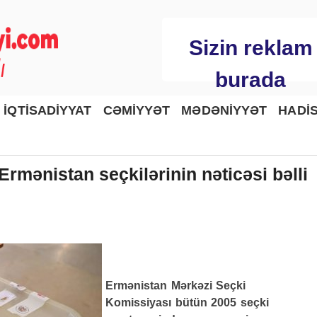
Sizin reklam
burada
İQTİSADİYYAT
CƏMİYYƏT
MƏDƏNİYYƏT
HADİ
rmənistan seçkilərinin nəticəsi bəlli
Ermənistan Mərkəzi Seçki
Komissiyası bütün 2005 seçki