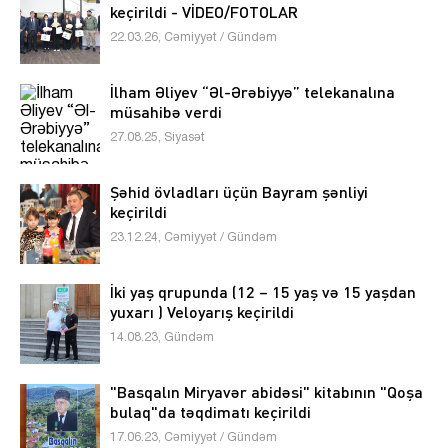
keçirildi - VİDEO/FOTOLAR
22.03.26, Cəmiyyət / Gündəm
İlham Əliyev “Əl-Ərəbiyyə” telekanalına
müsahibə verdi
27.08.25, Siyasət
Şəhid övladları üçün Bayram şənliyi
keçirildi
23.12.24, Cəmiyyət / Gündəm
İki yaş qrupunda (12 – 15 yaş və 15 yaşdan
yuxarı ) Veloyarış keçirildi
14.08.23, Gündəm
"Basqalın Miryavər abidəsi" kitabının "Qoşa
bulaq"da təqdimatı keçirildi
17.06.23, Cəmiyyət / Gündəm