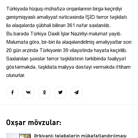
Türkiyədə hüquq-mühafizə orqanlarının birgə keçirdiyi
genişmiqyaslı əməliyyat nəticəsində İŞİD terror təşkilatı
ilə əlaqələrdə şübhəli bilinən 361 nəfər saxlanılıb.
Bu barədə Türkiyə Daxili İşlər Nazirliyi məlumat yayıb.
Məlumata görə, bir-biri ilə əlaqələndirilmiş əməliyyatlar son
20 gün ərzində Türkiyənin 39 vilayətində həyata keçirilib.
Saxlanılan şəxslər terror təşkilatının tərkibində fəaliyyət
göstərməkdə, təşkilata maliyyə dəstəyi verməkdə ittiham
olunurlar.
Oxşar mövzular:
Ərkivanlı tələbələrin mükafatlandırılması