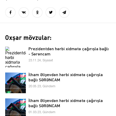
Oxşar mövzular:
Prezidentdən hərbi xidmətə çağırışla bağlı
- Sərəncam
23.11.24, Siyasət
İlham Əliyevdən hərbi xidmətə çağırışla
bağlı SƏRƏNCAM
20.05.23, Gündəm
İlham Əliyevdən hərbi xidmətə çağırışla
bağlı SƏRƏNCAM
01.03.23, Gündəm