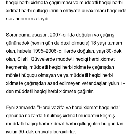
həqiqi hərbi xidmətə çağırılması və müddətli həqiqi hərbi
xidmət hərbi qulluqçularının ehtiyata buraxılması haqqında
sərəncam imzalayıb.
Sərəncama əsasən, 2007-ci ildə doğulan və çağırış
gününədək (həmin gün də daxil olmaqla) 18 yaşı tamam
olan, habelə 1995–2006-cı illərdə doğulan, yaşı 30-dək
olan, Silahlı Qüvvələrdə müddətli həqiqi hərbi xidmət
keçməmiş, müddətli həqiqi hərbi xidmətə çağırışdan
möhlət hüququ olmayan və ya müddətli həqiqi hərbi
xidmətə çağırışdan azad edilməyən vətəndaşlar iyulun 1-
dən müddətli həqiqi hərbi xidmətə çağırılır.
Eyni zamanda “Hərbi vəzifə və hərbi xidmət haqqında”
qanunda nəzərdə tutulmuş xidmət müddətini keçmiş
müddətli həqiqi hərbi xidmət hərbi qulluqçuları bu gündən
iyulun 30-dək ehtiyata buraxılırlar.