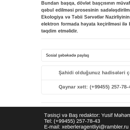
Bundan başqa, dövlət başçısının müvafiq
qəbul edilməsi prosesinin sadələşdirilm
Ekologiya və Təbii Sərvətlər Nazirliyin
elektron formada həyata keçirilməsi ilə 
təqdim etməlidir.
Sosial şəbəkədə paylaş
Şahidi olduğunuz hadisələri ç
Qaynar xətt: (+99455) 257-78-
Təsisçi və Baş redaktor: Yusif Məh
Tel: (+99455) 257-78-43
E-mail: xeberleragentliyi@rambler.ru