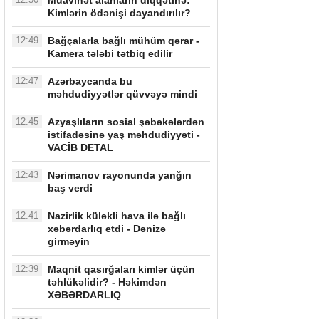
Müavinət alanların diqqətinə:
Kimlərin ödənişi dayandırılır?
12:49
Bağçalarla bağlı mühüm qərar -
Kamera tələbi tətbiq edilir
12:47
Azərbaycanda bu
məhdudiyyətlər qüvvəyə mindi
12:45
Azyaşlıların sosial şəbəkələrdən
istifadəsinə yaş məhdudiyyəti -
VACİB DETAL
12:43
Nərimanov rayonunda yanğın
baş verdi
12:41
Nazirlik küləkli hava ilə bağlı
xəbərdarlıq etdi - Dənizə
girməyin
12:39
Maqnit qasırğaları kimlər üçün
təhlükəlidir? - Həkimdən
XƏBƏRDARLIQ