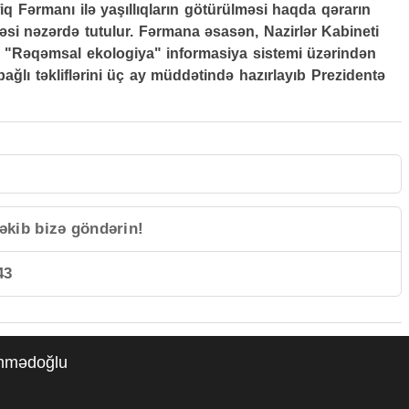
 Fərmanı ilə yaşıllıqların götürülməsi haqda qərarın
əsi nəzərdə tutulur. Fərmana əsasən, Nazirlər Kabineti
in "Rəqəmsal ekologiya" informasiya sistemi üzərindən
bağlı təkliflərini üç ay müddətində hazırlayıb Prezidentə
əkib bizə göndərin!
43
əmmədoğlu