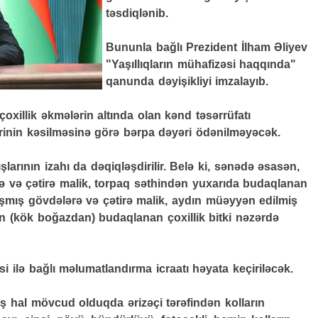
təsdiqlənib.
Bununla bağlı Prezident İlham Əliyev
"Yaşıllıqların mühafizəsi haqqında"
qanunda dəyişikliyi imzalayıb.
oxillik əkmələrin altında olan kənd təsərrüfatı
lərinin kəsilməsinə görə bərpa dəyəri ödənilməyəcək.
larının izahı da dəqiqləşdirilir. Belə ki, sənədə əsasən,
 və çətirə malik, torpaq səthindən yuxarıda budaqlanan
laşmış gövdələrə və çətirə malik, aydın müəyyən edilmiş
 (kök boğazdan) budaqlanan çoxillik bitki nəzərdə
i ilə bağlı məlumatlandırma icraatı həyata keçiriləcək.
ş hal mövcud olduqda ərizəçi tərəfindən kolların