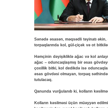
Sənədə əsasən, məqsədli təyinatı əkin, ç
torpaqlarında kol, gül-çiçək və ot bitki
Həmçinin dəyişikliklə ağac və kol anlayış
ağac – oduncaqlaşmış bir əsas gövdəyə
çoxillik bitki, kol dedikdə isə oduncaq
əsas gövdəsi olmayan, torpaq səthindən
tutulacaq.
Qanunda vurğulanıb ki, kolların kəsilməs
Kolların kəsilməsi üçün müəyyən edilmi