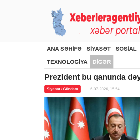
ANA SƏHİFƏ
SİYASƏT
SOSİAL
TEXNOLOGİYA
DİGƏR
Prezident bu qanunda dəyi
Siyasət / Gündəm
6-07-2026, 15:54