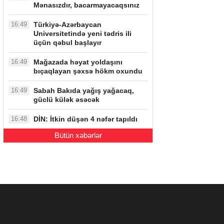
Mənasızdır, bacarmayacaqsınız
16:49
Türkiyə-Azərbaycan
Universitetində yeni tədris ili
üçün qəbul başlayır
16:49
Mağazada həyat yoldaşını
bıçaqlayan şəxsə hökm oxundu
16:49
Sabah Bakıda yağış yağacaq,
güclü külək əsəcək
16:48
DİN: İtkin düşən 4 nəfər tapıldı
Bütün xəbərlər