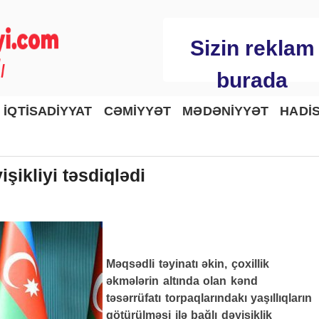
Sizin reklam
burada
İQTİSADİYYAT
CƏMİYYƏT
MƏDƏNİYYƏT
HADİ
şikliyi təsdiqlədi
Məqsədli təyinatı əkin, çoxillik
əkmələrin altında olan kənd
təsərrüfatı torpaqlarındakı yaşıllıqların
götürülməsi ilə bağlı dəyişiklik