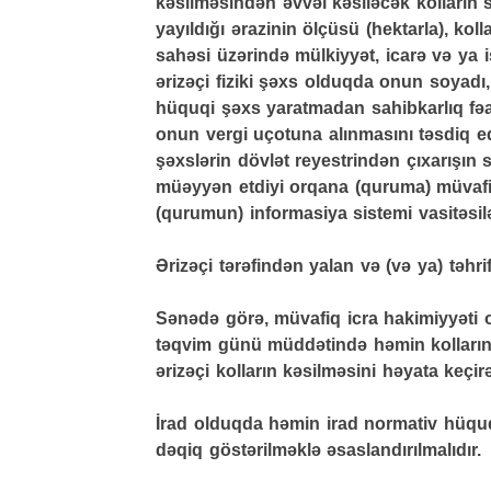
kəsilməsindən əvvəl kəsiləcək kolların s
yayıldığı ərazinin ölçüsü (hektarla), koll
sahəsi üzərində mülkiyyət, icarə və ya 
ərizəçi fiziki şəxs olduqda onun soyadı, 
hüquqi şəxs yaratmadan sahibkarlıq fəal
onun vergi uçotuna alınmasını təsdiq 
şəxslərin dövlət reyestrindən çıxarışın 
müəyyən etdiyi orqana (quruma) müvafiq
(qurumun) informasiya sistemi vasitəsil
Ərizəçi tərəfindən yalan və (və ya) təh
Sənədə görə, müvafiq icra hakimiyyəti 
təqvim günü müddətində həmin kolların 
ərizəçi kolların kəsilməsini həyata keçir
İrad olduqda həmin irad normativ hüquqi
dəqiq göstərilməklə əsaslandırılmalıdır.