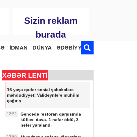
Sizin reklam
burada
SƏ
İDMAN
DÜNYA
ƏDƏBİYYAT
XƏBƏR LENTİ
16 yaşa qədər sosial şəbəkələrə
məhdudiyyət: Valideynlərə mühüm
çağırış
12:52
Gəncədə restoran qarşısında
kütləvi dava: 1 nəfər öldü, 3
nəfər yaralandı
12:50