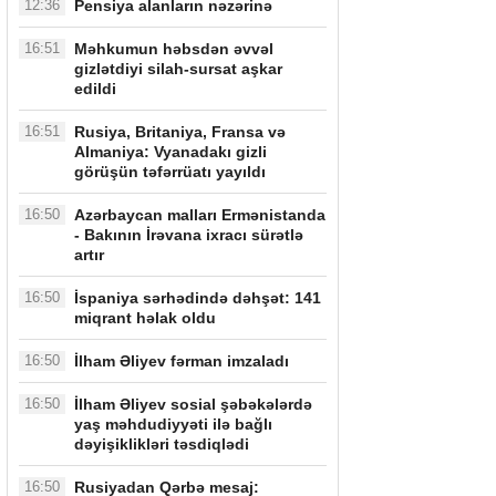
12:36
Pensiya alanların nəzərinə
16:51
Məhkumun həbsdən əvvəl
gizlətdiyi silah-sursat aşkar
edildi
16:51
Rusiya, Britaniya, Fransa və
Almaniya: Vyanadakı gizli
görüşün təfərrüatı yayıldı
16:50
Azərbaycan malları Ermənistanda
- Bakının İrəvana ixracı sürətlə
artır
16:50
İspaniya sərhədində dəhşət: 141
miqrant həlak oldu
16:50
İlham Əliyev fərman imzaladı
16:50
İlham Əliyev sosial şəbəkələrdə
yaş məhdudiyyəti ilə bağlı
dəyişiklikləri təsdiqlədi
16:50
Rusiyadan Qərbə mesaj: