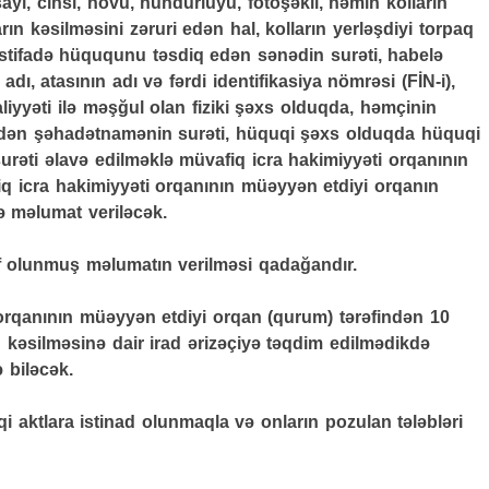
ayı, cinsi, növü, hündürlüyü, fotoşəkli, həmin kolların
arın kəsilməsini zəruri edən hal, kolların yerləşdiyi torpaq
istifadə hüququnu təsdiq edən sənədin surəti, habelə
adı, atasının adı və fərdi identifikasiya nömrəsi (FİN-i),
iyyəti ilə məşğul olan fiziki şəxs olduqda, həmçinin
edən şəhadətnamənin surəti, hüquqi şəxs olduqda hüquqi
surəti əlavə edilməklə müvafiq icra hakimiyyəti orqanının
 icra hakimiyyəti orqanının müəyyən etdiyi orqanın
ə məlumat veriləcək.
rif olunmuş məlumatın verilməsi qadağandır.
orqanının müəyyən etdiyi orqan (qurum) tərəfindən 10
kəsilməsinə dair irad ərizəçiyə təqdim edilmədikdə
ə biləcək.
 aktlara istinad olunmaqla və onların pozulan tələbləri