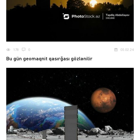
178
0
05.02.24
Bu gün geomaqnit qasırğası gözlənilir