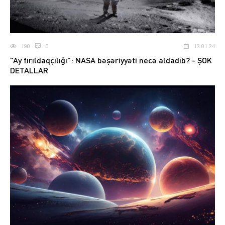
190
0
12.01.24
"Ay fırıldaqçılığı": NASA bəşəriyyəti necə aldadıb? - ŞOK
DETALLAR