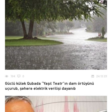
194
0
24.12.23
Güclü külək Qubada “Yaşıl Teatr”ın dam örtüyünü
uçurub, şəhərə elektrik verilişi dayanıb