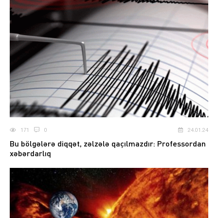
171
0
24.01.24
Bu bölgələrə diqqət, zəlzələ qaçılmazdır: Professordan
xəbərdarlıq