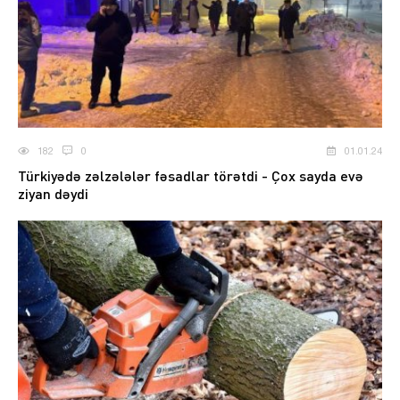
182
0
01.01.24
Türkiyədə zəlzələlər fəsadlar törətdi - Çox sayda evə
ziyan dəydi