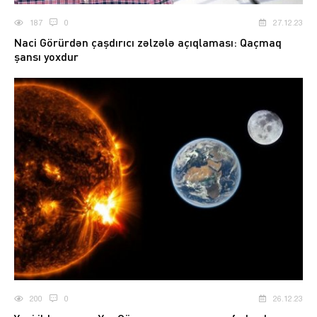
187
0
27.12.23
Naci Görürdən çaşdırıcı zəlzələ açıqlaması: Qaçmaq
şansı yoxdur
200
0
26.12.23