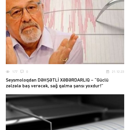
177
0
21.12.23
Seysmoloqdan DƏHŞƏTLİ XƏBƏRDARLIQ – “Güclü
zəlzələ baş verəcək, sağ qalma şansı yoxdur!”