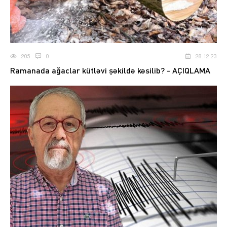
205
0
28.12.23
Ramanada ağaclar kütləvi şəkildə kəsilib? - AÇIQLAMA