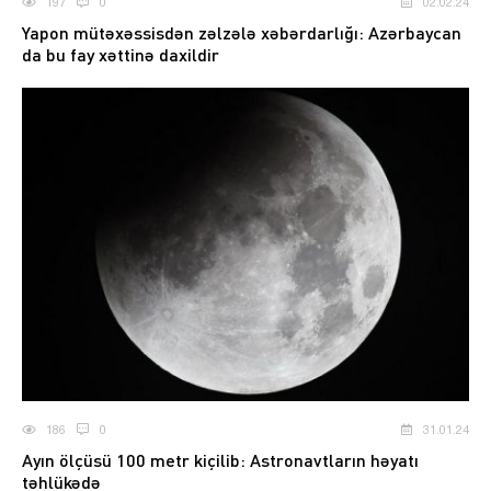
197
0
02.02.24
Yapon mütəxəssisdən zəlzələ xəbərdarlığı: Azərbaycan
da bu fay xəttinə daxildir
186
0
31.01.24
Ayın ölçüsü 100 metr kiçilib: Astronavtların həyatı
təhlükədə