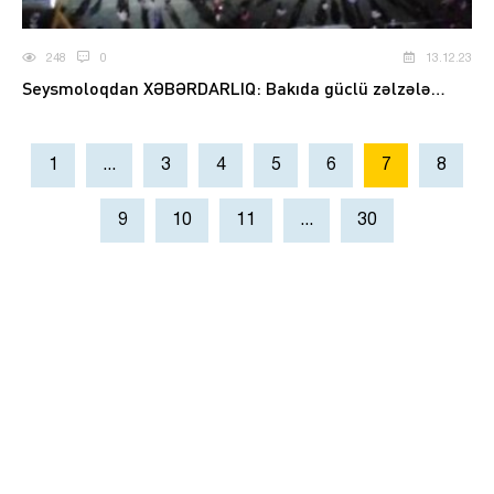
248
0
13.12.23
Seysmoloqdan XƏBƏRDARLIQ: Bakıda güclü zəlzələ…
1
...
3
4
5
6
7
8
9
10
11
...
30