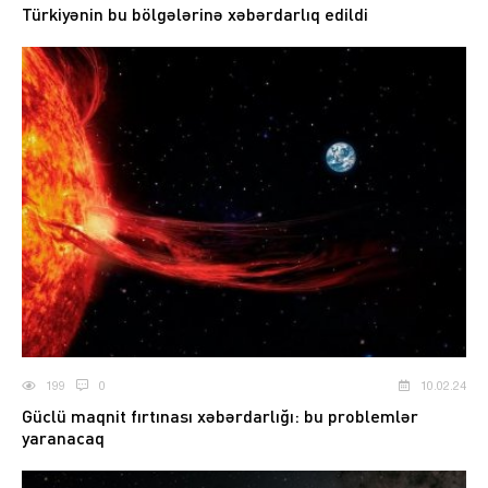
Türkiyənin bu bölgələrinə xəbərdarlıq edildi
199
0
10.02.24
Güclü maqnit fırtınası xəbərdarlığı: bu problemlər
yaranacaq