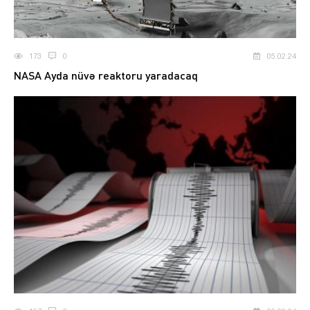
173
0
05.02.24
NASA Ayda nüvə reaktoru yaradacaq