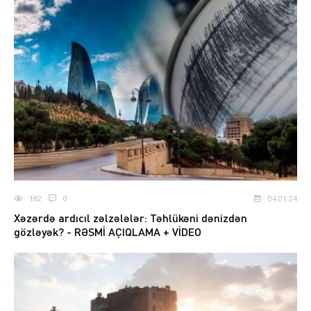
182
0
04.01.24
Xəzərdə ardıcıl zəlzələlər: Təhlükəni dənizdən
gözləyək? - RƏSMİ AÇIQLAMA + VİDEO