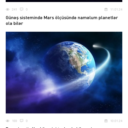
241
0
11.01.24
Günəş sistemində Mars ölçüsündə naməlum planetlər
ola bilər
169
0
10.01.24