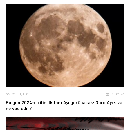
203
0
25.01.24
Bu gün 2024-cü ilin ilk tam Ayı görünəcək: Qurd Ayı sizə
nə vəd edir?