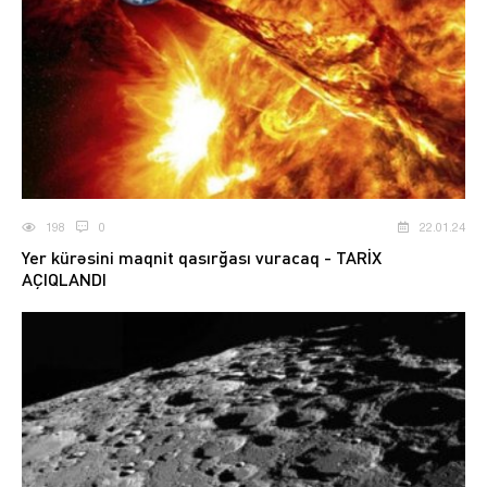
198
0
22.01.24
Yer kürəsini maqnit qasırğası vuracaq - TARİX
AÇIQLANDI