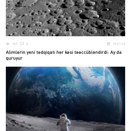
191
0
19.01.24
Alimlərin yeni tədqiqatı hər kəsi təəccübləndirdi: Ay da
quruyur