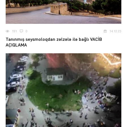
191
0
14.12.23
Tanınmış seysmoloqdan zəlzələ ilə bağlı VACİB
AÇIQLAMA