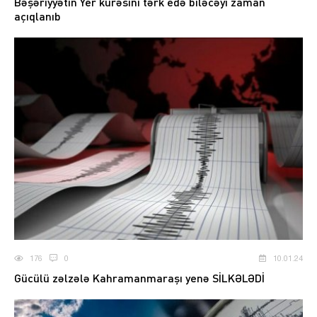
Bəşəriyyətin Yer kürəsini tərk edə biləcəyi zaman
açıqlanıb
176
0
10.01.24
Gücülü zəlzələ Kahramanmaraşı yenə SİLKƏLƏDİ