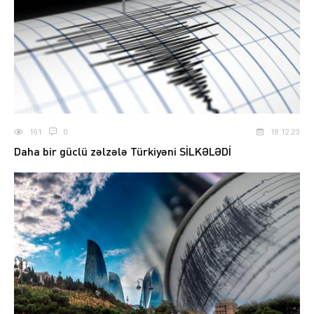
161
0
18.12.23
Daha bir güclü zəlzələ Türkiyəni SİLKƏLƏDİ