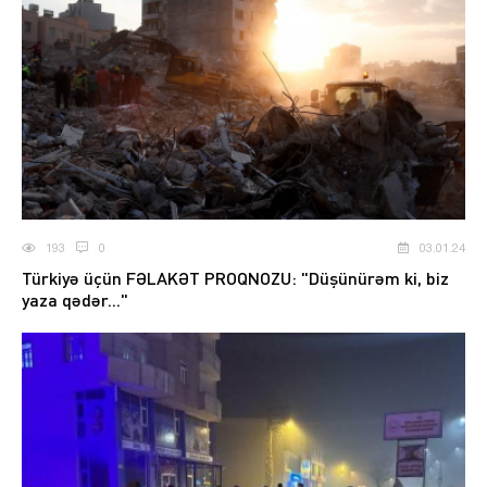
193
0
03.01.24
Türkiyə üçün FƏLAKƏT PROQNOZU: "Düşünürəm ki, biz
yaza qədər..."