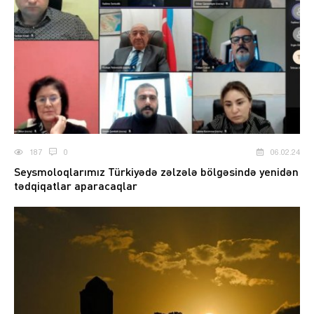
187
0
06.02.24
Seysmoloqlarımız Türkiyədə zəlzələ bölgəsində yenidən
tədqiqatlar aparacaqlar