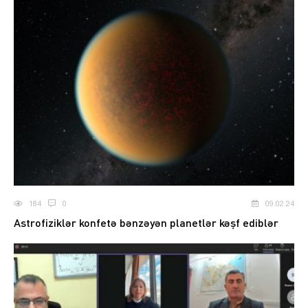
184
0
09.02.24
Astrofiziklər konfetə bənzəyən planetlər kəşf ediblər