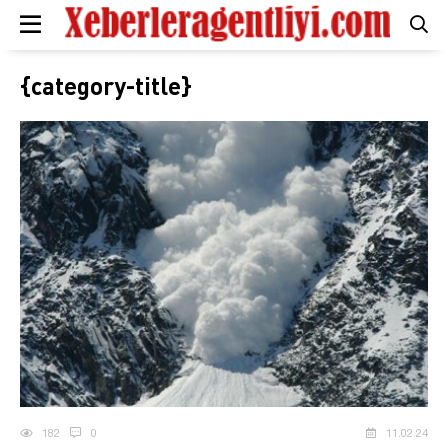
{category-title}
182
0
11.02.24