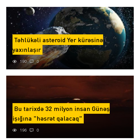
Təhlükəli asteroid Yer kürəsinə
yaxınlaşır
190
0
Bu tarixdə 32 milyon insan Günəş
işığına "həsrət qalacaq"
196
0