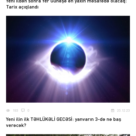
Yeni ildən sonra Yer Günəşə ən yaxın məsafədə olacaq:
Tarix açıqlandı
193
0
25.12.23
Yeni ilin ilk TƏHLÜKƏLİ GECƏSİ: yanvarın 3-də nə baş
verəcək?