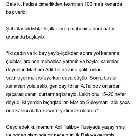
Belə ki, hadisə çimərlikdən təxminən 100 metr kənarda
baş verib.
Şahidlər bildiriblər ki, ilk olaraq mübahisə dörd nəfər
arasında başlayıb:
"İki qadın və iki bəy yeyib-içdikdən sonra yol kənarına
çıxıblar, ardınca mübahisə yaranıb və bəylər xanımları
döyüblər. Mərhum Adil Talıbov isə gəlib onları
sakitləşdirmək istəyərkən dava düşüb. Sonra bəylər
xanımları yola salıb, geri qayıtdılar. A.Talıbov onlardan
qaçaraq canını qurtarmaq istəyib. Lakin onu 15-20 nəfər
döyüb, iki yerdən bıçaqladılar. Mətləb Süleymanlı adlı şəxs
ona kəsici alətlə xəsarət yetirərək öldürdü".
Qeyd edək ki, mərhum Adil Talıbov Rusiyada yaşayırmış
və qonaq qismində bir neçə günlük Bakıya gəlibmiş.