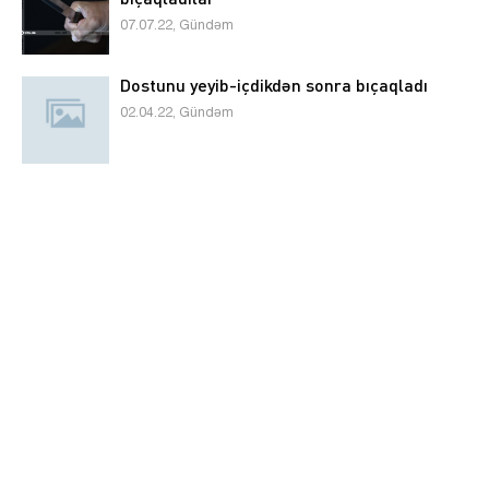
07.07.22, Gündəm
Dostunu yeyib-içdikdən sonra bıçaqladı
02.04.22, Gündəm