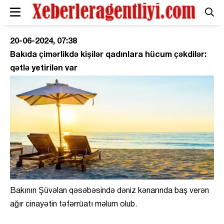
20-06-2024, 07:38
Bakıda çimərlikdə kişilər qadınlara hücum çəkdilər:
qətlə yetirilən var
Bakının Şüvəlan qəsəbəsində dəniz kənarında baş verən
ağır cinayətin təfərrüatı məlum olub.