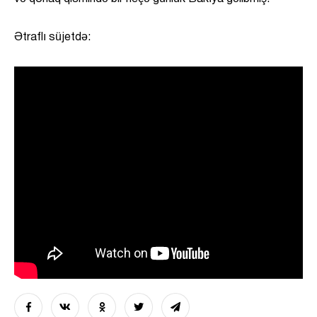
Ətraflı süjetdə: