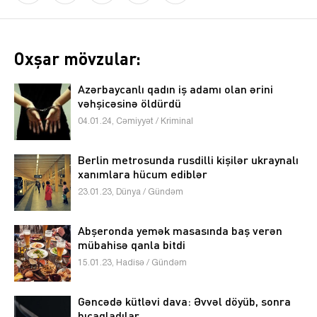
Oxşar mövzular:
Azərbaycanlı qadın iş adamı olan ərini
vəhşicəsinə öldürdü
04.01.24, Cəmiyyət / Kriminal
Berlin metrosunda rusdilli kişilər ukraynalı
xanımlara hücum ediblər
23.01.23, Dünya / Gündəm
Abşeronda yemək masasında baş verən
mübahisə qanla bitdi
15.01.23, Hadisə / Gündəm
Gəncədə kütləvi dava: Əvvəl döyüb, sonra
bıçaqladılar