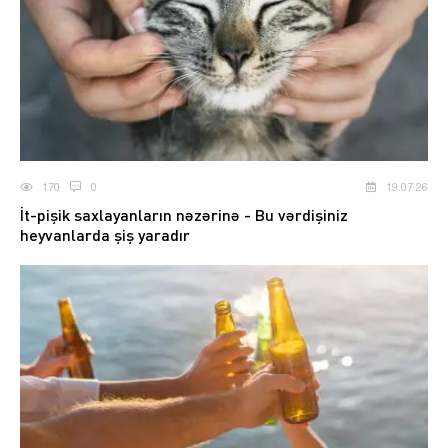
170
0
19.07.26
İt-pişik saxlayanların nəzərinə - Bu vərdişiniz
heyvanlarda şiş yaradır