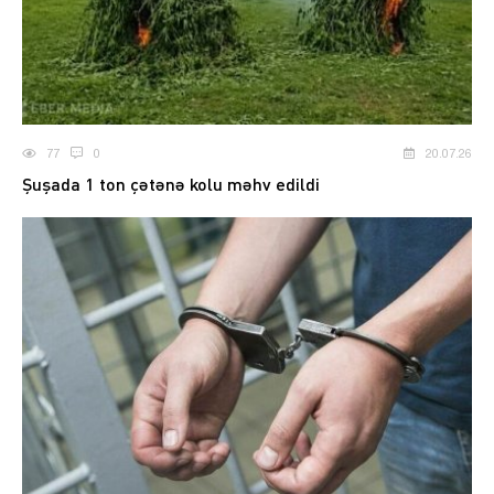
77
0
20.07.26
Şuşada 1 ton çətənə kolu məhv edildi