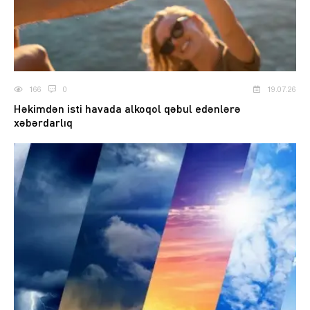
166
0
19.07.26
Həkimdən isti havada alkoqol qəbul edənlərə
xəbərdarlıq