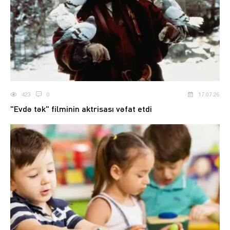
423
0
17.07.26
"Evdə tək" filminin aktrisası vəfat etdi