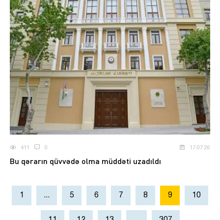
411
0
17.07.26
Bu qərarın qüvvədə olma müddəti uzadıldı
1
...
5
6
7
8
9
10
11
12
13
...
307