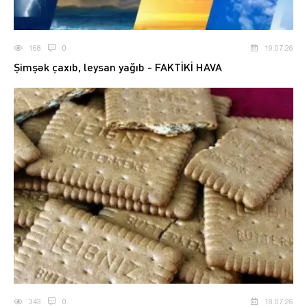
168
0
19.07.26
Şimşək çaxıb, leysan yağıb - FAKTİKİ HAVA
343
0
18.07.26