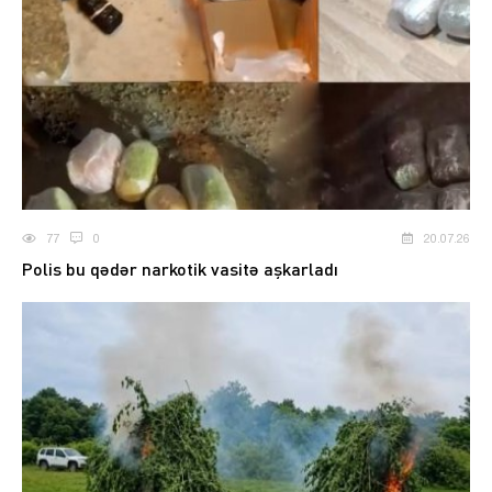
77
0
20.07.26
Polis bu qədər narkotik vasitə aşkarladı