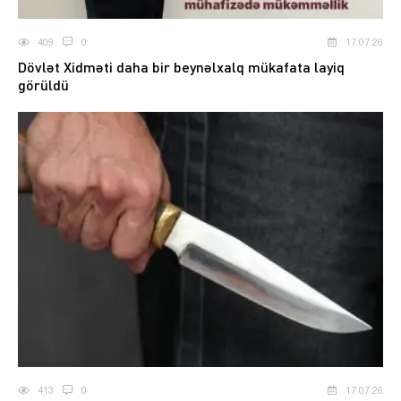
409
0
17.07.26
Dövlət Xidməti daha bir beynəlxalq mükafata layiq
görüldü
413
0
17.07.26