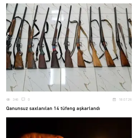
346
0
18.07.26
Qanunsuz saxlanılan 14 tüfəng aşkarlandı