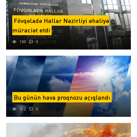
Fövqəladə Hallar Nazirliyi əhaliyə
müraciət etdi
190
0
Bu günün hava proqnozu açıqlandı
212
0