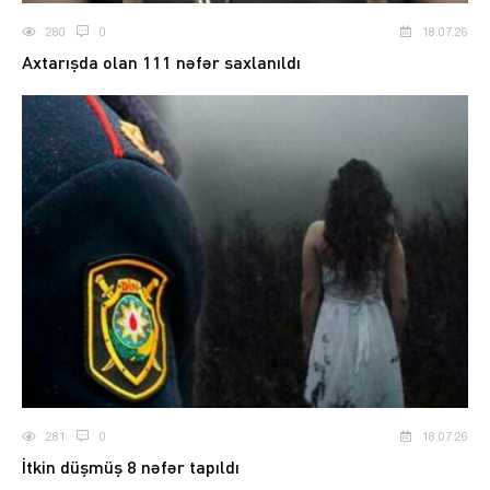
280
0
18.07.26
Axtarışda olan 111 nəfər saxlanıldı
281
0
18.07.26
İtkin düşmüş 8 nəfər tapıldı