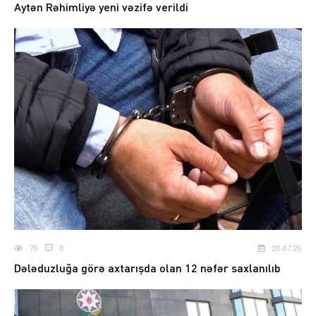
Aytən Rəhimliyə yeni vəzifə verildi
79
0
20.07.26
Dələduzluğa görə axtarışda olan 12 nəfər saxlanılıb