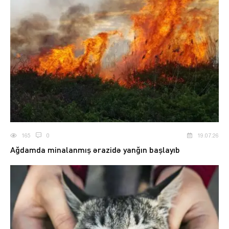
165
0
19.07.26
Ağdamda minalanmış ərazidə yanğın başlayıb