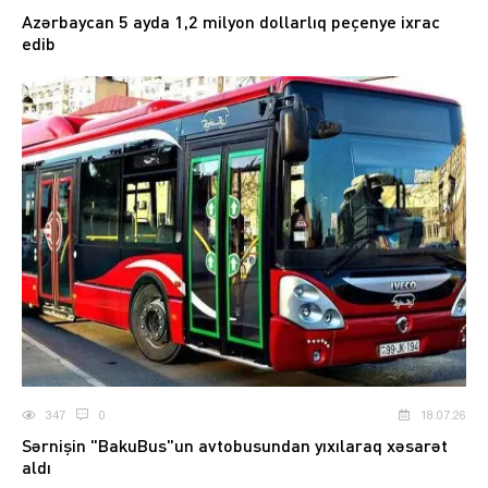
Azərbaycan 5 ayda 1,2 milyon dollarlıq peçenye ixrac
edib
347
0
18.07.26
Sərnişin "BakuBus"un avtobusundan yıxılaraq xəsarət
aldı