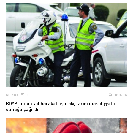
289
0
18.07.26
BDYPİ bütün yol hərəkəti iştirakçılarını məsuliyyətli
olmağa çağırdı