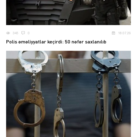
345
0
18.07.26
Polis əməliyyatlar keçirdi: 50 nəfər saxlanılıb