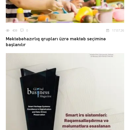
408
0
17.07.26
Məktəbəhazırlıq qrupları üzrə məktəb seçiminə
başlanılır