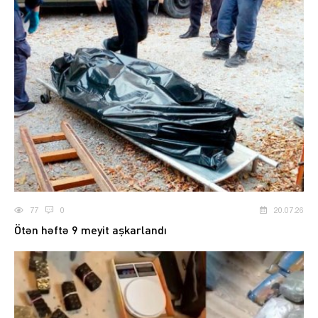
77
0
20.07.26
Ötən həftə 9 meyit aşkarlandı