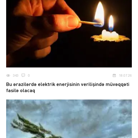
343
0
18.07.26
Bu ərazilərdə elektrik enerjisinin verilişində müvəqqəti
fasilə olacaq