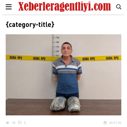
{category-title}
78
0
20.07.26