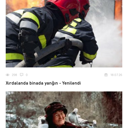
298
0
18.07.26
Xırdalanda binada yanğın - Yeniləndi