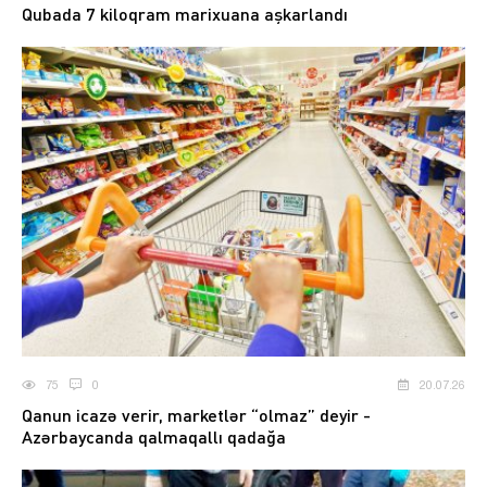
Qubada 7 kiloqram marixuana aşkarlandı
75
0
20.07.26
Qanun icazə verir, marketlər “olmaz” deyir -
Azərbaycanda qalmaqallı qadağa