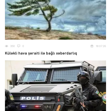
350
0
18.07.26
Küləkli hava şəraiti ilə bağlı xəbərdarlıq