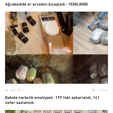
Ağcabədidə ər arvadını bıçaqladı - YENİLƏNİB
406
0
17.07.26
Bakıda narkotik əməliyyatı: 199 fakt aşkarlanıb, 161
nəfər saxlanılıb