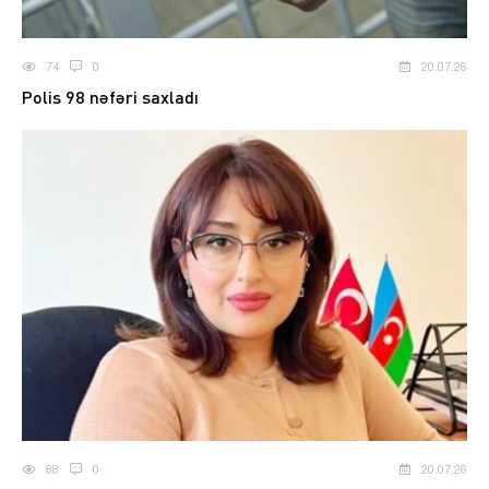
74
0
20.07.26
Polis 98 nəfəri saxladı
88
0
20.07.26