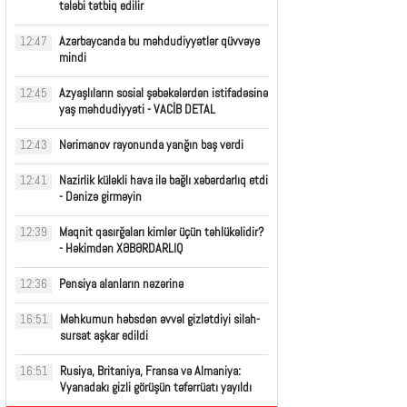
tələbi tətbiq edilir
Azərbaycanda bu məhdudiyyətlər qüvvəyə
12:47
mindi
Azyaşlıların sosial şəbəkələrdən istifadəsinə
12:45
yaş məhdudiyyəti - VACİB DETAL
Nərimanov rayonunda yanğın baş verdi
12:43
Nazirlik küləkli hava ilə bağlı xəbərdarlıq etdi
12:41
- Dənizə girməyin
Maqnit qasırğaları kimlər üçün təhlükəlidir?
12:39
- Həkimdən XƏBƏRDARLIQ
Pensiya alanların nəzərinə
12:36
Məhkumun həbsdən əvvəl gizlətdiyi silah-
16:51
sursat aşkar edildi
Rusiya, Britaniya, Fransa və Almaniya:
16:51
Vyanadakı gizli görüşün təfərrüatı yayıldı