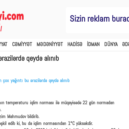
Sizin reklam bura
YYAT
CƏMİYYƏT
MƏDƏNİYYƏT
HADİSƏ
İDMAN
DÜNYA
ƏD
razilərdə qeydə alınıb
nın temperaturu iqlim norması ilə müqayisədə 22 gün normadan
.
zim Mahmudov bildirib.
əşkil edib ki, bu da iqlim normasından 1°C yüksəkdir.