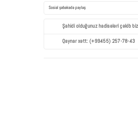
Sosial şəbəkədə paylaş
Şahidi olduğunuz hadisələri çəkib bi
Qaynar xətt: (+99455) 257-78-43