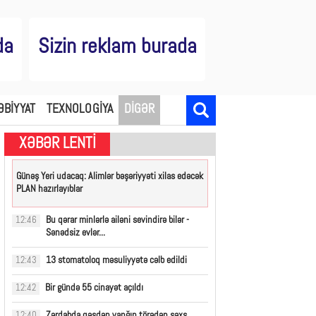
da
Sizin reklam burada
ƏBİYYAT
TEXNOLOGİYA
DİGƏR
XƏBƏR LENTİ
Günəş Yeri udacaq: Alimlər bəşəriyyəti xilas edəcək
PLAN hazırlayıblar
Bu qərar minlərlə ailəni sevindirə bilər -
12:46
Sənədsiz evlər...
13 stomatoloq məsuliyyətə cəlb edildi
12:43
Bir gündə 55 cinayət açıldı
12:42
Zərdabda qəsdən yanğın törədən şəxs
12:40