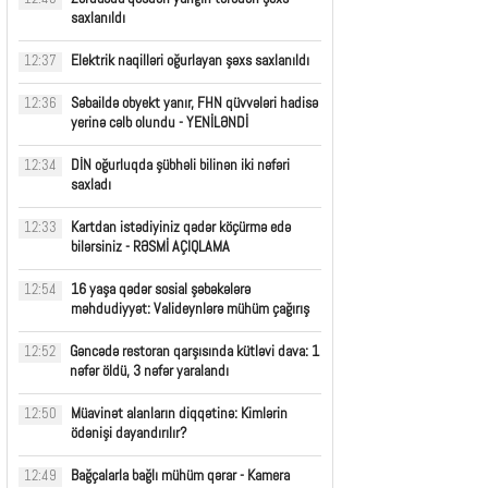
saxlanıldı
Elektrik naqilləri oğurlayan şəxs saxlanıldı
12:37
Səbaildə obyekt yanır, FHN qüvvələri hadisə
12:36
yerinə cəlb olundu - YENİLƏNDİ
DİN oğurluqda şübhəli bilinən iki nəfəri
12:34
saxladı
Kartdan istədiyiniz qədər köçürmə edə
12:33
bilərsiniz - RƏSMİ AÇIQLAMA
16 yaşa qədər sosial şəbəkələrə
12:54
məhdudiyyət: Valideynlərə mühüm çağırış
Gəncədə restoran qarşısında kütləvi dava: 1
12:52
nəfər öldü, 3 nəfər yaralandı
Müavinət alanların diqqətinə: Kimlərin
12:50
ödənişi dayandırılır?
Bağçalarla bağlı mühüm qərar - Kamera
12:49