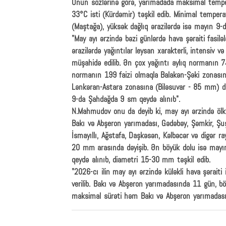
Onun sözlərinə görə, yarımadada maksimal tempe
33°C isti (Kürdəmir) təşkil edib. Minimal temper
(Maştağa), yüksək dağlıq ərazilərdə isə mayın 9-
"May ayı ərzində bəzi günlərdə hava şəraiti fasilələ
ərazilərdə yağıntılar leysan xarakterli, intensiv v
müşahidə edilib. Ən çox yağıntı aylıq normanın 
normanın 199 faizi olmaqla Balakən-Şəki zonasın
Lənkəran-Astara zonasına (Biləsuvar - 85 mm) d
9-da Şahdağda 9 sm qeydə alınıb".
N.Mahmudov onu da deyib ki, may ayı ərzində ölkə
Bakı və Abşeron yarımadası, Gədəbəy, Şəmkir, Şuşa
İsmayıllı, Ağstafa, Daşkəsən, Kəlbəcər və digər r
20 mm arasında dəyişib. Ən böyük dolu isə mayı
qeydə alınıb, diametri 15-30 mm təşkil edib.
"2026-cı ilin may ayı ərzində küləkli hava şəraiti
verilib. Bakı və Abşeron yarımadasında 11 gün, bö
maksimal sürəti həm Bakı və Abşeron yarımadası