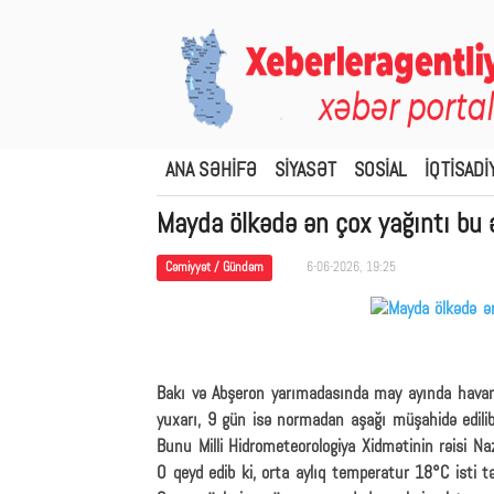
ANA SƏHİFƏ
SİYASƏT
SOSİAL
İQTİSADİ
Mayda ölkədə ən çox yağıntı bu ə
Cəmiyyət / Gündəm
6-06-2026, 19:25
Bakı və Abşeron yarımadasında may ayında hava
yuxarı, 9 gün isə normadan aşağı müşahidə edilib
Bunu Milli Hidrometeorologiya Xidmətinin rəisi Na
O qeyd edib ki, orta aylıq temperatur 18°C isti t