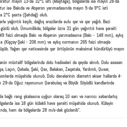
ratur mayın 13-də 32°C isti (Maştağa), bölgələrdə isə mayın 28-də
atur isə Bakıda və Abşeron yarımadasında mayın 5-də 9°C isti
da 2°C şaxta (Şahdağ) olub.
rlə yağıntılı keçib, dağlıq ərazilərdə sulu qar və qar yağıb. Bəzi
ə güclü olub. Ümumilikdə, bölgələr üzrə 31 gün yağıntılı hava şəraiti
749 faizi olmaqla Bakı və Abşeron yarımadasına (Bakı - 148 mm), aylıq
a (Kişçay-Şəki - 206 mm) və aylıq normanın 265 faizi olmaqla
üşüb. Yağan qar nəticəsində qar örtüyünün maksimal hündürlüyü mayın
nin müxtəlif bölgələrində dolu hadisələri də qeydə alınıb. Dolu əsasən
, Laçın, Qəbələ, Şəki, Qax, Balakən, Zaqatala, Yardımlı, Qusar,
ayonlarda müşahidə olunub. Dolu dənələrinin diametri əksər hallarda 4-
n 29-da Oğuz rayonunun Qarabulaq və Böyük Söyüdlü kəndlərində
 ilə bağlı rəng şkalasına uyğun olaraq 10 sarı və narıncı xəbərdarlıq
lgələrdə isə 18 gün küləkli hava şəraiti müşahidə olunub. Küləyin
nda, həm də bölgələrdə 28 m/s-dək güclənib".