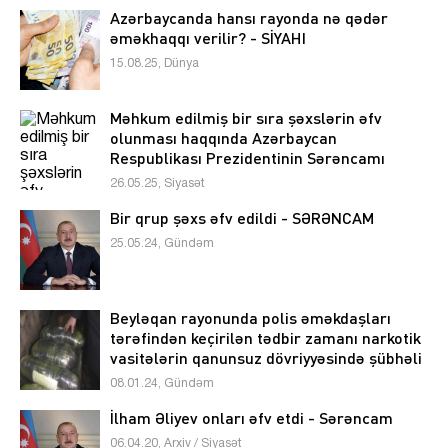
Azərbaycanda hansı rayonda nə qədər
əməkhaqqı verilir? - SİYAHI
15.08.25, Dünya
Məhkum edilmiş bir sıra şəxslərin əfv
olunması haqqında Azərbaycan
Respublikası Prezidentinin Sərəncamı
26.05.25, Siyasət
Bir qrup şəxs əfv edildi - SƏRƏNCAM
25.05.24, Gündəm
Beyləqan rayonunda polis əməkdaşları
tərəfindən keçirilən tədbir zamanı narkotik
vasitələrin qanunsuz dövriyyəsində şübhəli
bilinən şəxs saxlanılıb, digər tədbirlərlə isə
08.01.24, Gündəm
silah-sursat aşkar edilərək götürülüb
İlham Əliyev onları əfv etdi - Sərəncam
06.04.20, Arxiv / Siyasət