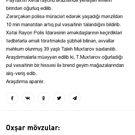
Paytaxtın Xətai rayonu ərazisində yerləşən evlərin
birindən oğurluq edilib.
Zərərçəkən polisə müraciət edərək yaşadığı mənzildən
10 min manatdan artıq pul vəsaitinin talandığını bildirib.
Xətai Rayon Polis İdarəsinin əməkdaşlarının keçirdikləri
tədbirlərlə əməli törətməkdə şübhəli bilinən, əvvəllər
məhkum olunmuş 39 yaşlı Taleh Muxtarov saxlanılıb.
Araşdırmalarla müəyyən edilib ki, T.Muxtarov oğurladığı
pul vəsaitinin bir hissəsi ilə brend geyim mağazalarından
alış-veriş edib.
Araşdırma aparılır.
Oxşar mövzular: