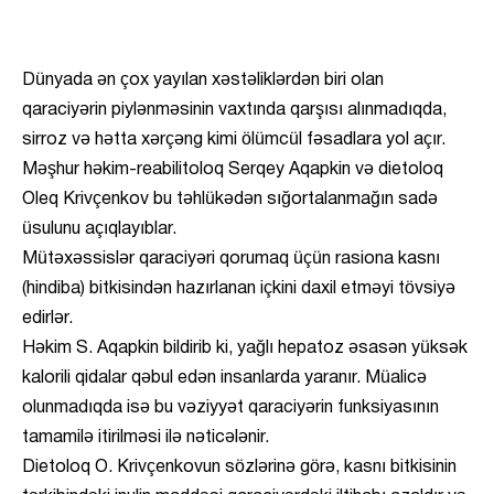
Dünyada ən çox yayılan xəstəliklərdən biri olan
qaraciyərin piylənməsinin vaxtında qarşısı alınmadıqda,
sirroz və hətta xərçəng kimi ölümcül fəsadlara yol açır.
Məşhur həkim-reabilitoloq Serqey Aqapkin və dietoloq
Oleq Krivçenkov bu təhlükədən sığortalanmağın sadə
üsulunu açıqlayıblar.
Mütəxəssislər qaraciyəri qorumaq üçün rasiona kasnı
(hindiba) bitkisindən hazırlanan içkini daxil etməyi tövsiyə
edirlər.
Həkim S. Aqapkin bildirib ki, yağlı hepatoz əsasən yüksək
kalorili qidalar qəbul edən insanlarda yaranır. Müalicə
olunmadıqda isə bu vəziyyət qaraciyərin funksiyasının
tamamilə itirilməsi ilə nəticələnir.
Dietoloq O. Krivçenkovun sözlərinə görə, kasnı bitkisinin