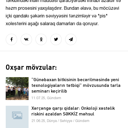
tərkibindəki inulin maddəsi qaraciyərdəki iltihabı azaldır və
həzm prosesini yaxşılaşdırır. Bundan əlavə, bu möcüzəvi
içki qandakı şəkərin səviyyəsini tənzimləyir və "pis"
xolesterini aşağı salaraq damarları da qoruyur.
Oxşar mövzular:
“Günəbaxan bitkisinin becərilməsində yeni
texnologiyaların tətbiqi” mövzusunda tarla
seminarı keçirilib
11.07.25, Gündəm
Xərçəngə qarşı qidalar: Onkoloji xəstəlik
riskini azaldan SƏKKİZ məhsul
21.06.25, Dünya / Səhiyyə / Gündəm