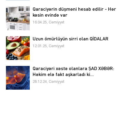
Qaraciyərin düşməni hesab edilir - Hər
kəsin evində var
16.04.25, Cəmiyyət
Uzun ömürlüyün sirri olan QİDALAR
12.01.25, Cəmiyyət
Qaraciyəri xəstə olanlara ŞAD XƏBƏR:
Həkim elə fakt aşkarladı ki...
28.12.24, Cəmiyyət