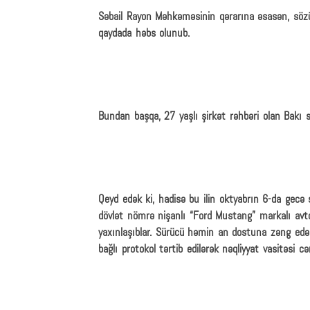
Səbail Rayon Məhkəməsinin qərarına əsasən, sözü
qaydada həbs olunub.
Bundan başqa, 27 yaşlı şirkət rəhbəri olan Bakı 
Qeyd edək ki, hadisə bu ilin oktyabrın 6-da gecə
dövlət nömrə nişanlı “Ford Mustang” markalı avto
yaxınlaşıblar. Sürücü həmin an dostuna zəng edər
bağlı protokol tərtib edilərək nəqliyyat vasitəsi 