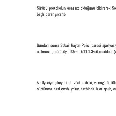
Sürücü protokolun əsassız olduğunu bildirərək S
bağlı qərar çıxarıb.
Bundan sonra Səbail Rayon Polis İdarəsi apellyasi
edilməsini, sürücüyə İXM-in 511.1.3-cü maddəsi (av
Apellyasiya şikayətində göstərilib ki, videogörüntül
sürtünmə səsi çıxıb, yolun səthində izlər qalıb, a