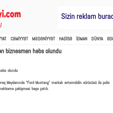
Sizin reklam bura
YYAT
CƏMİYYƏT
MƏDƏNİYYƏT
HADİSƏ
İDMAN
DÜNYA
ƏD
ən biznesmen həbs olundu
ayraq Meydanında “Ford Mustang” markalı avtomobilin sürücüsü ilə polis
 məhkəmə çəkişməsi başa çatıb.