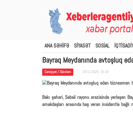
ANA SƏHİFƏ
SİYASƏT
SOSİAL
İQTİSADİ
Bayraq Meydanında avtoşluq ed
Cəmiyyət / Gündəm
29-11-2025, 15:19
Bakı şəhəri, Səbail rayonu ərazisində yerləşən B
əməkdaşları arasında baş verən insidentlə bağlı