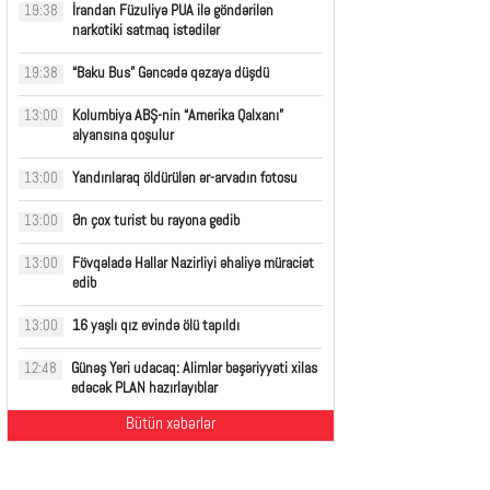
İrandan Füzuliyə PUA ilə göndərilən
19:38
narkotiki satmaq istədilər
“Baku Bus” Gəncədə qəzaya düşdü
19:38
Kolumbiya ABŞ-nin “Amerika Qalxanı”
13:00
alyansına qoşulur
Yandırılaraq öldürülən ər-arvadın fotosu
13:00
Ən çox turist bu rayona gedib
13:00
Fövqəladə Hallar Nazirliyi əhaliyə müraciət
13:00
edib
16 yaşlı qız evində ölü tapıldı
13:00
Günəş Yeri udacaq: Alimlər bəşəriyyəti xilas
12:48
edəcək PLAN hazırlayıblar
Bütün xəbərlər