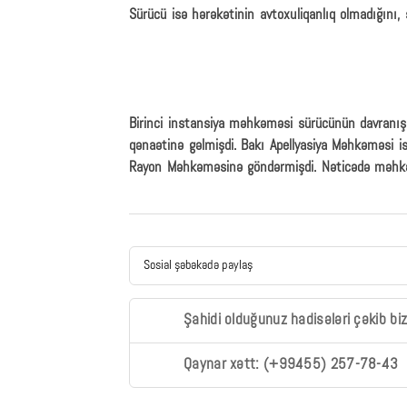
Sürücü isə hərəkətinin avtoxuliqanlıq olmadığını,
Birinci instansiya məhkəməsi sürücünün davranışın
qənaətinə gəlmişdi. Bakı Apellyasiya Məhkəməsi is
Rayon Məhkəməsinə göndərmişdi. Nəticədə məhkəmə
Sosial şəbəkədə paylaş
Şahidi olduğunuz hadisələri çəkib bi
Qaynar xətt: (+99455) 257-78-43