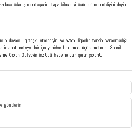
 sadəcə ödəniş məntəqəsini tapa bilmədiyi üçün dönmə etdiyini deyib.
ın davamlılıq təşkil etmədiyini və avtoxuliqanlıq tərkibi yaranmadığı
ə inzibati xətaya dair işə yenidən baxılması üçün materialı Səbail
 Orxan Quliyevin inzibati həbsinə dair qərar çıxarıb.
zə göndərin!