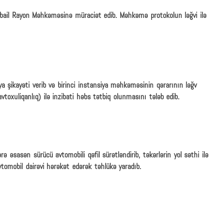
əbail Rayon Məhkəməsinə müraciət edib. Məhkəmə protokolun ləğvi ilə
ya şikayəti verib və birinci instansiya məhkəməsinin qərarının ləğv
toxuliqanlıq) ilə inzibati həbs tətbiq olunmasını tələb edib.
ərə əsasən sürücü avtomobili qəfil sürətləndirib, təkərlərin yol səthi ilə
vtomobil dairəvi hərəkət edərək təhlükə yaradıb.