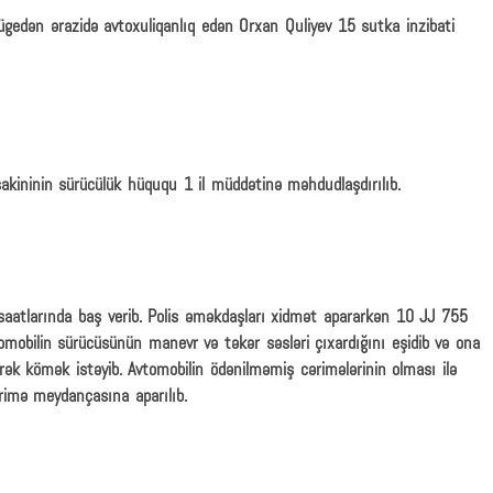
gedən ərazidə avtoxuliqanlıq edən Orxan Quliyev 15 sutka inzibati
sakininin sürücülük hüququ 1 il müddətinə məhdudlaşdırılıb.
 saatlarında baş verib. Polis əməkdaşları xidmət apararkən 10 JJ 755
mobilin sürücüsünün manevr və təkər səsləri çıxardığını eşidib və ona
ək kömək istəyib. Avtomobilin ödənilməmiş cərimələrinin olması ilə
cərimə meydançasına aparılıb.