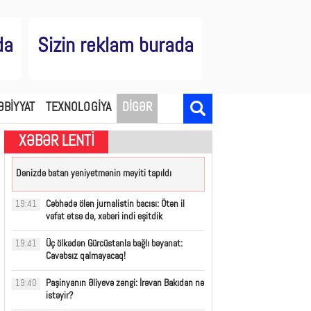
da
Sizin reklam burada
ƏBİYYAT
TEXNOLOGİYA
DİGƏR
XƏBƏR LENTİ
Dənizdə batan yeniyetmənin meyiti tapıldı
Cəbhədə ölən jurnalistin bacısı: Ötən il
19:41
vəfat etsə də, xəbəri indi eşitdik
Üç ölkədən Gürcüstanla bağlı bəyanat:
19:41
Cavabsız qalmayacaq!
Paşinyanın Əliyevə zəngi: İrəvan Bakıdan nə
19:40
istəyir?