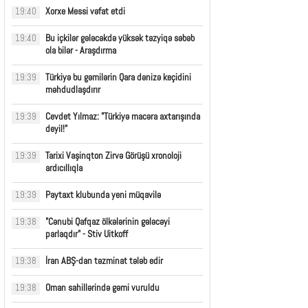
Xorxe Messi vəfat etdi
19:40
Bu içkilər gələcəkdə yüksək təzyiqə səbəb
19:40
ola bilər - Araşdırma
Türkiyə bu gəmilərin Qara dənizə keçidini
19:39
məhdudlaşdırır
Cevdet Yılmaz: "Türkiyə macəra axtarışında
19:39
deyil!”
Tarixi Vaşinqton Zirvə Görüşü xronoloji
19:39
ardıcıllıqla
Paytaxt klubunda yeni müqavilə
19:39
"Cənubi Qafqaz ölkələrinin gələcəyi
19:38
parlaqdır" - Stiv Uitkoff
İran ABŞ-dan təzminat tələb edir
19:38
Oman sahillərində gəmi vuruldu
19:38