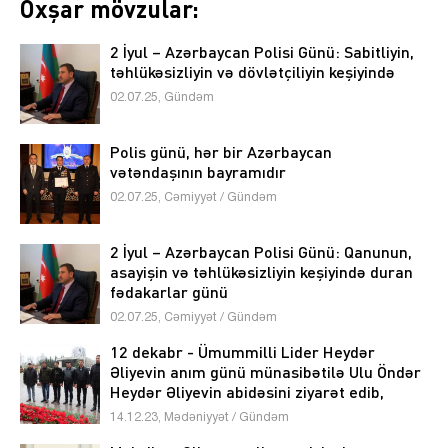
Oxşar mövzular:
2 İyul – Azərbaycan Polisi Günü: Sabitliyin,
təhlükəsizliyin və dövlətçiliyin keşiyində
02.07.25, Gündəm
Polis günü, hər bir Azərbaycan
vətəndaşının bayramıdır
02.07.25, Cəmiyyət / Gündəm
2 İyul – Azərbaycan Polisi Günü: Qanunun,
asayişin və təhlükəsizliyin keşiyində duran
fədakarlar günü
02.07.25, Cəmiyyət / Gündəm
12 dekabr - Ümummilli Lider Heydər
Əliyevin anım günü münasibətilə Ulu Öndər
Heydər Əliyevin abidəsini ziyarət edib,
önünə gül dəstələri qoyublar
14.12.23, Mədəniyyət / Gündəm