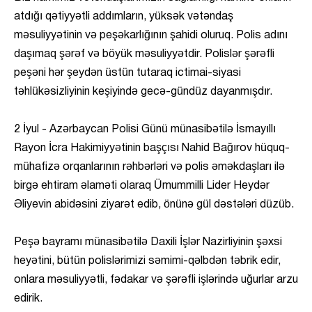
atdığı qətiyyətli addımların, yüksək vətəndaş
məsuliyyətinin və peşəkarlığının şahidi oluruq. Polis adını
daşımaq şərəf və böyük məsuliyyətdir. Polislər şərəfli
peşəni hər şeydən üstün tutaraq ictimai-siyasi
təhlükəsizliyinin keşiyində gecə-gündüz dayanmışdır.
2 İyul - Azərbaycan Polisi Günü münasibətilə İsmayıllı
Rayon İcra Hakimiyyətinin başçısı Nahid Bağırov hüquq-
mühafizə orqanlarının rəhbərləri və polis əməkdaşları ilə
birgə ehtiram əlaməti olaraq Ümummilli Lider Heydər
Əliyevin abidəsini ziyarət edib, önünə gül dəstələri düzüb.
Peşə bayramı münasibətilə Daxili İşlər Nazirliyinin şəxsi
heyətini, bütün polislərimizi səmimi-qəlbdən təbrik edir,
onlara məsuliyyətli, fədakar və şərəfli işlərində uğurlar arzu
edirik.