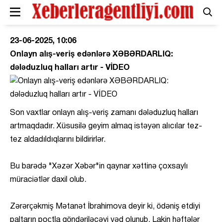
23-06-2025, 10:06
Onlayn alış-veriş edənlərə XƏBƏRDARLIQ:
dələduzluq halları artır - VİDEO
Son vaxtlar onlayn alış-veriş zamanı dələduzluq halları
artmaqdadır. Xüsusilə geyim almaq istəyən alıcılar tez-
tez aldadıldıqlarını bildirirlər.
Bu barədə "Xəzər Xəbər"in qaynar xəttinə çoxsaylı
müraciətlər daxil olub.
Zərərçəkmiş Mətanət İbrahimova deyir ki, ödəniş etdiyi
paltarın poçtla göndəriləcəyi vəd olunub. Lakin həftələr