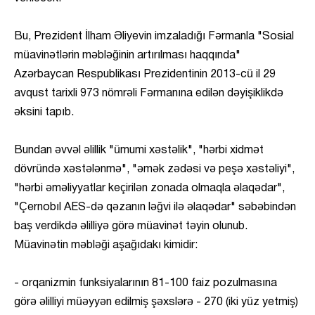
Bu, Prezident İlham Əliyevin imzaladığı Fərmanla "Sosial
müavinətlərin məbləğinin artırılması haqqında"
Azərbaycan Respublikası Prezidentinin 2013-cü il 29
avqust tarixli 973 nömrəli Fərmanına edilən dəyişiklikdə
əksini tapıb.
Bundan əvvəl əlillik "ümumi xəstəlik", "hərbi xidmət
dövründə xəstələnmə", "əmək zədəsi və peşə xəstəliyi",
"hərbi əməliyyatlar keçirilən zonada olmaqla əlaqədar",
"Çernobıl AES-də qəzanın ləğvi ilə əlaqədar" səbəbindən
baş verdikdə əlilliyə görə müavinət təyin olunub.
Müavinətin məbləği aşağıdakı kimidir:
- orqanizmin funksiyalarının 81-100 faiz pozulmasına
görə əlilliyi müəyyən edilmiş şəxslərə - 270 (iki yüz yetmiş)