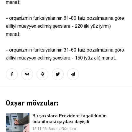
manat;
- orqanizmin funksiyalarının 61-80 faiz pozulmasına görə
əlilliyi müəyyən edilmiş şəxslərə - 220 (iki yüz iyirmi)
manat;
- orqanizmin funksiyalarının 31-60 faiz pozulmasına görə
əlilliyi müəyyən edilmiş şəxslərə - 150 (yüz əlli) manat.
Oxşar mövzular:
Bu şəxslərə Prezident təqaüdünün
ödənilməsi qaydası dəyişdi
15.11.23, Sosial / Gündəm