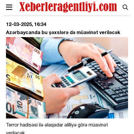
12-03-2025, 16:34
Azərbaycanda bu şəxslərə də müavinət veriləcək
Terror hadisəsi ilə əlaqədar əlilliyə görə müavinət
veriləcək.