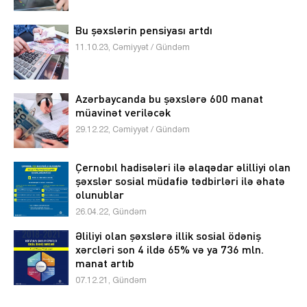
Bu şəxslərin pensiyası artdı
11.10.23, Cəmiyyət / Gündəm
Azərbaycanda bu şəxslərə 600 manat
müavinət veriləcək
29.12.22, Cəmiyyət / Gündəm
Çernobıl hadisələri ilə əlaqədar əlilliyi olan
şəxslər sosial müdafiə tədbirləri ilə əhatə
olunublar
26.04.22, Gündəm
Əliliyi olan şəxslərə illik sosial ödəniş
xərcləri son 4 ildə 65% və ya 736 mln.
manat artıb
07.12.21, Gündəm