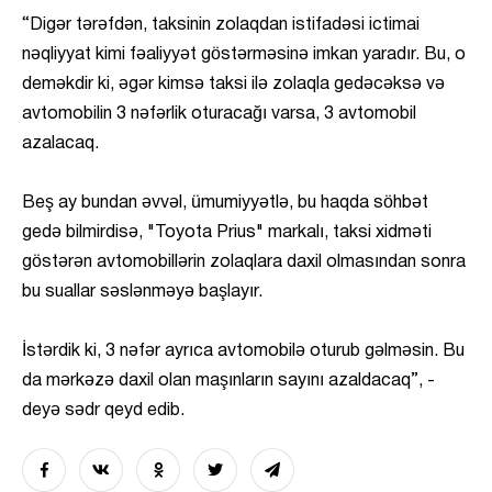
“Digər tərəfdən, taksinin zolaqdan istifadəsi ictimai
nəqliyyat kimi fəaliyyət göstərməsinə imkan yaradır. Bu, o
deməkdir ki, əgər kimsə taksi ilə zolaqla gedəcəksə və
avtomobilin 3 nəfərlik oturacağı varsa, 3 avtomobil
azalacaq.
Beş ay bundan əvvəl, ümumiyyətlə, bu haqda söhbət
gedə bilmirdisə, "Toyota Prius" markalı, taksi xidməti
göstərən avtomobillərin zolaqlara daxil olmasından sonra
bu suallar səslənməyə başlayır.
İstərdik ki, 3 nəfər ayrıca avtomobilə oturub gəlməsin. Bu
da mərkəzə daxil olan maşınların sayını azaldacaq”, -
deyə sədr qeyd edib.