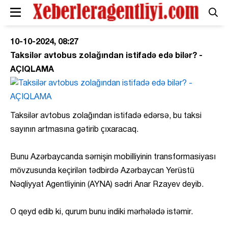
10-10-2024, 08:27
Taksilər avtobus zolağından istifadə edə bilər? -
AÇIQLAMA
Taksilər avtobus zolağından istifadə edərsə, bu taksi
sayının artmasına gətirib çıxaracaq.
Bunu Azərbaycanda sərnişin mobilliyinin transformasiyası
mövzusunda keçirilən tədbirdə Azərbaycan Yerüstü
Nəqliyyat Agentliyinin (AYNA) sədri Anar Rzayev deyib.
O qeyd edib ki, qurum bunu indiki mərhələdə istəmir.