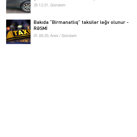
25.12.21, Gündəm
Bakıda “Birmanatlıq” taksilər ləğv olunur -
RƏSMİ
01.09.20, Arxiv / Gündəm