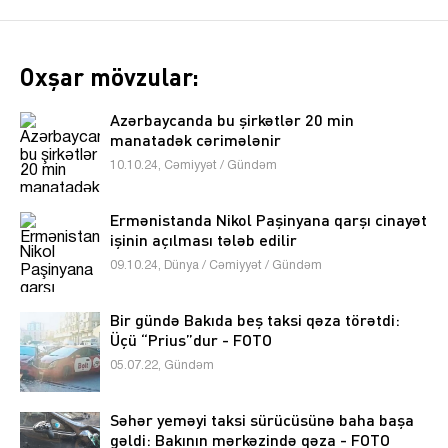
Oxşar mövzular:
Azərbaycanda bu şirkətlər 20 min
manatadək cərimələnir
10.10.24, Cəmiyyət / Gündəm
Ermənistanda Nikol Paşinyana qarşı cinayət
işinin açılması tələb edilir
09.10.24, Dünya / Cəmiyyət / Gündəm
Bir gündə Bakıda beş taksi qəza törətdi:
Üçü “Prius”dur - FOTO
05.07.22, Gündəm
Səhər yeməyi taksi sürücüsünə baha başa
gəldi: Bakının mərkəzində qəza - FOTO