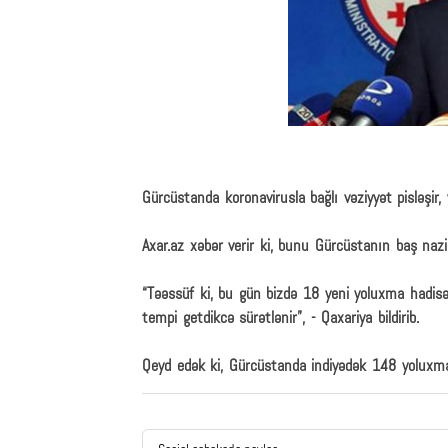
Gürcüstanda koronavirusla bağlı vəziyyət pisləşir,
Axar.az xəbər verir ki, bunu Gürcüstanın baş nazir
“Təəssüf ki, bu gün bizdə 18 yeni yoluxma hadisəs
tempi getdikcə sürətlənir”, - Qaxariya bildirib.
Qeyd edək ki, Gürcüstanda indiyədək 148 yoluxma 