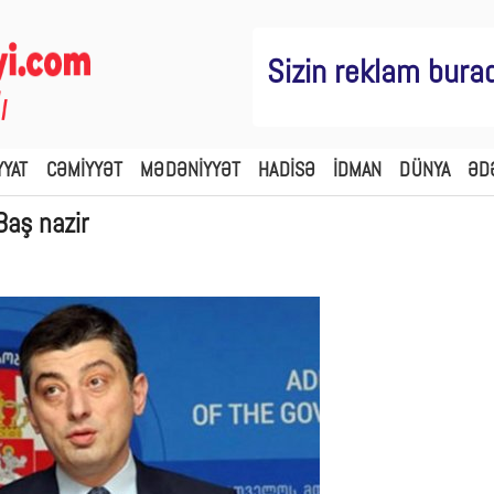
Sizin reklam bura
YYAT
CƏMİYYƏT
MƏDƏNİYYƏT
HADİSƏ
İDMAN
DÜNYA
ƏD
Baş nazir