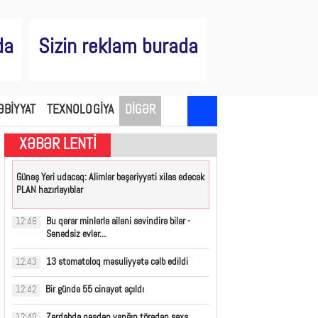
da
Sizin reklam burada
ƏBİYYAT
TEXNOLOGİYA
DİGƏR
XƏBƏR LENTİ
Günəş Yeri udacaq: Alimlər bəşəriyyəti xilas edəcək
PLAN hazırlayıblar
Bu qərar minlərlə ailəni sevindirə bilər -
12:46
Sənədsiz evlər...
13 stomatoloq məsuliyyətə cəlb edildi
12:43
Bir gündə 55 cinayət açıldı
12:42
Zərdabda qəsdən yanğın törədən şəxs
12:40