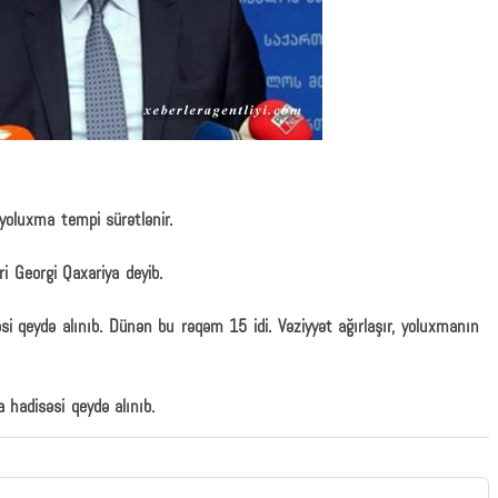
 yoluxma tempi sürətlənir.
i Georgi Qaxariya deyib.
i qeydə alınıb. Dünən bu rəqəm 15 idi. Vəziyyət ağırlaşır, yoluxmanın
hadisəsi qeydə alınıb.