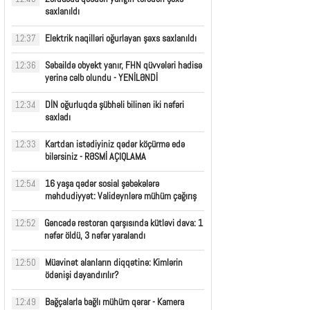
saxlanıldı
Elektrik naqilləri oğurlayan şəxs saxlanıldı
12:37
Səbaildə obyekt yanır, FHN qüvvələri hadisə
12:36
yerinə cəlb olundu - YENİLƏNDİ
DİN oğurluqda şübhəli bilinən iki nəfəri
12:34
saxladı
Kartdan istədiyiniz qədər köçürmə edə
12:33
bilərsiniz - RƏSMİ AÇIQLAMA
16 yaşa qədər sosial şəbəkələrə
12:54
məhdudiyyət: Valideynlərə mühüm çağırış
Gəncədə restoran qarşısında kütləvi dava: 1
12:52
nəfər öldü, 3 nəfər yaralandı
Müavinət alanların diqqətinə: Kimlərin
12:50
ödənişi dayandırılır?
Bağçalarla bağlı mühüm qərar - Kamera
12:49