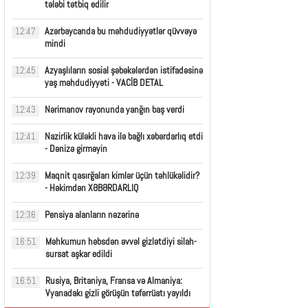
tələbi tətbiq edilir
Azərbaycanda bu məhdudiyyətlər qüvvəyə
12:47
mindi
Azyaşlıların sosial şəbəkələrdən istifadəsinə
12:45
yaş məhdudiyyəti - VACİB DETAL
Nərimanov rayonunda yanğın baş verdi
12:43
Nazirlik küləkli hava ilə bağlı xəbərdarlıq etdi
12:41
- Dənizə girməyin
Maqnit qasırğaları kimlər üçün təhlükəlidir?
12:39
- Həkimdən XƏBƏRDARLIQ
Pensiya alanların nəzərinə
12:36
Məhkumun həbsdən əvvəl gizlətdiyi silah-
16:51
sursat aşkar edildi
Rusiya, Britaniya, Fransa və Almaniya:
16:51
Vyanadakı gizli görüşün təfərrüatı yayıldı