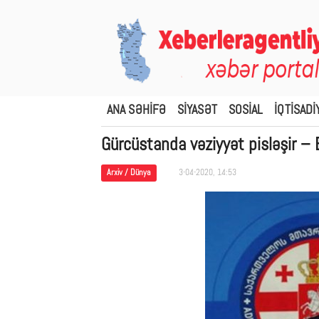
ANA SƏHİFƏ
SİYASƏT
SOSİAL
İQTİSADİ
Gürcüstanda vəziyyət pisləşir – 
Arxiv / Dünya
3-04-2020, 14:53