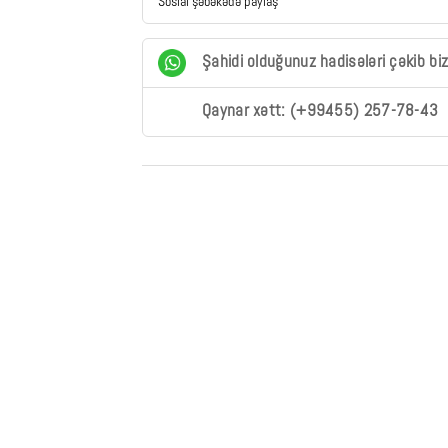
Sosial şəbəkədə paylaş
Şahidi olduğunuz hadisələri çəkib bi
Qaynar xətt: (+99455) 257-78-43