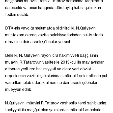
başçısının müavini Ramiz Tatarov barəsində təqdimata
da baxılıb və onun haqqında dörd aylıq həbs-qətimkan
tədbiri seçilib.
DTX-nin yaydığı məlumatda bildirilirdi ki, N.Quliyevin
müntəzəm olaraq vəzifə səlahiyyətlərindən sui-istifadə
etməsinə dair əsaslı şübhələr yaranıb.
Belə ki, N. Quliyevin rayon icra hakimiyyəti başçısının
müavini R.Tatarovun vasitəsilə 2019-cu ilin may ayından
etibarən yerli icra hakimiyyəti və digər yerli dövlət
orqanlarının vəzifəli şəxslərindən müxtəlif adlar altında pul
vəsaitləri tələb edərək almasına dair əsaslı şübhələr
müəyyən edilib.
N.Quliyevin, müavini R.Tatarov vasitəsilə fərdi sahibkarlıq
fəaliyyəti ilə məşğul olan şəxslərdən müxtəlif əsaslarla