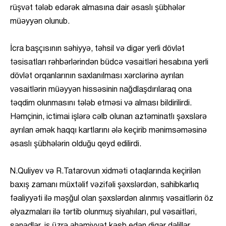
rüşvət tələb edərək almasına dair əsaslı şübhələr
müəyyən olunub.
İcra başçısının səhiyyə, təhsil və digər yerli dövlət
təsisatları rəhbərlərindən büdcə vəsaitləri hesabına yerli
dövlət orqanlarının saxlanılması xərclərinə ayrılan
vəsaitlərin müəyyən hissəsinin nağdlaşdırılaraq ona
təqdim olunmasını tələb etməsi və alması bildirilirdi.
Həmçinin, ictimai işlərə cəlb olunan aztəminatlı şəxslərə
ayrılan əmək haqqı kartlarını ələ keçirib mənimsəməsinə
əsaslı şübhələrin olduğu qeyd edilirdi.
N.Quliyev və R.Tatarovun xidməti otaqlarında keçirilən
baxış zamanı müxtəlif vəzifəli şəxslərdən, sahibkarlıq
fəaliyyəti ilə məşğul olan şəxslərdən alınmış vəsaitlərin öz
əlyazmaları ilə tərtib olunmuş siyahıları, pul vəsaitləri,