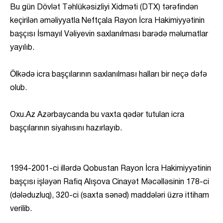
Bu gün Dövlət Təhlükəsizliyi Xidməti (DTX) tərəfindən
keçirilən əməliyyatla Neftçala Rayon İcra Hakimiyyətinin
başçısı İsmayıl Vəliyevin saxlanılması barədə məlumatlar
yayılıb.
Ölkədə icra başçılarının saxlanılması halları bir neçə dəfə
olub.
Oxu.Az Azərbaycanda bu vaxta qədər tutulan icra
başçılarının siyahısını hazırlayıb.
1994-2001-ci illərdə Qobustan Rayon İcra Hakimiyyətinin
başçısı işləyən Rafiq Alışova Cinayət Məcəlləsinin 178-ci
(dələduzluq), 320-ci (saxta sənəd) maddələri üzrə ittiham
verilib.