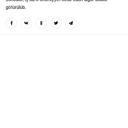
sənədlər, iş üzrə əhəmiyyət kəsb edən digər dəlillər
götürülüb.