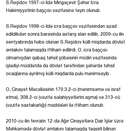
S.Rəşidov 1997-ci ildə Mingəçevir Şəhər İcra
Hakimiyyətinin başçısı vəzifəsinə təyin olunub.
S.Rəşidov 1998-ci ildə icra başçısı vəzifəsindən azad
edildikdən sonra barəsində axtarış elan edilib. 2009-cu ilin
sentyabrında həbs olunan S.Rəşidov külli miqdarda dövlət
əmlakını talamaqda ittiham edilirdi. O, icra başçısı
olmamışdan qabaq təhsil şöbəsinin müdiri vəzifəsində
işlədiyi müddətdə də dövlət tərəfindən şəhərdə təhsil
ocaqlarına ayrılmış külli miqdarda pulu mənimsəyib.
O, Cinayət Məcəlləsinin 179.3.2-ci (mənimsəmə və israf
etmə), 308.2-ci (vəzifə səlahiyyətlərini aşma) və 313-cü
(vəzifə saxtakarlığı) maddələri ilə ittiham olunub.
2010-cu ilin fevralın 12-də Ağır Cinayətlərə Dair İşlər üzrə
Məhkəmədə dövlət əmlakını talamaqda təqsirli bilinən