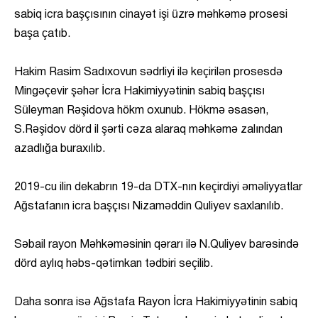
sabiq icra başçısının cinayət işi üzrə məhkəmə prosesi
başa çatıb.
Hakim Rasim Sadıxovun sədrliyi ilə keçirilən prosesdə
Mingəçevir şəhər İcra Hakimiyyətinin sabiq başçısı
Süleyman Rəşidova hökm oxunub. Hökmə əsasən,
S.Rəşidov dörd il şərti cəza alaraq məhkəmə zalından
azadlığa buraxılıb.
2019-cu ilin dekabrın 19-da DTX-nın keçirdiyi əməliyyatlar
Ağstafanın icra başçısı Nizaməddin Quliyev saxlanılıb.
Səbail rayon Məhkəməsinin qərarı ilə N.Quliyev barəsində
dörd aylıq həbs-qətimkan tədbiri seçilib.
Daha sonra isə Ağstafa Rayon İcra Hakimiyyətinin sabiq