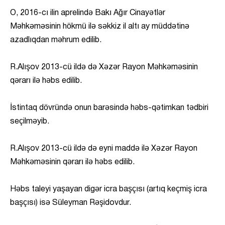
O, 2016-cı ilin aprelində Bakı Ağır Cinayətlər
Məhkəməsinin hökmü ilə səkkiz il altı ay müddətinə
azadlıqdan məhrum edilib.
R.Alışov 2013-cü ildə də Xəzər Rayon Məhkəməsinin
qərarı ilə həbs edilib.
İstintaq dövründə onun barəsində həbs-qətimkan tədbiri
seçilməyib.
R.Alışov 2013-cü ildə də eyni maddə ilə Xəzər Rayon
Məhkəməsinin qərarı ilə həbs edilib.
Həbs taleyi yaşayan digər icra başçısı (artıq keçmiş icra
başçısı) isə Süleyman Rəşidovdur.