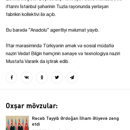
iftarını İstanbul şəhərinin Tuzla rayonunda yerləşən
fabrikin kollektivi ilə açıb.
Bu barədə “Anadolu” agentliyi məlumat yayıb.
İftar mərasimində Türkiyənin əmək və sosial müdafiə
naziri Vedat Bilgin həmçinin sənaye və texnologiya naziri
Mustafa Varank da iştirak edib.
Oxşar mövzular:
Rəcəb Tayyib Ərdoğan İlham Əliyevə zəng
etdi