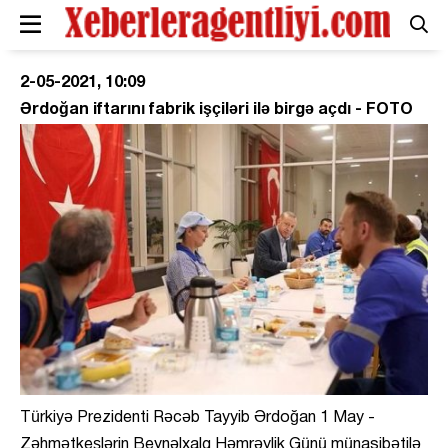
2-05-2021, 10:09
Ərdoğan iftarını fabrik işçiləri ilə birgə açdı - FOTO
Türkiyə Prezidenti Rəcəb Tayyib Ərdoğan 1 May -
Zəhmətkeşlərin Beynəlxalq Həmrəylik Günü münasibətilə