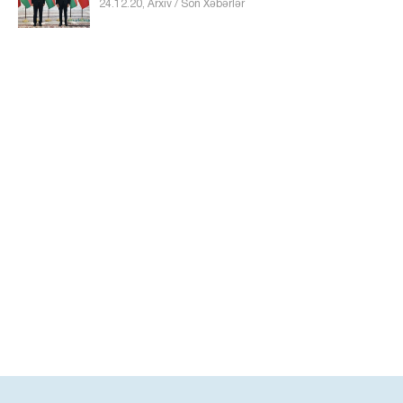
24.12.20, Arxiv / Son Xəbərlər