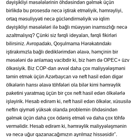
dəyişikliyi məsələlərinin öhdəsindən gəlmək üçün
birlikdə bu prosesdə necə iştirak etməliyik, həmrəyliyi,
ortaq məsuliyyəti necə gücləndirməliyik və iqlim
dəyişikliyi məsələləri ilə bağlı müəyyən inamsızlığı necə
azaltmalıyıq? Çünki siz fərqli ideyaları, fərqli fikirləri
bilirsiniz. Avropadakı, Qoşulmama Hərəkatındakı
iştirakımızla bağlı dediklərimdən əlavə, həmçinin bir
məsələni də anlamaq vacibdir ki, biz həm də OPEC+ üzv
ölkəsiyik. Biz COP-dan əvvəl daha çox maliyyələşməni
təmin etmək üçün Azərbaycan və neft hasil edən digər
ölkələrin hansı əlavə töhfələri ola bilər kimi həmrəylik
paketini yaratmaq üçün bir çox neft hasil edən ölkələrlə
işləyirik. Hesab edirəm ki, neft hasil edən ölkələr, xüsusilə
neftin qiyməti yüksək olanda problemin öhdəsindən
gəlmək üçün daha çox ödəniş etməli və daha çox töhfə
verməlidir. Hesab edirəm ki, həmrəylik maliyyələşmənin
və necə uğur qazanacağımızın ayrılmaz hissəsidir".