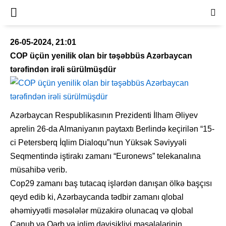
26-05-2024, 21:01
COP üçün yenilik olan bir təşəbbüs Azərbaycan
tərəfindən irəli sürülmüşdür
Azərbaycan Respublikasının Prezidenti İlham Əliyev
aprelin 26-da Almaniyanın paytaxtı Berlində keçirilən “15-
ci Petersberq İqlim Dialoqu”nun Yüksək Səviyyəli
Seqmentində iştirakı zamanı “Euronews” telekanalına
müsahibə verib.
Cop29 zamanı baş tutacaq işlərdən danışan ölkə başçısı
qeyd edib ki, Azərbaycanda tədbir zamanı qlobal
əhəmiyyətli məsələlər müzakirə olunacaq və qlobal
Cənub və Qərb və iqlim dəyişikliyi məsələlərinin