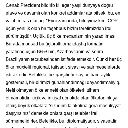
Cənab Prezident bildirib ki, əgər yaşıl dünyaya doğru
əlavə və davamlı olan konkret addımlar ata bilsək, bu, ən
vacib miras olacaq: "Eyni zamanda, bildiyiniz kimi COP
üçün yenilik olan bir təşəbbüs bizim tərəfimizdən irəli
sürülmüşdür. Üçlük, üç ölkə mexanizminin yaradılması.
Burada məqsəd bu üçtərəfli əməkdaşlıq formatını
yaratmaq üçün BƏƏ-nin, Azərbaycanın və sonra
Braziliyanın təcrübəsindən istifadə etməkdir. Çünki hər üç
ölkə müxtəlif regional, iqtisadi, siyasi və sair məsələlərdə
iştirak edir. Beləliklə, biz qarşılıqlıç səylər, həmrəylik
göstərməli, bir-birimizi günahlandırmağı dayandırmalıyıq.
Nefti olmayan ölkələr nefti olan ölkələri ittiham
etməməlidir, kiçik və inkişaf etməkdə olan ölkələr inkişaf
etmiş böyük ölkələrə “siz iqlim fəlakətinə görə məsuliyyət
daşıyırsınız” deməklə onlara qarşı tələblər irəli
sürməməlidirlər. Beləliklə, bu, diplomatiyadır, siyasətdir,