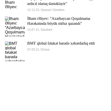
ardıcıl olaraq dəstəkləyir"
13.12.23, Siyasət / Gündəm
İlham Əliyev: “Azərbaycan Qoşulmama
Hərəkatında böyük nüfuz qazandı”
13.07.21, Gündəm
BMT qlobal fəlakət barədə xəbərdarlıq etdi
07.05.21, Dünya