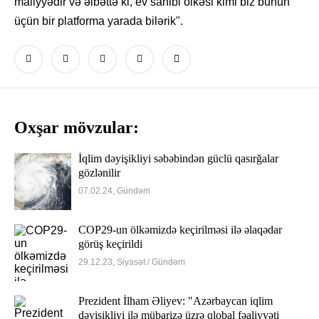
maliyyədir və əlbəttə ki, ev sahibi ölkəsi kimi biz bunun
üçün bir platforma yarada bilərik".
Oxşar mövzular:
İqlim dəyişikliyi səbəbindən güclü qasırğalar
gözlənilir
07.02.24, Gündəm
COP29-un ölkəmizdə keçirilməsi ilə əlaqədar
görüş keçirildi
29.12.23, Siyasət / Gündəm
Prezident İlham Əliyev: "Azərbaycan iqlim
dəyişikliyi ilə mübarizə üzrə qlobal fəaliyyəti