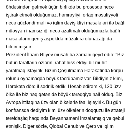
öhdəsindən gəlmək üçün birlikdə bu prosesdə necə
iştirak etməli olduğumuz, həmrəyliyi, ortaq məsuliyyəti
necə gücləndirməli və iqlim dəyişikliyi məsələləri ilə bağlı
müəyyən inamsızlığı necə azaltmalı olduğumuzla bağlı
məsələlərin geniş aspektdə müzakirə olunacağı da
bildirilmişdir.
Prezident İlham Əliyev müsahibə zamanı qeyd edib: "Biz
bütün tərəflərin özlərini rahat hiss etdiyi bir mühit
yaratmaq istəyirik. Bizim Qoşulmama Hərəkatında körpü
rolunu oynamaqda böyük təcrübəmiz var. Bildiyiniz kimi,
Hərəkata dörd il sədrlik etdik. Hesab edirəm ki, 120 üzv
ölkə ilə biz həqiqətən də böyük tərəqqiyə nail olduq. Biz
Avropa İttifaqına üzv olan ölkələrlə fəal işləyirik. Bu gün
konfransda dediyim kimi üzv ölkələrin doqquzu ilə strateji
tərəfdaşlıq haqqında Bəyannaməni imzalamışıq və qəbul
etmişik. Digər sözlə, Qlobal Cənub və Qərb və iqlim