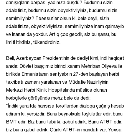
danışıqların bərpası yadınıza düşdü? Budurmu sizin
ədalətiniz, budurmu sizin obyektivliyiniz, budurmu sizin
səmimiliyiniz? Təəssüflər olsun ki, belə deyil, sizin
ədalətinizə, obyektivliyinizə, səmimiliyinizə inam qalmayıb
və inanan da yoxdur. Artıq çox gecdir, siz bu şansı, bu
limiti itirdiniz, tükəndirdiniz.
Bəli, Azərbaycan Prezidentinin də dediyi kimi, indi həqiqət
anıdır. Dövlət başçımız birinci xanım Mehriban Əliyeva ilə
birlikdə Ermənistanın sentyabrın 27-dən başlayan hərbi
təxribatı zamanı yaralanan və Müdafiə Nazirliyinin
Mərkəzi Hərbi Klinik Hospitalında müalicə olunan
hərbçilərlə görüşündə məhz belə də dedi:
“İndiki şəraitdə hansısa tərəflərdən dialoqa çağırış hesab
edirəm ki, yersizdir. Bunu beynəlxalq təşkilatlar edir, bunu
BMT edir. Biz bunu təbii ki, qəbul edirik. Bunu ATƏT edir,
biz bunu qəbul edirik. Çünki ATƏT-in mandatı var. Yoxsa