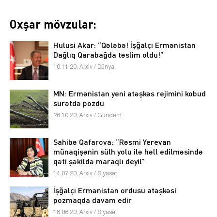
Oxşar mövzular:
Hulusi Akar: “Qələbə! İşğalçı Ermənistan
Dağlıq Qarabağda təslim oldu!”
10.11.20, Arxiv / Dünya
MN: Ermənistan yeni atəşkəs rejimini kobud
surətdə pozdu
26.10.20, Arxiv / Gündəm
Sahibə Qafarova: “Rəsmi Yerevan
münaqişənin sülh yolu ilə həll edilməsində
qəti şəkildə maraqlı deyil”
14.07.20, Arxiv / Siyasət
İşğalçı Ermənistan ordusu atəşkəsi
pozmaqda davam edir
18.06.20, Arxiv / Siyasət