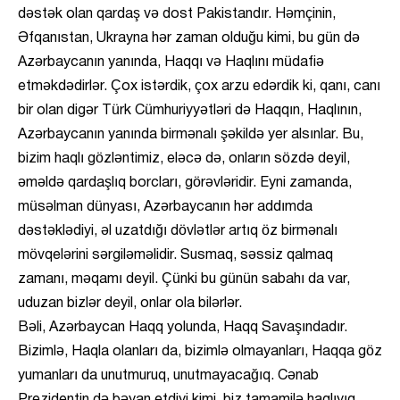
dəstək olan qardaş və dost Pakistandır. Həmçinin,
Əfqanıstan, Ukrayna hər zaman olduğu kimi, bu gün də
Azərbaycanın yanında, Haqqı və Haqlını müdafiə
etməkdədirlər. Çox istərdik, çox arzu edərdik ki, qanı, canı
bir olan digər Türk Cümhuriyyətləri də Haqqın, Haqlının,
Azərbaycanın yanında birmənalı şəkildə yer alsınlar. Bu,
bizim haqlı gözləntimiz, eləcə də, onların sözdə deyil,
əməldə qardaşlıq borcları, görəvləridir. Eyni zamanda,
müsəlman dünyası, Azərbaycanın hər addımda
dəstəklədiyi, əl uzatdığı dövlətlər artıq öz birmənalı
mövqelərini sərgiləməlidir. Susmaq, səssiz qalmaq
zamanı, məqamı deyil. Çünki bu günün sabahı da var,
uduzan bizlər deyil, onlar ola bilərlər.
Bəli, Azərbaycan Haqq yolunda, Haqq Savaşındadır.
Bizimlə, Haqla olanları da, bizimlə olmayanları, Haqqa göz
yumanları da unutmuruq, unutmayacağıq. Cənab