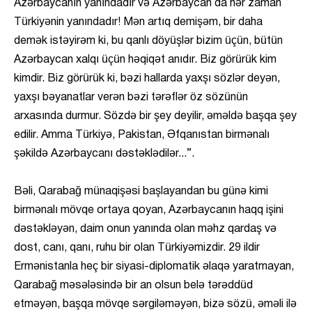
Azərbaycanın yanındadır və Azərbaycan da hər zaman
Türkiyənin yanındadır! Mən artıq demişəm, bir daha
demək istəyirəm ki, bu qanlı döyüşlər bizim üçün, bütün
Azərbaycan xalqı üçün həqiqət anıdır. Biz görürük kim
kimdir. Biz görürük ki, bəzi hallarda yaxşı sözlər deyən,
yaxşı bəyanatlar verən bəzi tərəflər öz sözünün
arxasında durmur. Sözdə bir şey deyilir, əməldə başqa şey
edilir. Amma Türkiyə, Pakistan, Əfqanıstan birmənalı
şəkildə Azərbaycanı dəstəklədilər...”.
Bəli, Qarabağ münaqişəsi başlayandan bu günə kimi
birmənalı mövqe ortaya qoyan, Azərbaycanın haqq işini
dəstəkləyən, daim onun yanında olan məhz qardaş və
dost, canı, qanı, ruhu bir olan Türkiyəmizdir. 29 ildir
Ermənistanla heç bir siyasi-diplomatik əlaqə yaratmayan,
Qarabağ məsələsində bir an olsun belə tərəddüd
etməyən, başqa mövqe sərgiləməyən, bizə sözü, əməli ilə