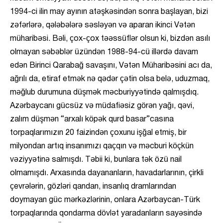
1994-ci ilin may ayının atəşkəsindən sonra başlayan, bizi
zəfərlərə, qələbələrə səsləyən və aparan ikinci Vətən
müharibəsi. Bəli, çox-çox təəssüflər olsun ki, bizdən asılı
olmayan səbəblər üzündən 1988-94-cü illərdə davam
edən Birinci Qarabağ savaşını, Vətən Müharibəsini acı da,
ağrılı da, etiraf etmək nə qədər çətin olsa belə, uduzmaq,
məğlub durumuna düşmək məcburiyyətində qalmışdıq.
Azərbaycanı gücsüz və müdafiəsiz görən yağı, qəvi,
zalım düşmən “arxalı köpək qurd basar”casına
torpaqlarımızın 20 faizindən çoxunu işğal etmiş, bir
milyondan artıq insanımızı qaçqın və məcburi köçkün
vəziyyətinə salmışdı. Təbii ki, bunlara tək özü nail
olmamışdı. Arxasında dayananların, havadarlarının, çirkli
çevrələrin, gözləri qandan, insanlıq dramlarından
doymayan güc mərkəzlərinin, onlara Azərbaycan-Türk
torpaqlarında qondarma dövlət yaradanların sayəsində