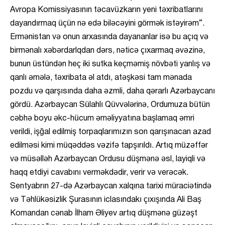
Avropa Komissiyasının təcavüzkarın yeni təxribatlarını
dayandırmaq üçün nə edə biləcəyini görmək istəyirəm”.
Ermənistan və onun arxasında dayananlar isə bu açıq və
birmənalı xəbərdarlqdan dərs, nəticə çıxarmaq əvəzinə,
bunun üstündən heç iki sutka keçməmiş növbəti yanlış və
qanlı əmələ, təxribata əl atdı, atəşkəsi tam mənada
pozdu və qarşısında daha əzmli, daha qərarlı Azərbaycanı
gördü. Azərbaycan Sülahlı Qüvvələrinə, Ordumuza bütün
cəbhə boyu əkc-hücum əməliyyatına başlamaq əmri
verildi, işğal edilmiş torpaqlarımızın son qarışınacan azad
edilməsi kimi müqəddəs vəzifə tapşırıldı. Artıq müzəffər
və müsəlləh Azərbaycan Ordusu düşmənə əsl, layiqli və
haqq etdiyi cavabını verməkdədir, verir və verəcək.
Sentyabrın 27-də Azərbaycan xalqına tarixi müraciətində
və Təhlükəsizlik Şurasının iclasındakı çıxışında Ali Baş
Komandan cənab İlham Əliyev artıq düşmənə güzəşt