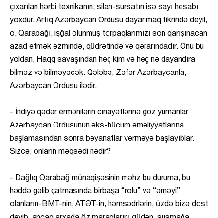
çıxarılan hərbi texnikanın, silah-sursatın isə sayı hesabı
yoxdur. Artıq Azərbaycan Ordusu dayanmaq fikrində deyil,
o, Qarabağı, işğal olunmuş torpaqlarımızı son qarışınacan
azad etmək əzmində, qüdrətində və qərarındadır. Onu bu
yoldan, Haqq savaşından heç kim və heç nə dayandıra
bilməz və bilməyəcək. Qələbə, Zəfər Azərbaycanla,
Azərbaycan Ordusu ilədir.
- İndiyə qədər ermənilərin cinayətlərinə göz yumanlar
Azərbaycan Ordusunun əks-hücum əməliyyatlarına
başlamasından sonra bəyanatlar verməyə başlayıblar.
Sizcə, onların məqsədi nədir?
- Dağlıq Qarabağ münaqişəsinin məhz bu duruma, bu
həddə gəlib çatmasında birbaşa “rolu” və “əməyi”
olanların-BMT-nin, ATƏT-in, həmsədrlərin, üzdə bizə dost
deyib, ancaq arxada öz maraqlarını güdən, susmağa,