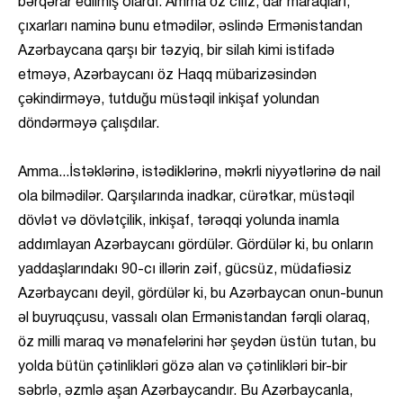
bərqərar edilmiş olardı. Amma öz cılız, dar maraqları,
çıxarları naminə bunu etmədilər, əslində Ermənistandan
Azərbaycana qarşı bir təzyiq, bir silah kimi istifadə
etməyə, Azərbaycanı öz Haqq mübarizəsindən
çəkindirməyə, tutduğu müstəqil inkişaf yolundan
döndərməyə çalışdılar.
Amma...İstəklərinə, istədiklərinə, məkrli niyyətlərinə də nail
ola bilmədilər. Qarşılarında inadkar, cürətkar, müstəqil
dövlət və dövlətçilik, inkişaf, tərəqqi yolunda inamla
addımlayan Azərbaycanı gördülər. Gördülər ki, bu onların
yaddaşlarındakı 90-cı illərin zəif, gücsüz, müdafiəsiz
Azərbaycanı deyil, gördülər ki, bu Azərbaycan onun-bunun
əl buyruqçusu, vassalı olan Ermənistandan fərqli olaraq,
öz milli maraq və mənafelərini hər şeydən üstün tutan, bu
yolda bütün çətinlikləri gözə alan və çətinlikləri bir-bir
səbrlə, əzmlə aşan Azərbaycandır. Bu Azərbaycanla,