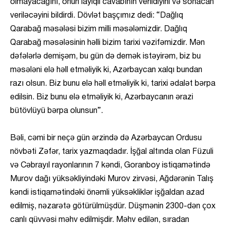
olmayacağını, onun layiqli cavabının verildiyini və sonacan
veriləcəyini bildirdi. Dövlət başçımız dedi: “Dağlıq
Qarabağ məsələsi bizim milli məsələmizdir. Dağlıq
Qarabağ məsələsinin həlli bizim tarixi vəzifəmizdir. Mən
dəfələrlə demişəm, bu gün də demək istəyirəm, biz bu
məsələni elə həll etməliyik ki, Azərbaycan xalqı bundan
razı olsun. Biz bunu elə həll etməliyik ki, tarixi ədalət bərpa
edilsin. Biz bunu elə etməliyik ki, Azərbaycanın ərazi
bütövlüyü bərpa olunsun”.
Bəli, cəmi bir neçə gün ərzində də Azərbaycan Ordusu
növbəti Zəfər, tarix yazmaqdadır. İşğal altında olan Füzuli
və Cəbrayıl rayonlarının 7 kəndi, Goranboy istiqamətində
Murov dağı yüksəkliyindəki Murov zirvəsi, Ağdərənin Talış
kəndi istiqamətindəki önəmli yüksəkliklər işğaldan azad
edilmiş, nəzarətə götürülmüşdür. Düşmənin 2300-dən çox
canlı qüvvəsi məhv edilmişdir. Məhv edilən, sıradan