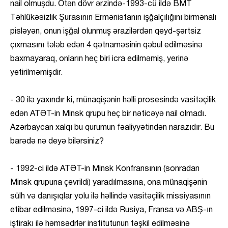
nail olmuşdu. Ötən dövr ərzində-1993-cü ildə BMT
Təhlükəsizlik Şurasının Ermənistanın işğalçılığını birmənalı
pisləyən, onun işğal olunmuş ərazilərdən qeyd-şərtsiz
çıxmasını tələb edən 4 qətnaməsinin qəbul edilməsinə
baxmayaraq, onların heç biri icra edilməmiş, yerinə
yetirilməmişdir.
- 30 ilə yaxındır ki, münaqişənin həlli prosesində vasitəçilik
edən ATƏT-in Minsk qrupu heç bir nəticəyə nail olmadı.
Azərbaycan xalqı bu qurumun fəaliyyətindən narazıdır. Bu
barədə nə deyə bilərsiniz?
- 1992-ci ildə ATƏT-in Minsk Konfransının (sonradan
Minsk qrupuna çevrildi) yaradılmasına, ona münaqişənin
sülh və danışıqlar yolu ilə həllində vasitəçilik missiyasının
etibar edilməsinə, 1997-ci ildə Rusiya, Fransa və ABŞ-ın
iştirakı ilə həmsədrlər institutunun təşkil edilməsinə