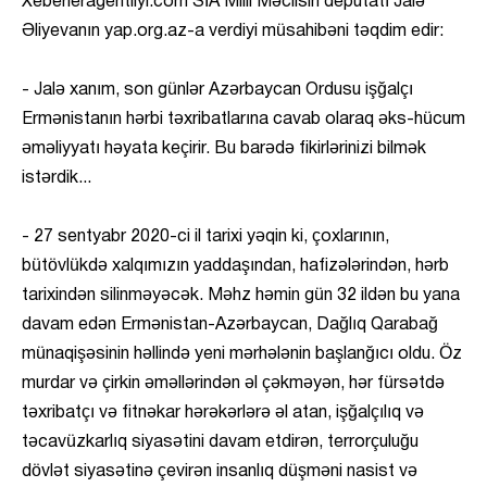
Xeberleragentliyi.com SİA Milli Məclisin deputatı Jalə
Əliyevanın yap.org.az-a verdiyi müsahibəni təqdim edir:
- Jalə xanım, son günlər Azərbaycan Ordusu işğalçı
Ermənistanın hərbi təxribatlarına cavab olaraq əks-hücum
əməliyyatı həyata keçirir. Bu barədə fikirlərinizi bilmək
istərdik...
- 27 sentyabr 2020-ci il tarixi yəqin ki, çoxlarının,
bütövlükdə xalqımızın yaddaşından, hafizələrindən, hərb
tarixindən silinməyəcək. Məhz həmin gün 32 ildən bu yana
davam edən Ermənistan-Azərbaycan, Dağlıq Qarabağ
münaqişəsinin həllində yeni mərhələnin başlanğıcı oldu. Öz
murdar və çirkin əməllərindən əl çəkməyən, hər fürsətdə
təxribatçı və fitnəkar hərəkərlərə əl atan, işğalçılıq və
təcavüzkarlıq siyasətini davam etdirən, terrorçuluğu
dövlət siyasətinə çevirən insanlıq düşməni nasist və