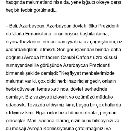
haqqında məlumatlandırılsa da, yenə işğalçı ölkəyə qarşı
heç bir tədbir görülmədi...
- Bəli, Azərbaycan, Azərbaycan dövləti, ölkə Prezidenti
dəfələrlə Ermənistana, onun başsız başbilənlərinə,
siyasətbazlarına, erməni cəmiyyətinə öz çağırışlaranı, öz
xəbərdarlıqlarını etmişdi. Son görüşlərindən birində-daha
doğrusu Avropa İttifaqının Cənubi Qafqaz üzrə xüsusi
nümayəndəsi ilə görüşündə Azərbaycan Prezidenti
birmənalı şəkildə demişdi: “Kəşfiyyat mənbələrimizdə
məlumat var ki, çox ciddi hərbi hazırlıqlar gedir, onların
hərbi qüvvələri təmas xəttində, dövlət sərhədində
cəmləşir. Biz vəziyyəti izləyirik və özümüzü müdafiə
edəcəyik, Tovuzda etdiyimiz kimi, başqa bir çox hallarda
etdiyimiz kimi. Əgər onlar bizə hücum etsələr, peşman
olacaqlar. Mən, sadəcə olaraq, sizin bunu bilməyinizi və
bu mesajı Avropa Komissiyasına çatdırmağınızı və