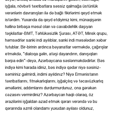
işğala, növbəti təxribatlara səssiz qalmağa üstünlük
verənlərin davranışları ilə də bağlı fikirlərimi qeyd etmək
istərdim. Yuxarıda da qeyd etdiyimiz kimi, münaqişənin
həllinə birbaşa məsul olan və cavabdehlik daşıyan
təşkilatlar-BMT, Təhlükəsizlik Şurası, ATƏT, Minsk qrupu,
həmsədrlər sanki indi ayılıblar, sanki indi məsələdən xəbər
tutublar. Bir-birinin ardınca bəyanatlar verməkdə, çağırışlar
etməkdə, “dialoqa gəlin, atəşi dayandırın, danışıqları
bərpa edin”-deyə, Azərbaycana səslənməkdədirlər. Bəs
indiyə kimi harada idiniz, bəs indiyə qədər niyə səsiniz-
səmiriniz gəlmirdi, indimi ayıldınız? Niyə Ermənistanın
təxribatlarını, fitnəkarlıqlarını, işğalçılıq və təcavüzkarlıq
əməllərini, addımlarını durdurmurdunuz, ona gərəkən
cəzasını vermirdiniz? Azərbaycan haqlı olaraq, öz
ərazilərini işğaldan azad etmək qərarı verəndə və bu
qərarında əzmli olandamı yuxudan ayılası oldunuz,