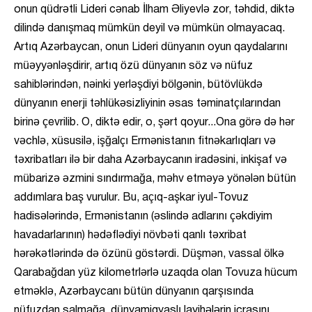
onun qüdrətli Lideri cənab İlham Əliyevlə zor, təhdid, diktə
dilində danışmaq mümkün deyil və mümkün olmayacaq.
Artıq Azərbaycan, onun Lideri dünyanın oyun qaydalarını
müəyyənləşdirir, artıq özü dünyanın söz və nüfuz
sahiblərindən, nəinki yerləşdiyi bölgənin, bütövlükdə
dünyanın enerji təhlükəsizliyinin əsas təminatçılarından
birinə çevrilib. O, diktə edir, o, şərt qoyur...Ona görə də hər
vəchlə, xüsusilə, işğalçı Ermənistanın fitnəkarlıqları və
təxribatları ilə bir daha Azərbaycanın iradəsini, inkişaf və
mübarizə əzmini sındırmağa, məhv etməyə yönələn bütün
addımlara baş vurulur. Bu, açıq-aşkar iyul-Tovuz
hadisələrində, Ermənistanın (əslində adlarını çəkdiyim
havadarlarının) hədəflədiyi növbəti qanlı təxribat
hərəkətlərində də özünü göstərdi. Düşmən, vassal ölkə
Qarabağdan yüz kilometrlərlə uzaqda olan Tovuza hücum
etməklə, Azərbaycanı bütün dünyanın qarşısında
nüfuzdan salmağa, dünyamiqyaslı layihələrin icrasını