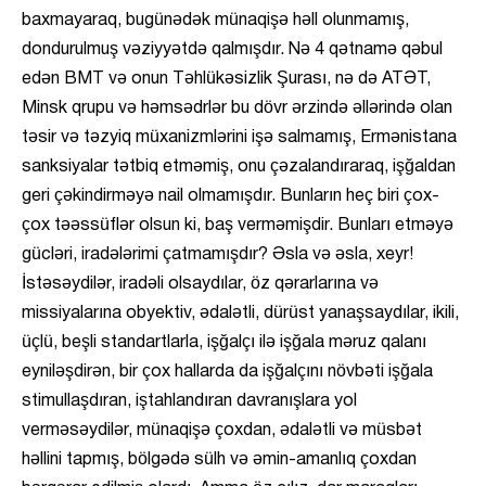
baxmayaraq, bugünədək münaqişə həll olunmamış,
dondurulmuş vəziyyətdə qalmışdır. Nə 4 qətnamə qəbul
edən BMT və onun Təhlükəsizlik Şurası, nə də ATƏT,
Minsk qrupu və həmsədrlər bu dövr ərzində əllərində olan
təsir və təzyiq müxanizmlərini işə salmamış, Ermənistana
sanksiyalar tətbiq etməmiş, onu çəzalandıraraq, işğaldan
geri çəkindirməyə nail olmamışdır. Bunların heç biri çox-
çox təəssüflər olsun ki, baş verməmişdir. Bunları etməyə
gücləri, iradələrimi çatmamışdır? Əsla və əsla, xeyr!
İstəsəydilər, iradəli olsaydılar, öz qərarlarına və
missiyalarına obyektiv, ədalətli, dürüst yanaşsaydılar, ikili,
üçlü, beşli standartlarla, işğalçı ilə işğala məruz qalanı
eyniləşdirən, bir çox hallarda da işğalçını növbəti işğala
stimullaşdıran, iştahlandıran davranışlara yol
verməsəydilər, münaqişə çoxdan, ədalətli və müsbət
həllini tapmış, bölgədə sülh və əmin-amanlıq çoxdan