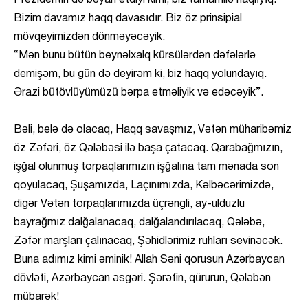
Prezidentin də bəyan etdiyi kimi, biz tamamilə haqlıyıq.
Bizim davamız haqq davasıdır. Biz öz prinsipial
mövqeyimizdən dönməyəcəyik.
“Mən bunu bütün beynəlxalq kürsülərdən dəfələrlə
demişəm, bu gün də deyirəm ki, biz haqq yolundayıq.
Ərazi bütövlüyümüzü bərpa etməliyik və edəcəyik”.
Bəli, belə də olacaq, Haqq savaşmız, Vətən müharibəmiz
öz Zəfəri, öz Qələbəsi ilə başa çatacaq. Qarabağmızın,
işğal olunmuş torpaqlarımızın işğalına tam mənada son
qoyulacaq, Şuşamızda, Laçınımızda, Kəlbəcərimizdə,
digər Vətən torpaqlarımızda üçrəngli, ay-ulduzlu
bayrağmız dalğalanacaq, dalğalandırılacaq, Qələbə,
Zəfər marşları çalınacaq, Şəhidlərimiz ruhları sevinəcək.
Buna adımız kimi əminik! Allah Səni qorusun Azərbaycan
dövləti, Azərbaycan əsgəri. Şərəfin, qürurun, Qələbən
mübarək!