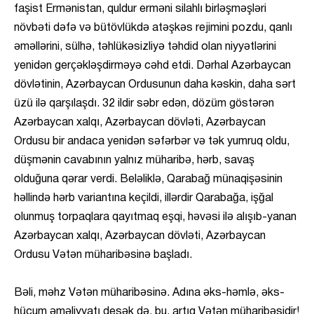
faşist Ermənistan, quldur erməni silahlı birləşməşləri
növbəti dəfə və bütövlükdə atəşkəs rejimini pozdu, qanlı
əməllərini, sülhə, təhlükəsizliyə təhdid olan niyyətlərini
yenidən gerçəkləşdirməyə cəhd etdi. Dərhal Azərbaycan
dövlətinin, Azərbaycan Ordusunun daha kəskin, daha sərt
üzü ilə qarşılaşdı. 32 ildir səbr edən, dözüm göstərən
Azərbaycan xalqı, Azərbaycan dövləti, Azərbaycan
Ordusu bir andaca yenidən səfərbər və tək yumruq oldu,
düşmənin cavabının yalnız müharibə, hərb, savaş
olduğuna qərar verdi. Beləliklə, Qarabağ münaqişəsinin
həllində hərb variantına keçildi, illərdir Qarabağa, işğal
olunmuş torpaqlara qayıtmaq eşqi, həvəsi ilə alışıb-yanan
Azərbaycan xalqı, Azərbaycan dövləti, Azərbaycan
Ordusu Vətən müharibəsinə başladı.
Bəli, məhz Vətən müharibəsinə. Adına əks-həmlə, əks-
hücum əməliyyatı desək də, bu, artıq Vətən müharibəsidir!