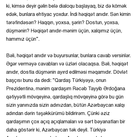
ki, kimsə deyir gəlin belə dialoqu başlayaq, biz də kömək
edək, bunlara ehtiyac yoxdur. İndi həqiqət anıdır. Sən kimin
tərəfindəsən? Haqqın, yoxsa, şərin? Dostun, yoxsa,
düşmənin? Həqiqət anıdır-mənim üçün, xalqımız üçün,
hamımız üçün”.
Bəli, həqiqət anıdır və buyursunlar, bunlara cavab versinlər.
Əgər verməyə cavabları və üzləri olacaqsa. Bəli, həqiqət
anıdır, dostla düşmənin ayırd edilməsi məqamıdır. Dövlət
başçısı bunu da dedi: “Qardaş Türkiyəyə, onun
Prezidentinə, mənim qardaşım Rəcəb Tayyib Ərdoğana
qətiyyətli mövqeyinə, qardaşlıq mövqeyinə görə bu gün
sizin yanınızda sizin adınızdan, bütün Azərbaycan xalqı
adından dərin təşəkkürümü bildirirəm. Çünki əziz
qardaşımın çox açıq açıqlamaları və sərt bəyanatları bir
daha göstərir ki, Azərbaycan tək deyil. Türkiyə