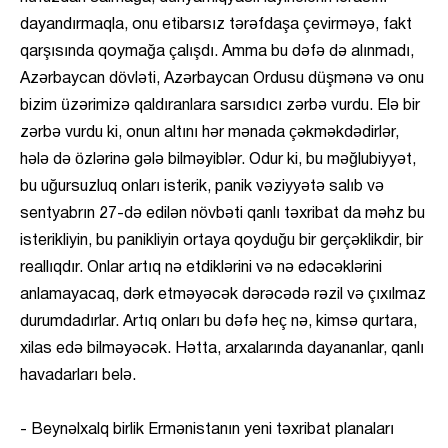
dayandırmaqla, onu etibarsız tərəfdaşa çevirməyə, fakt
qarşısında qoymağa çalışdı. Amma bu dəfə də alınmadı,
Azərbaycan dövləti, Azərbaycan Ordusu düşmənə və onu
bizim üzərimizə qaldıranlara sarsıdıcı zərbə vurdu. Elə bir
zərbə vurdu ki, onun altını hər mənada çəkməkdədirlər,
hələ də özlərinə gələ bilməyiblər. Odur ki, bu məğlubiyyət,
bu uğursuzluq onları isterik, panik vəziyyətə salıb və
sentyabrın 27-də edilən növbəti qanlı təxribat da məhz bu
isterikliyin, bu panikliyin ortaya qoyduğu bir gerçəklikdir, bir
reallıqdır. Onlar artıq nə etdiklərini və nə edəcəklərini
anlamayacaq, dərk etməyəcək dərəcədə rəzil və çıxılmaz
durumdadırlar. Artıq onları bu dəfə heç nə, kimsə qurtara,
xilas edə bilməyəcək. Hətta, arxalarında dayananlar, qanlı
havadarları belə.
- Beynəlxalq birlik Ermənistanın yeni təxribat planaları