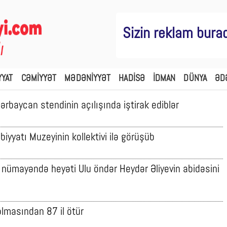
Sizin reklam bura
YYAT
CƏMİYYƏT
MƏDƏNİYYƏT
HADİSƏ
İDMAN
DÜNYA
ƏD
ərbaycan stendinin açılışında iştirak ediblər
iyyatı Muzeyinin kollektivi ilə görüşüb
 nümayəndə heyəti Ulu öndər Heydər Əliyevin abidəsini
lmasından 87 il ötür