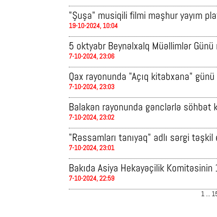
"Şuşa" musiqili filmi məşhur yayım p
19-10-2024, 10:04
5 oktyabr Beynəlxalq Müəllimlər Günü mü
7-10-2024, 23:06
Qax rayonunda "Açıq kitabxana" günü t
7-10-2024, 23:03
Balakən rayonunda gənclərlə söhbət ke
7-10-2024, 23:02
"Rəssamları tanıyaq" adlı sərgi təşkil 
7-10-2024, 23:01
Bakıda Asiya Hekayəçilik Komitəsinin 
7-10-2024, 22:59
1
...
1