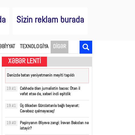
da
Sizin reklam burada
ƏBİYYAT
TEXNOLOGİYA
DİGƏR
XƏBƏR LENTİ
Dənizdə batan yeniyetmənin meyiti tapıldı
Cəbhədə ölən jurnalistin bacısı: Ötən il
19:41
vəfat etsə də, xəbəri indi eşitdik
Üç ölkədən Gürcüstanla bağlı bəyanat:
19:41
Cavabsız qalmayacaq!
Paşinyanın Əliyevə zəngi: İrəvan Bakıdan nə
19:40
istəyir?