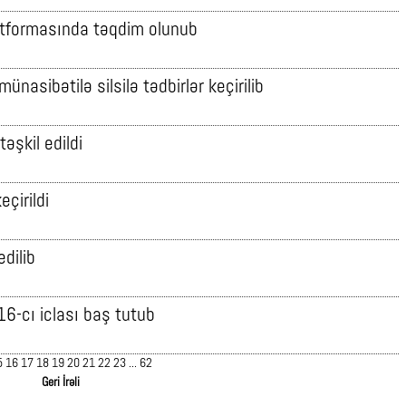
latformasında təqdim olunub
nasibətilə silsilə tədbirlər keçirilib
əşkil edildi
çirildi
edilib
16-cı iclası baş tutub
5
16
17
18
19
20
21
22
23
...
62
Geri
İrəli