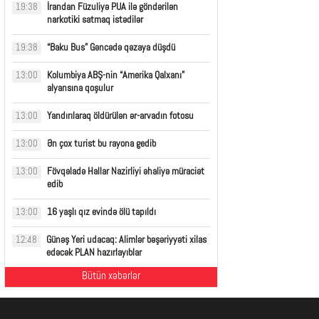
İrandan Füzuliyə PUA ilə göndərilən
19:38
narkotiki satmaq istədilər
“Baku Bus” Gəncədə qəzaya düşdü
19:38
Kolumbiya ABŞ-nin “Amerika Qalxanı”
13:00
alyansına qoşulur
Yandırılaraq öldürülən ər-arvadın fotosu
13:00
Ən çox turist bu rayona gedib
13:00
Fövqəladə Hallar Nazirliyi əhaliyə müraciət
13:00
edib
16 yaşlı qız evində ölü tapıldı
13:00
Günəş Yeri udacaq: Alimlər bəşəriyyəti xilas
12:48
edəcək PLAN hazırlayıblar
Bütün xəbərlər