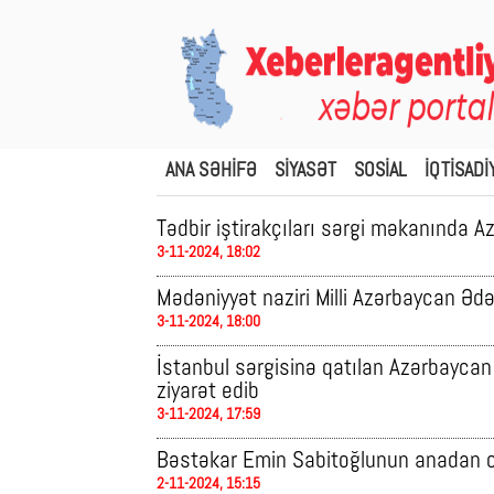
ANA SƏHİFƏ
SİYASƏT
SOSİAL
İQTİSADİ
Tədbir iştirakçıları sərgi məkanında Az
3-11-2024, 18:02
Mədəniyyət naziri Milli Azərbaycan Ədəb
3-11-2024, 18:00
İstanbul sərgisinə qatılan Azərbaycan
ziyarət edib
3-11-2024, 17:59
Bəstəkar Emin Sabitoğlunun anadan o
2-11-2024, 15:15