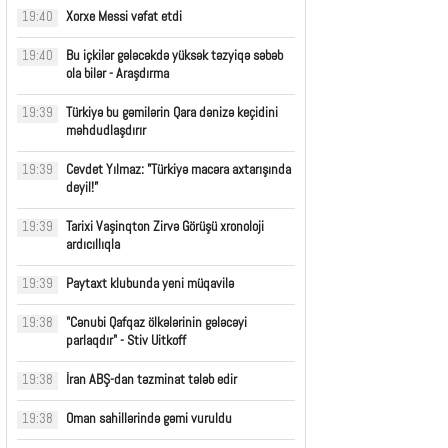
Xorxe Messi vəfat etdi
19:40
Bu içkilər gələcəkdə yüksək təzyiqə səbəb
19:40
ola bilər - Araşdırma
Türkiyə bu gəmilərin Qara dənizə keçidini
19:39
məhdudlaşdırır
Cevdet Yılmaz: "Türkiyə macəra axtarışında
19:39
deyil!”
Tarixi Vaşinqton Zirvə Görüşü xronoloji
19:39
ardıcıllıqla
Paytaxt klubunda yeni müqavilə
19:39
"Cənubi Qafqaz ölkələrinin gələcəyi
19:38
parlaqdır" - Stiv Uitkoff
İran ABŞ-dan təzminat tələb edir
19:38
Oman sahillərində gəmi vuruldu
19:38