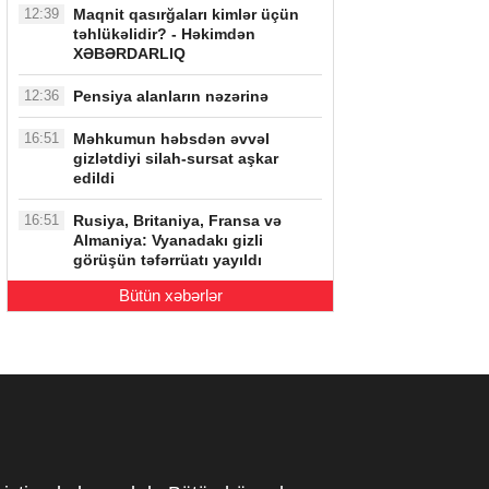
12:39
Maqnit qasırğaları kimlər üçün
təhlükəlidir? - Həkimdən
XƏBƏRDARLIQ
12:36
Pensiya alanların nəzərinə
16:51
Məhkumun həbsdən əvvəl
gizlətdiyi silah-sursat aşkar
edildi
16:51
Rusiya, Britaniya, Fransa və
Almaniya: Vyanadakı gizli
görüşün təfərrüatı yayıldı
Bütün xəbərlər