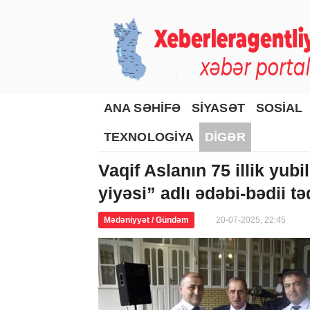
ANA SƏHİFƏ
SİYASƏT
SOSİAL
TEXNOLOGİYA
DİGƏR
Vaqif Aslanın 75 illik yu
yiyəsi” adlı ədəbi-bədii tə
Mədəniyyət / Gündəm
20-07-2025, 22:45