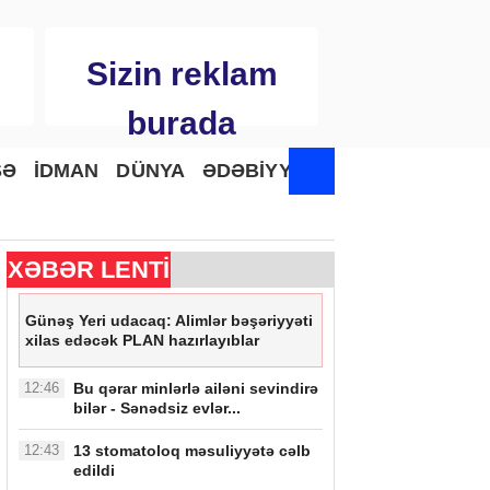
Sizin reklam
burada
SƏ
İDMAN
DÜNYA
ƏDƏBİYYAT
XƏBƏR LENTİ
Günəş Yeri udacaq: Alimlər bəşəriyyəti
xilas edəcək PLAN hazırlayıblar
12:46
Bu qərar minlərlə ailəni sevindirə
bilər - Sənədsiz evlər...
12:43
13 stomatoloq məsuliyyətə cəlb
edildi