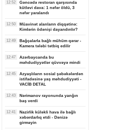
12:52
Gəncədə restoran qarşısında
kütləvi dava: 1 nəfər öldü, 3
nəfər yaralandı
12:50
Müavinət alanların diqqətinə:
Kimlərin ödənişi dayandırılır?
12:49
Bağçalarla bağlı mühüm qərar -
Kamera tələbi tətbiq edilir
12:47
Azərbaycanda bu
məhdudiyyətlər qüvvəyə mindi
12:45
Azyaşlıların sosial şəbəkələrdən
istifadəsinə yaş məhdudiyyəti -
VACİB DETAL
12:43
Nərimanov rayonunda yanğın
baş verdi
12:41
Nazirlik küləkli hava ilə bağlı
xəbərdarlıq etdi - Dənizə
girməyin