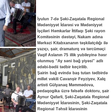
İyulun 7-də Şəki-Zaqatala Regional
Mədəniyyət İdarəsi və Mədəniyyət
İşçiləri Həmkarlar İttifaqı Şəki rayon
Komitəsinin dəstəyi, Nakam adına
Mərkəzi Kitabxananın təşkilatçılığı ilə
yazıçı, şair, dramaturq və tərcüməçi
Vaqif Aslanın 75 illik yubileyinə həsr
olunmuş “Ay səni bağ yiyəsi” adlı
ədəbi-bədii tədbir keçirilib.
Şairin bağ evində baş tutan tədbirdə
millət vəkili Cavanşir Feyziyev, Xalq
artisti Gülyanaq Məmmədova,
pedaqogika üzrə fəlsəfə doktoru, şair
Aynur Qafarli, Şəki-Zaqatala Regional
Mədəniyyət İdarəsinin, Şəki-Zaqatala
Regional Təhsil İdarəsinin