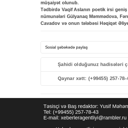
müşaiyət olunub.
Tədbirdə Vaqif Aslanın poetik irsi geni
nümunələri Gülyanaq Məmmədova, Fərqa
Cavadov və onun tələbəsi Həqiqət Əliye
Sosial şəbəkədə paylaş
Şahidi olduğunuz hadisələri ç
Qaynar xətt: (+99455) 257-78-
Təsisçi və Baş redaktor: Yusif Məh
Tel: (+99455) 257-78-43
E-mail: xeberleragentliyi@rambler.ru