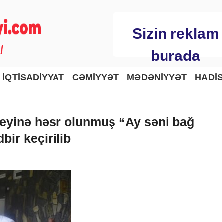
Sizin reklam
burada
İQTİSADİYYAT
CƏMİYYƏT
MƏDƏNİYYƏT
HADİ
bileyinə həsr olunmuş “Ay səni bağ
dbir keçirilib