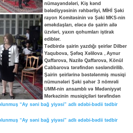
nümayəndələri, Kiş kənd
bələdiyyəsinin rəhbərliyi, MİHİ Şəki
rayon Komitəsinin və Şəki MKS-nin
əməkdaşları, eləcə də şairin ailə
üzvləri, yaxın qohumları iştirak
ediblər.
Tədbirdə şairin yazdığı şeirlər Dilber
Yaqubova, Şəfəq Xəlilova , Aynur
Qaffarova, Nazilə Qaffarova, Könül
Cabbarova tərəfindən səsləndirilib.
Şairin şeirlərinə bəstələnmiş musiqi
nümunələri Şəki şəhər 3 nömrəli
UMM-nin ansamblı və Mədəniyyət
Mərkəzinin musiqiçiləri tərəfindən