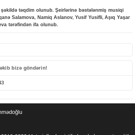
ş şəkildə təqdim olunub. Şeirlərinə bəstələnmiş musiqi
nə Salamova, Namiq Aslanov, Yusif Yusifli, Aşıq Yaşar
va tərəfindən ifa olunub.
əkib bizə göndərin!
43
əmmədoğlu