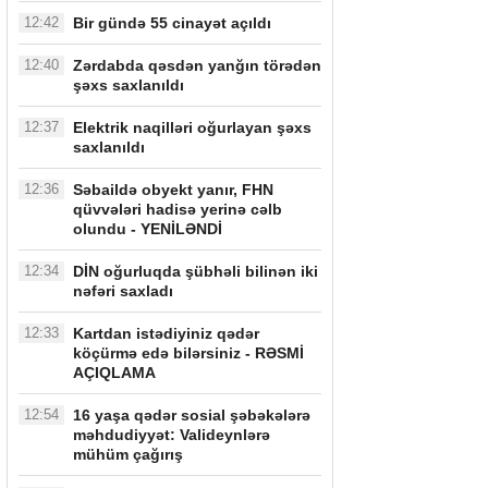
12:42
Bir gündə 55 cinayət açıldı
12:40
Zərdabda qəsdən yanğın törədən
şəxs saxlanıldı
12:37
Elektrik naqilləri oğurlayan şəxs
saxlanıldı
12:36
Səbaildə obyekt yanır, FHN
qüvvələri hadisə yerinə cəlb
olundu - YENİLƏNDİ
12:34
DİN oğurluqda şübhəli bilinən iki
nəfəri saxladı
12:33
Kartdan istədiyiniz qədər
köçürmə edə bilərsiniz - RƏSMİ
AÇIQLAMA
12:54
16 yaşa qədər sosial şəbəkələrə
məhdudiyyət: Valideynlərə
mühüm çağırış