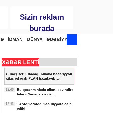
Sizin reklam
burada
SƏ
İDMAN
DÜNYA
ƏDƏBİYYAT
XƏBƏR LENTİ
Günəş Yeri udacaq: Alimlər bəşəriyyəti
xilas edəcək PLAN hazırlayıblar
12:46
Bu qərar minlərlə ailəni sevindirə
bilər - Sənədsiz evlər...
12:43
13 stomatoloq məsuliyyətə cəlb
edildi