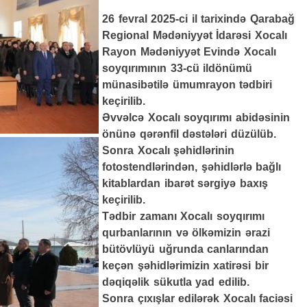
26 fevral 2025-ci il tarixində Qarabağ
Regional Mədəniyyət İdarəsi Xocalı
Rayon Mədəniyyət Evində Xocalı
soyqırımının 33-cü ildönümü
münasibətilə ümumrayon tədbiri
keçirilib.
Əvvəlcə Xocalı soyqırımı abidəsinin
önünə qərənfil dəstələri düzülüb.
Sonra Xocalı şəhidlərinin
fotostendlərindən, şəhidlərlə bağlı
kitablardan ibarət sərgiyə baxış
keçirilib.
Tədbir zamanı Xocalı soyqırımı
qurbanlarının və ölkəmizin ərazi
bütövlüyü uğrunda canlarından
keçən şəhidlərimizin xatirəsi bir
dəqiqəlik sükutla yad edilib.
Sonra çıxışlar edilərək Xocalı faciəsi