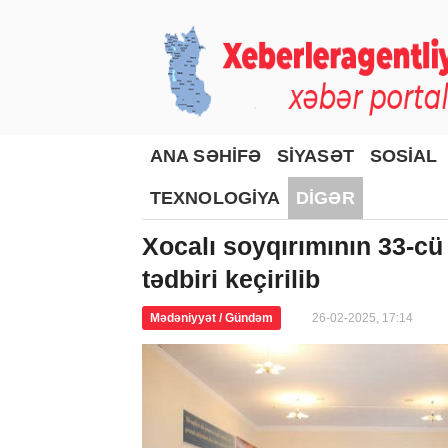
ANA SƏHİFƏ
SİYASƏT
SOSİAL
TEXNOLOGİYA
DİGƏR
Xocalı soyqırımının 33-
tədbiri keçirilib
Mədəniyyət / Gündəm
26-02-2025, 17:14