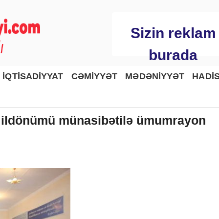
Sizin reklam
burada
İQTİSADİYYAT
CƏMİYYƏT
MƏDƏNİYYƏT
HADİ
cü ildönümü münasibətilə ümumrayon