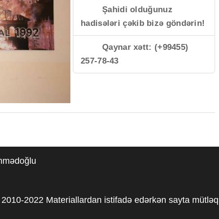
Şahidi olduğunuz
hadisələri çəkib bizə göndərin!
Qaynar xətt: (+99455)
257-78-43
əmmədoğlu
2010-2022 Materiallardan istifadə edərkən sayta mütləq 