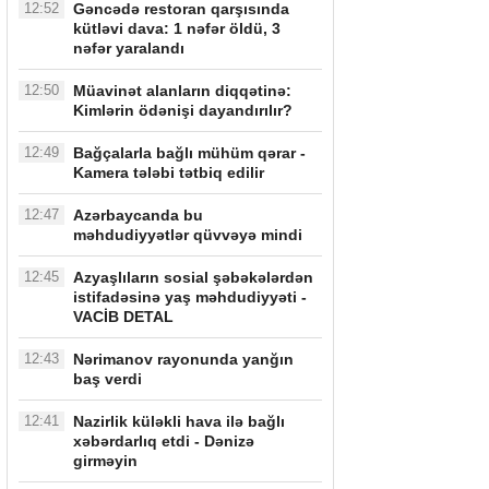
12:52
Gəncədə restoran qarşısında
kütləvi dava: 1 nəfər öldü, 3
nəfər yaralandı
12:50
Müavinət alanların diqqətinə:
Kimlərin ödənişi dayandırılır?
12:49
Bağçalarla bağlı mühüm qərar -
Kamera tələbi tətbiq edilir
12:47
Azərbaycanda bu
məhdudiyyətlər qüvvəyə mindi
12:45
Azyaşlıların sosial şəbəkələrdən
istifadəsinə yaş məhdudiyyəti -
VACİB DETAL
12:43
Nərimanov rayonunda yanğın
baş verdi
12:41
Nazirlik küləkli hava ilə bağlı
xəbərdarlıq etdi - Dənizə
girməyin