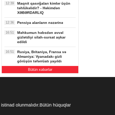
12:39
Maqnit qasırğaları kimlər üçün
təhlükəlidir? - Həkimdən
XƏBƏRDARLIQ
12:36
Pensiya alanların nəzərinə
16:51
Məhkumun həbsdən əvvəl
gizlətdiyi silah-sursat aşkar
edildi
16:51
Rusiya, Britaniya, Fransa və
Almaniya: Vyanadakı gizli
görüşün təfərrüatı yayıldı
Bütün xəbərlər
istinad olunmalıdır.Bütün hüquqlar