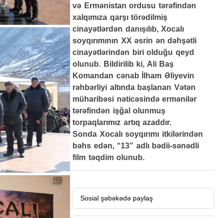
və Ermənistan ordusu tərəfindən
xalqımıza qarşı törədilmiş
cinayətlərdən danışılıb, Xocalı
soyqırımının XX əsrin ən dəhşətli
cinayətlərindən biri olduğu qeyd
olunub. Bildirilib ki, Ali Baş
Komandan cənab İlham Əliyevin
rəhbərliyi altında başlanan Vətən
müharibəsi nəticəsində ermənilər
tərəfindən işğal olunmuş
torpaqlarımız artıq azaddır.
Sonda Xocalı soyqırımı itkilərindən
bəhs edən, “13” adlı bədii-sənədli
film təqdim olunub.
Sosial şəbəkədə paylaş