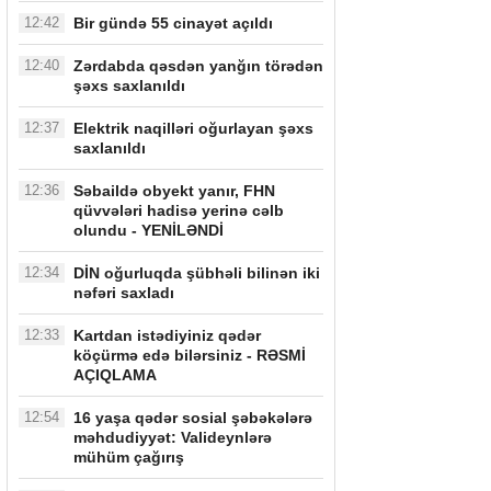
12:42
Bir gündə 55 cinayət açıldı
12:40
Zərdabda qəsdən yanğın törədən
şəxs saxlanıldı
12:37
Elektrik naqilləri oğurlayan şəxs
saxlanıldı
12:36
Səbaildə obyekt yanır, FHN
qüvvələri hadisə yerinə cəlb
olundu - YENİLƏNDİ
12:34
DİN oğurluqda şübhəli bilinən iki
nəfəri saxladı
12:33
Kartdan istədiyiniz qədər
köçürmə edə bilərsiniz - RƏSMİ
AÇIQLAMA
12:54
16 yaşa qədər sosial şəbəkələrə
məhdudiyyət: Valideynlərə
mühüm çağırış