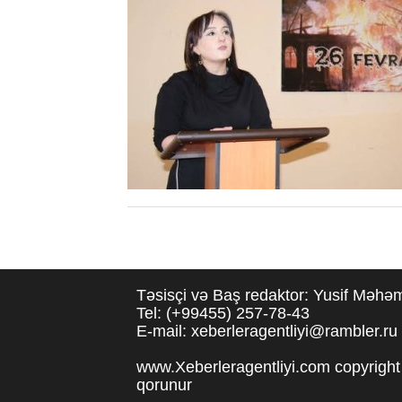
Təsisçi və Baş redaktor: Yusif Məh
Tel: (+99455) 257-78-43
E-mail: xeberleragentliyi@rambler.ru
www.Xeberleragentliyi.com copyright 
qorunur