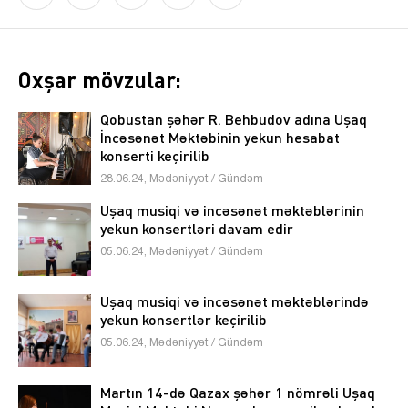
Oxşar mövzular:
Qobustan şəhər R. Behbudov adına Uşaq
İncəsənət Məktəbinin yekun hesabat
konserti keçirilib
28.06.24, Mədəniyyət / Gündəm
Uşaq musiqi və incəsənət məktəblərinin
yekun konsertləri davam edir
05.06.24, Mədəniyyət / Gündəm
Uşaq musiqi və incəsənət məktəblərində
yekun konsertlər keçirilib
05.06.24, Mədəniyyət / Gündəm
Martın 14-də Qazax şəhər 1 nömrəli Uşaq