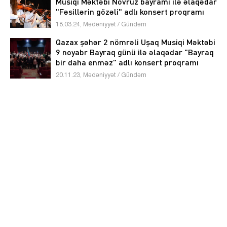
Musiqi Məktəbi Novruz bayramı ilə əlaqədar
"Fəsillərin gözəli" adlı konsert proqramı
təqdim edib
18.03.24, Mədəniyyət / Gündəm
Qazax şəhər 2 nömrəli Uşaq Musiqi Məktəbi
9 noyabr Bayraq günü ilə əlaqədar "Bayraq
bir daha enməz" adlı konsert proqramı
təqdim edib
20.11.23, Mədəniyyət / Gündəm