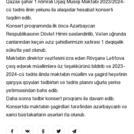
Qazax şəhər 1 nömrəli Uşaq Musiqi Məktəbi 2023/2024-
cü tədris ilinin yekunu ilə əlaqədar hesabat konserti
təqdim edib.
Konsert proqramında ilk öncə Azərbaycan
Respublikasının Dövlət Himni səsləndirilib, Vətən uğrunda
canlarından keçən əziz şəhidlərimizin xatirəsi 1 dəqiqəlik
sükutla yad olunub.
Məktəbin direktor vəzifəsini icra edən Rövşanə Lətifova
çıxış edərək müəllimlərə öz təşəkkürünü bildirib və 2023-
2024-cü tədris ilində məktəbin müəllim və şagird heyətinin
qarşıya qoyulan tədbirləri və tədris planını uğurla yerinə
yetirməsindən bəhs edib.
Daha sonra tədbir konsert proqramı ilə davam edib.
Konsertdə məktəbin şagirdləri tərəfindən azərbaycanlı və
xarici bəstəkarların əsərləri ifa olunub.