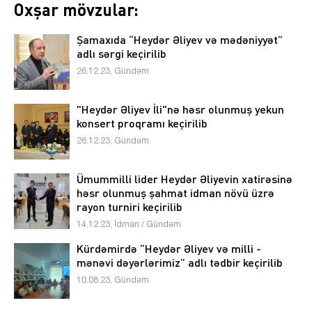
Oxşar mövzular:
Şamaxıda “Heydər Əliyev və mədəniyyət”
adlı sərgi keçirilib
26.12.23, Gündəm
"Heydər Əliyev İli"nə həsr olunmuş yekun
konsert proqramı keçirilib
26.12.23, Gündəm
Ümummilli lider Heydər Əliyevin xatirəsinə
həsr olunmuş şahmat idman növü üzrə
rayon turniri keçirilib
14.12.23, İdman / Gündəm
Kürdəmirdə “Heydər Əliyev və milli -
mənəvi dəyərlərimiz” adlı tədbir keçirilib
10.08.23, Gündəm