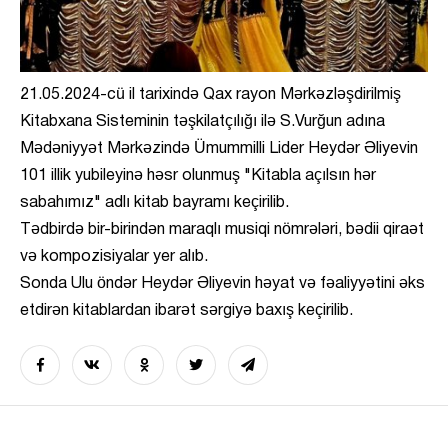
21.05.2024-cü il tarixində Qax rayon Mərkəzləşdirilmiş
Kitabxana Sisteminin təşkilatçılığı ilə S.Vurğun adına
Mədəniyyət Mərkəzində Ümummilli Lider Heydər Əliyevin
101 illik yubileyinə həsr olunmuş "Kitabla açılsın hər
sabahımız" adlı kitab bayramı keçirilib.
Tədbirdə bir-birindən maraqlı musiqi nömrələri, bədii qiraət
və kompozisiyalar yer alıb.
Sonda Ulu öndər Heydər Əliyevin həyat və fəaliyyətini əks
etdirən kitablardan ibarət sərgiyə baxış keçirilib.