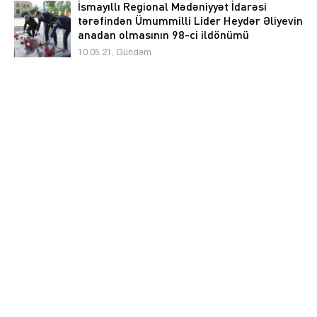
İsmayıllı Regional Mədəniyyət İdarəsi
tərəfindən Ümummilli Lider Heydər Əliyevin
anadan olmasının 98-ci ildönümü
münasibətilə ”Əbədiyaşar Lider” adlı tədbir
10.05.21, Gündəm
keçirilib