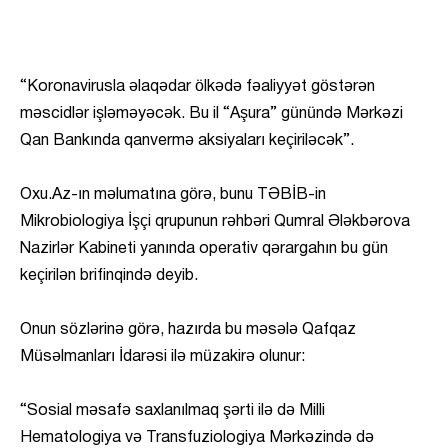
“Koronavirusla əlaqədar ölkədə fəaliyyət göstərən
məscidlər işləməyəcək. Bu il “Aşura” günündə Mərkəzi
Qan Bankında qanvermə aksiyaları keçiriləcək”.
Oxu.Az-ın məlumatına görə, bunu TƏBİB-in
Mikrobiologiya İşçi qrupunun rəhbəri Qumral Ələkbərova
Nazirlər Kabineti yanında operativ qərargahın bu gün
keçirilən brifinqində deyib.
Onun sözlərinə görə, hazırda bu məsələ Qafqaz
Müsəlmanları İdarəsi ilə müzakirə olunur:
“Sosial məsafə saxlanılmaq şərti ilə də Milli
Hematologiya və Transfuziologiya Mərkəzində də