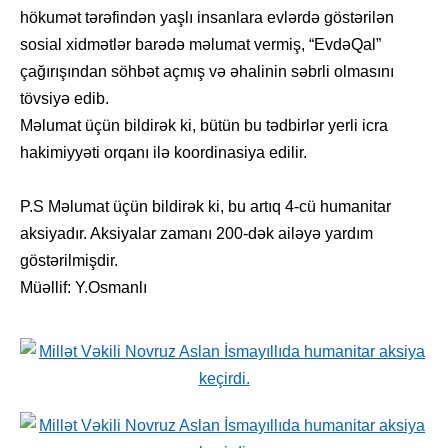
hökumət tərəfindən yaşlı insanlara evlərdə göstərilən
sosial xidmətlər barədə məlumat vermiş, “EvdəQal”
çağırışından söhbət açmış və əhalinin səbrli olmasını
tövsiyə edib.
Məlumat üçün bildirək ki, bütün bu tədbirlər yerli icra
hakimiyyəti orqanı ilə koordinasiya edilir.
P.S Məlumat üçün bildirək ki, bu artıq 4-cü humanitar
aksiyadır. Aksiyalar zamanı 200-dək ailəyə yardım
göstərilmişdir.
Müəllif: Y.Osmanlı