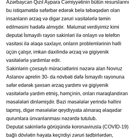
Azərbaycan Qızıl Aypara Cəmiyyətinin bütün resurslarını
bu istiqamətdə səfərbər edərək belə təbəqədən olan
insanların ərzaq və digər zəruri vasitələrlə təmin
edilməsini hədəfə almışdır. Məlumat verdiyimiz kimi
deputat İsmayıllı rayon sakinləri ilə onlayn və telefon
vasitəsi ilə əlaqə saxlayır, onların problemlərinin həlli
üçün çalışır, imkan daxilində ərzaq və gigiyenik
vasitələrlə yardımlar edir.
Sakinlərin çoxsaylı müraciətlərini nəzərə alan Novruz
Aslanov aprelin 30- da növbəti dəfə İsmayıllı rayonuna
səfər edərək şəxsən ərzaq yardımı və gigiyenik
vasitələrlə yardım etmiş, həmçinin, onları maraqlandıran
məsələləri dinləmişdir. Bəzi məsələlər yerində həllini
tapmış, digər məsələlər qeydiyyata alınaraq əlaqədar
qurumlara ünvanlanması nəzərdə tutulub.
Deputat sakinlərlə görüşündə koronavirusla (COVİD-19)
bağlı dövlətin həyata keçirdiyi zəruri tədbirlərdən,