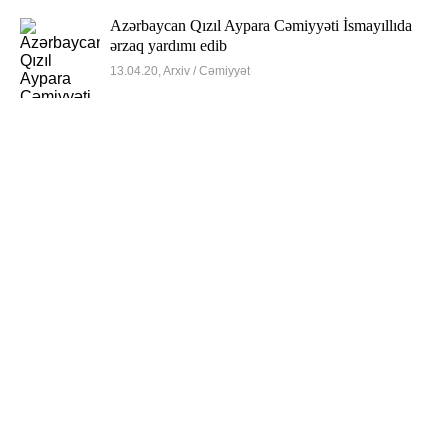
Azərbaycan Qızıl Aypara Cəmiyyəti İsmayıllıda
ərzaq yardımı edib
13.04.20, Arxiv / Cəmiyyət