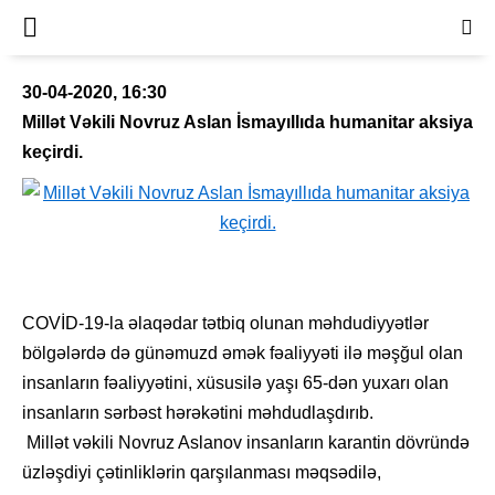
30-04-2020, 16:30
Millət Vəkili Novruz Aslan İsmayıllıda humanitar aksiya
keçirdi.
COVİD-19-la əlaqədar tətbiq olunan məhdudiyyətlər
bölgələrdə də günəmuzd əmək fəaliyyəti ilə məşğul olan
insanların fəaliyyətini, xüsusilə yaşı 65-dən yuxarı olan
insanların sərbəst hərəkətini məhdudlaşdırıb.
Millət vəkili Novruz Aslanov insanların karantin dövründə
üzləşdiyi çətinliklərin qarşılanması məqsədilə,