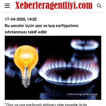
17-04-2020, 14:22
Bu şəxslər üçün qaz və işıq sərfiyyatının
sıfırlanması təklif edilir
“Qaz və işıq sərfiyyatı ehtiyacı olan insanlar üçün