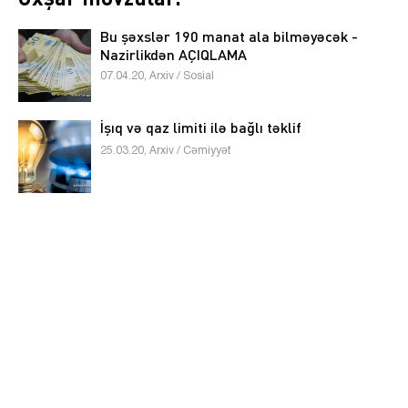
Bu şəxslər 190 manat ala bilməyəcək -
Nazirlikdən AÇIQLAMA
07.04.20, Arxiv / Sosial
İşıq və qaz limiti ilə bağlı təklif
25.03.20, Arxiv / Cəmiyyət