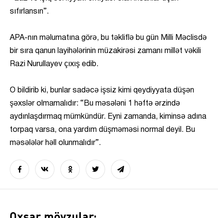
sıfırlansın”.
APA-nın məlumatına görə, bu təkliflə bu gün Milli Məclisdə
bir sıra qanun layihələrinin müzakirəsi zamanı millət vəkili
Razi Nurullayev çıxış edib.
O bildirib ki, bunlar sadəcə işsiz kimi qeydiyyata düşən
şəxslər olmamalıdır: “Bu məsələni 1 həftə ərzində
aydınlaşdırmaq mümkündür. Eyni zamanda, kiminsə adına
torpaq varsa, ona yardım düşməməsi normal deyil. Bu
məsələlər həll olunmalıdır”.
Oxşar mövzular: