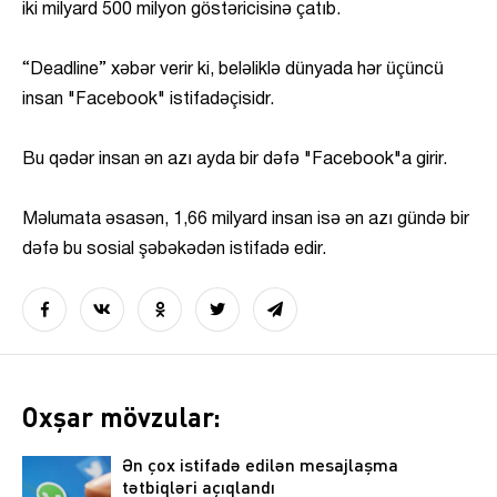
iki milyard 500 milyon göstəricisinə çatıb.
“Deadline” xəbər verir ki, beləliklə dünyada hər üçüncü
insan "Facebook" istifadəçisidr.
Bu qədər insan ən azı ayda bir dəfə "Facebook"a girir.
Məlumata əsasən, 1,66 milyard insan isə ən azı gündə bir
dəfə bu sosial şəbəkədən istifadə edir.
Oxşar mövzular:
Ən çox istifadə edilən mesajlaşma
tətbiqləri açıqlandı