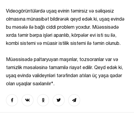
Videogörüntülərdə uşaq evinin təmirsiz və səliqəsiz
olmasına münasibət bildirərək qeyd edək ki, uşaq evində
bu məsələ ilə bağlı ciddi problem yoxdur. Müəssisədə
xırda təmir bərpa işləri aparılıb, körpələr evi isti su ilə,
kombi sistemi və müasir istilik sistemi ilə təmin olunub.
Müəssisədə paltaryuyan maşınlar, tozsoranlar var və
təmizlik məsələsinə tamamilə riayət edilir. Qeyd edək ki,
uşaq evində valideynləri tərəfindən atılan üç yaşa qədər
olan uşaqlar saxlanılır".