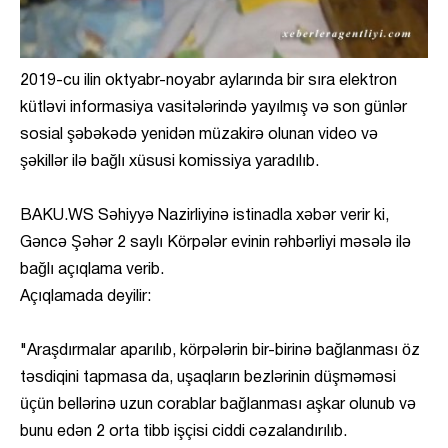
2019-cu ilin oktyabr-noyabr aylarında bir sıra elektron
kütləvi informasiya vasitələrində yayılmış və son günlər
sosial şəbəkədə yenidən müzakirə olunan video və
şəkillər ilə bağlı xüsusi komissiya yaradılıb.
BAKU.WS Səhiyyə Nazirliyinə istinadla xəbər verir ki,
Gəncə Şəhər 2 saylı Körpələr evinin rəhbərliyi məsələ ilə
bağlı açıqlama verib.
Açıqlamada deyilir:
"Araşdırmalar aparılıb, körpələrin bir-birinə bağlanması öz
təsdiqini tapmasa da, uşaqların bezlərinin düşməməsi
üçün bellərinə uzun corablar bağlanması aşkar olunub və
bunu edən 2 orta tibb işçisi ciddi cəzalandırılıb.